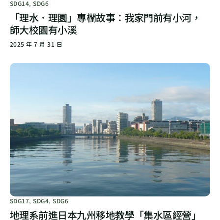
SDG14
,
SDG6
「理水．理園」專欄故事：我家門前有小河，
師大校園有小溪
2025 年 7 月 31 日
SDG17
,
SDG4
,
SDG6
地理系前進日本九州移地教學「集水區經營」