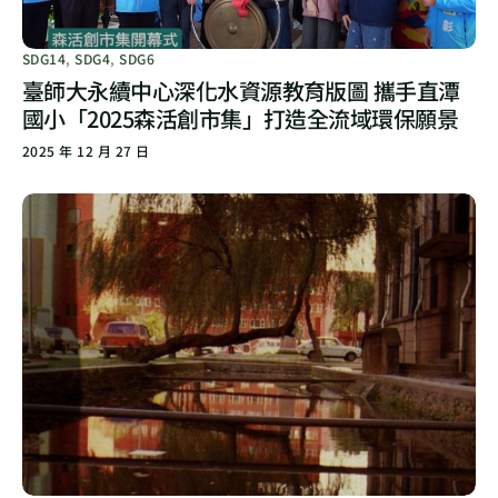
SDG14
,
SDG4
,
SDG6
臺師大永續中心深化水資源教育版圖 攜手直潭
國小「2025森活創市集」打造全流域環保願景
2025 年 12 月 27 日