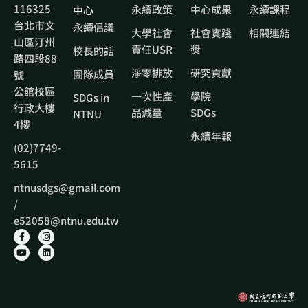
116325
永續政策
中心成果
永續課程
中心
台北市文
永續倡議
大學社會
社會實踐
相關連結
山區汀州
責任USR
獎
校長的話
路四段88
淨零排放
研究貢獻
團隊成員
號
公館校區
一次性產
學院
SDGs in
行政大樓
品減量
SDGs
NTNU
4樓
永續年報
(02)7749-
5615
ntnusdgs@gmail.com
/
e52058@ntnu.edu.tw