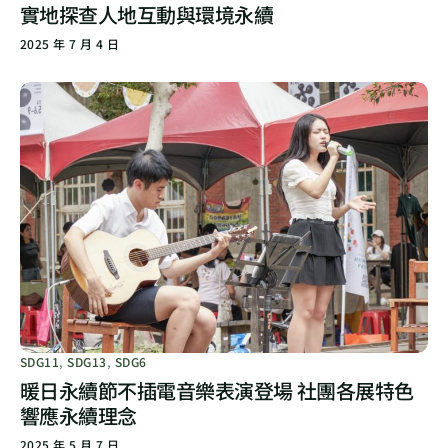
實地探查人地互動與環境永續
2025 年 7 月 4 日
SDG11
,
SDG13
,
SDG6
暖日永續節不插電音樂表演登場 社團各展特色
響應永續理念
2025 年 5 月 7 日