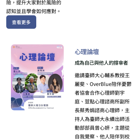
險，提升大家對於風險的
認知並且學會如何應對。
查看更多
心理論壇
成為自己與他人的撐傘者
邀請臺師大心輔系教授王
麗斐、OverBlue陪伴憂鬱
者協會合作心理師劉宇
庭、荳點心理諮商所副所
長蔡秀娟諮商心理師，主
持人為臺師大永續出師活
動部部員曾心妍，主題從
自我覺察、他人陪伴到校