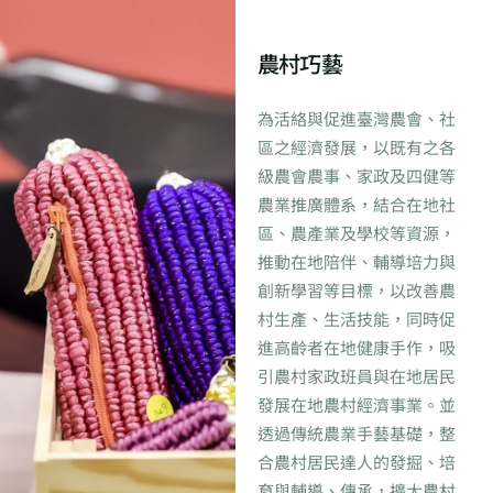
農村巧藝
為活絡與促進臺灣農會、社
區之經濟發展，以既有之各
級農會農事、家政及四健等
農業推廣體系，結合在地社
區、農產業及學校等資源，
推動在地陪伴、輔導培力與
創新學習等目標，以改善農
村生產、生活技能，同時促
進高齡者在地健康手作，吸
引農村家政班員與在地居民
發展在地農村經濟事業。並
透過傳統農業手藝基礎，整
合農村居民達人的發掘、培
育與輔導、傳承，擴大農村