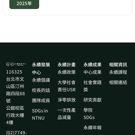
2025年
永續發展
永續計畫
永續成果
相關資訊
116325
永續政策
中心成果
永續課程
中心
台北市文
永續倡議
大學社會
社會實踐
相關連結
山區汀州
責任USR
獎
校長的話
路四段88
淨零排放
研究貢獻
團隊成員
號
公館校區
一次性產
學院
SDGs in
行政大樓
品減量
SDGs
NTNU
4樓
永續年報
(02)7749-