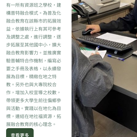
有一所有資源班之學校，建
構普特融合模式。為普及化
融合教育在該縣市的拓展效
益，依據執行上有其可參考
及調整之處，進行調整，逐
步拓展至其他國中小，擴大
融合教育影響力。並推廣實
驗普輔特合作機制，編寫必
要之手冊及表格，以永續發
展為目標，精緻在地之特
教。另外也與大專院校合
作，增加入校宣導之校數，
帶領更多大學生前往偏鄉參
與活動。實踐以在地化為目
標，連結在地社福資源，拓
展融合教育的核心理念。
查看更多