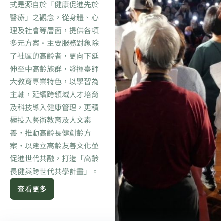
式是源自於「健康促進先於
醫療」之觀念，從身體、心
理及社會等層面，提供各項
多元方案。主要服務對象除
了社區的高齡者，更向下延
伸至中高齡族群，發揮臺師
大教育專業特色，以學習為
主軸，延續跨領域人才培育
及科技導入健康管理，更積
極投入藝術教育及人文素
養，推動高齡長健創齡方
案，以建立高齡友善文化並
促進世代共融，打造「高齡
長健與跨世代共學計畫」。
查看更多