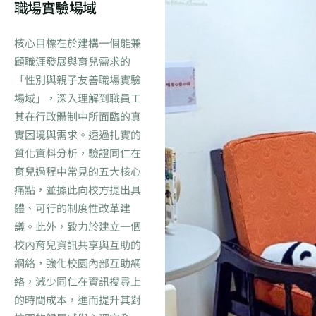
職場實驗場域
核心目標在於建構一個能兼
顧職涯發展與育兒需求的
「性別與親子友善職場實驗
場域」，深入理解到職員工
其在行政體制中所面臨的真
實困境與需求。透過扎實的
質化資料分析，驗證同仁在
育兒過程中常見的五大核心
痛點，並據此向校方提出具
體、可行的制度性改革建
議。此外，致力於建立一個
校內育兒資訊共享與互助的
網絡，強化校園內部互助網
絡，減少同仁在資訊搜尋上
的時間成本，進而提升其對