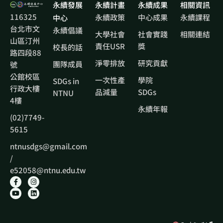
永續發展
永續計畫
永續成果
相關資訊
116325
永續政策
中心成果
永續課程
中心
台北市文
永續倡議
大學社會
社會實踐
相關連結
山區汀州
責任USR
獎
校長的話
路四段88
淨零排放
研究貢獻
團隊成員
號
公館校區
一次性產
學院
SDGs in
行政大樓
品減量
SDGs
NTNU
4樓
永續年報
(02)7749-
5615
ntnusdgs@gmail.com
/
e52058@ntnu.edu.tw