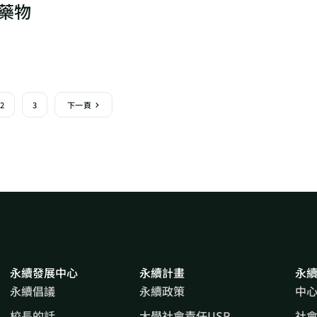
藥物
2
3
下一頁
永續發展中心
永續計畫
永
永續倡議
永續政策
中
校長的話
大學社會責任USR
社