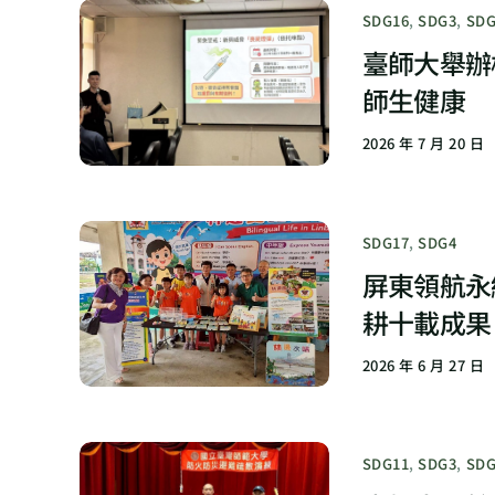
SDG16
,
SDG3
,
SDG
臺師大舉辦
師生健康
2026 年 7 月 20 日
SDG17
,
SDG4
屏東領航永
耕十載成果
2026 年 6 月 27 日
SDG11
,
SDG3
,
SDG