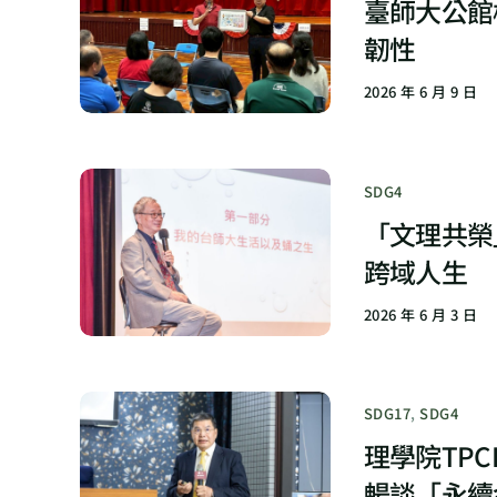
臺師大公館
韌性
2026 年 6 月 9 日
SDG4
「文理共榮
跨域人生
2026 年 6 月 3 日
SDG17
,
SDG4
理學院TP
暢談「永續