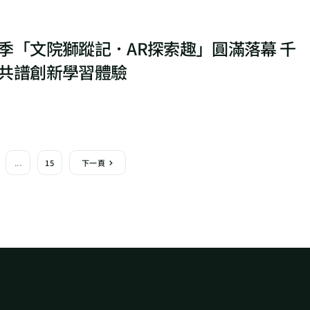
季「文院獅蹤記．AR探索趣」圓滿落幕 千
共譜創新學習體驗
...
15
下一頁