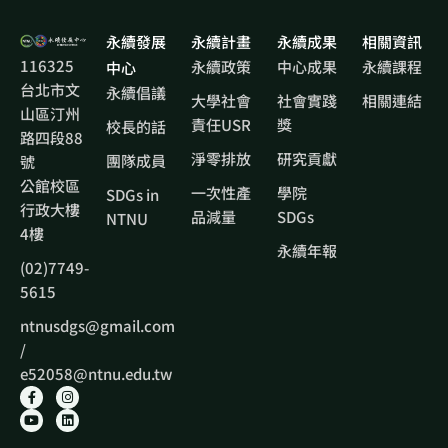
永續發展
永續計畫
永續成果
相關資訊
116325
永續政策
中心成果
永續課程
中心
台北市文
永續倡議
大學社會
社會實踐
相關連結
山區汀州
責任USR
獎
校長的話
路四段88
淨零排放
研究貢獻
團隊成員
號
公館校區
一次性產
學院
SDGs in
行政大樓
品減量
SDGs
NTNU
4樓
永續年報
(02)7749-
5615
ntnusdgs@gmail.com
/
e52058@ntnu.edu.tw