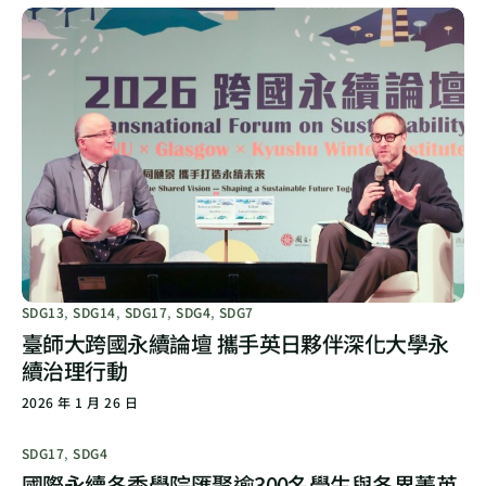
SDG13
,
SDG14
,
SDG17
,
SDG4
,
SDG7
臺師大跨國永續論壇 攜手英日夥伴深化大學永
續治理行動
2026 年 1 月 26 日
SDG17
,
SDG4
國際永續冬季學院匯聚逾300名學生與各界菁英