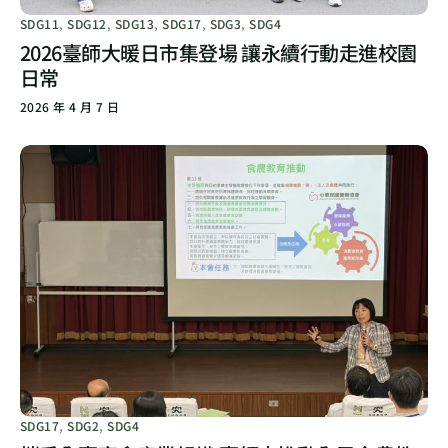
SDG11
,
SDG12
,
SDG13
,
SDG17
,
SDG3
,
SDG4
2026臺師大暖日市集登場 讓永續行動走進校園
日常
2026 年 4 月 7 日
SDG17
,
SDG2
,
SDG4