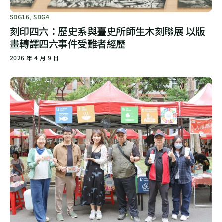
SDG16
,
SDG4
刻印四六：歷史系與臺史所師生木刻聯展 以版
畫轉譯四六事件受難者經歷
2026 年 4 月 9 日