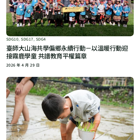
SDG10
,
SDG17
,
SDG4
臺師大山海共學偏鄉永續行動－以溫暖行動迎
接霧鹿學童 共譜教育平權篇章
2026 年 4 月 29 日