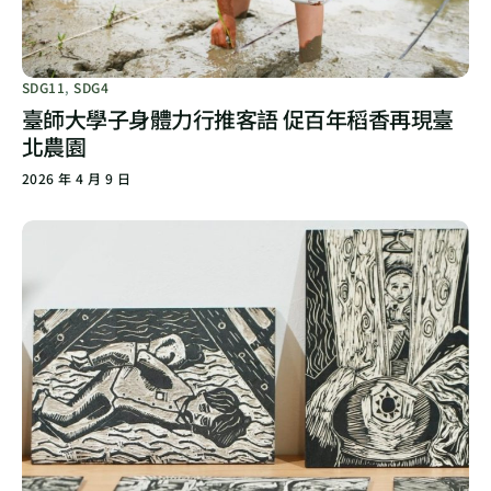
SDG11
,
SDG4
臺師大學子身體力行推客語 促百年稻香再現臺
北農園
2026 年 4 月 9 日