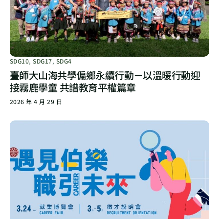
SDG10
,
SDG17
,
SDG4
臺師大山海共學偏鄉永續行動－以溫暖行動迎
接霧鹿學童 共譜教育平權篇章
2026 年 4 月 29 日