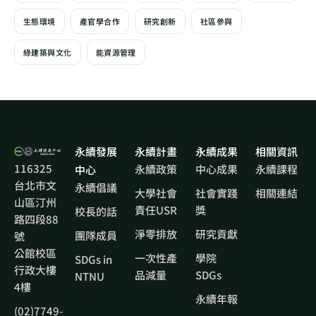
生態環境
產官學合作
研究創新
社區參與
綠建築與文化
能資源管理
永續發展
永續計畫
永續成果
相關資訊
116325
永續政策
中心成果
永續課程
中心
台北市文
永續倡議
大學社會
社會實踐
相關連結
山區汀州
責任USR
獎
校長的話
路四段88
淨零排放
研究貢獻
團隊成員
號
公館校區
一次性產
學院
SDGs in
行政大樓
品減量
SDGs
NTNU
4樓
永續年報
(02)7749-