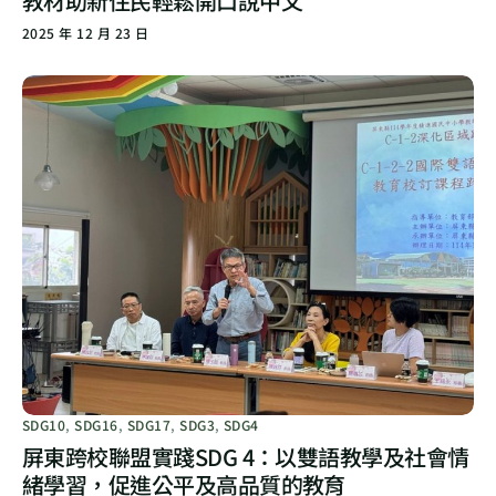
教材助新住民輕鬆開口說中文
2025 年 12 月 23 日
SDG10
,
SDG16
,
SDG17
,
SDG3
,
SDG4
屏東跨校聯盟實踐SDG 4：以雙語教學及社會情
緒學習，促進公平及高品質的教育