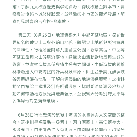
館，了解九大校園歷史與學術資源。傍晚移動至熊本市，實
察震災後熊本城修復狀況，並體驗熊本市區的觀光發展，隨
處可見討喜的吉祥物–熊本熊。
第三天（6月25日）地理實察九州中部阿蘇地區，探訪世
界知名的破火山口與外輪山地貌，體認火山地形與災害管理
的關聯性，行程涵蓋阿蘇九重國立公園，觀察高岳、中岳等
阿蘇五岳與火山碎屑流臺地，認識火山活動對地景與生態的
影響，並實察海拔高低與植生分布之關係，由低海拔的闊葉
林漸漸進入中高海拔的針葉林及草原。師生並參訪九醉溪峽
谷與週邊瀑布地形，了解向源侵蝕的地貌演進歷程，之後移
動至由布院金鱗湖及別府明礬溫泉，探討湖泊資源及地熱活
動如何帶動地方觀光與產業發展，並觀察大分縣別府太平洋
的海岸地形及海灣地貌。
6月26日行程聚焦於筑後川流域的水資源與人文空間的整
合。筑後川是福岡縣一級河川，源自阿蘇山，高低落差大、
水源充沛，由東向西注入有明海。由別府出發向西，越過分
水嶺後，沿著高山溪流向下，進入河谷地形著名的水鄉–日