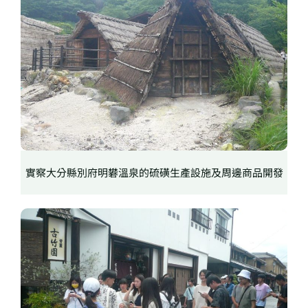
實察大分縣別府明礬溫泉的硫磺生產設施及周邊商品開發