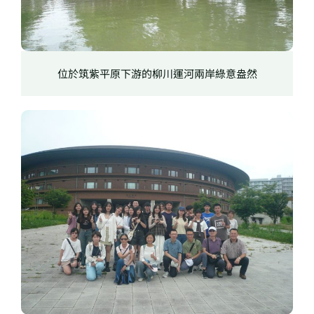
位於筑紫平原下游的柳川運河兩岸綠意盎然