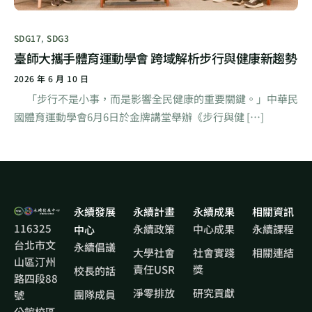
SDG17
,
SDG3
臺師大攜手體育運動學會 跨域解析步行與健康新趨勢
2026 年 6 月 10 日
「步行不是小事，而是影響全民健康的重要關鍵。」中華民
國體育運動學會6月6日於金牌講堂舉辦《步行與健 […]
永續發展
永續計畫
永續成果
相關資訊
116325
永續政策
中心成果
永續課程
中心
台北市文
永續倡議
大學社會
社會實踐
相關連結
山區汀州
責任USR
獎
校長的話
路四段88
淨零排放
研究貢獻
團隊成員
號
公館校區