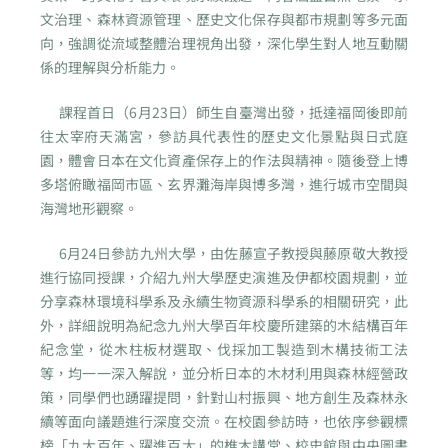
文治理、森林資源管理、歷史文化保存與都市規劃等多元面
向，強調從流域整體治理視角出發，深化學生對人地互動關
係的理解與分析能力。
課程首日（6月23日）師生自臺灣出發，抵達福岡後即前
往太宰府天滿宮，參訪具代表性的歷史文化景點與日式庭
園，體會日本在文化資產保存上的作法與精神。隨後登上博
多塔俯瞰福岡市區、玄界灘海岸與博多灣，進行城市空間與
海灣地形觀察。
6月24日參訪九州大學，由佐藤宣子教授與藤原敬大教授
進行協同授課，介紹九州大學歷史演進及伊都校園規劃，並
分享森林環境科學系及永續生物資源科學系的相關研究，此
外，詳細說明為紀念九州大學百年校慶所建築的木結構百年
紀念堂，從木柱板材選取、伐採加工製造到木構技術工法
等，均一一深入解說，並分析日本的木材利用與森林經營政
策，同學們也踴躍提問，針對山村振興、地方創生及森林永
續等面向議題進行深度交流。在校園參訪時，也依序參觀標
榜「九大百年、躍進百大」的椎木講堂、校史館與中央圖書