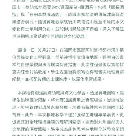
田市，參訪當地重要的水資源產業–釀酒業，包括「薰長酒
造」與「日田森林啤酒園」，認識水鄉地區的傳統建築與產
業結合模式。隨後實地觀察筑後川流域從山區至平原的水文
變化與土地利用分布，並於柳川體驗運河遊船，深入了解江
戶時期柳川聚落的空間規劃與文化發展。
最後一日（6月27日）在福岡市區那珂川進行都市河川整
治與綠美化工程觀摩，並前往博多灣濱海地區，觀察白砂青
松的自然景觀與濱海環境保育措施。此次課程最後以實地探
查與綜合討論收尾，學生返臺後將撰寫心得報告與地理實察
紀錄，並搭配後續的上課進度，以深化學習成果。
本課程特別強調跨領域與跨文化學習，透過實地觀察，讓
學生跳脫課堂限制，將地理知識應用於實際場域，從流域治
理、災害管理到環境永續發展，培養系統性思考與國際比較
視野。此外，本次移地教學不僅加強學生地理專業素養，更
促進其對全球環境議題的理解與關懷。透過對九州自然與人
文地理的深度體驗，學生成為能夠思考在地與全球整合問題