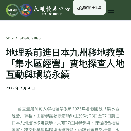
騎零王2.0
關於我們
永續行動
SDG17
,
SDG4
,
SDG6
永續治理
地理系前進日本九州移地教學
永續資訊
「集水區經營」實地探查人地
校園綠生活
互動與環境永續
English
2025 年 7 月 4 日
國立臺灣師範大學地理學系於2025年暑假開設「集水區
經營」課程，由廖學誠教授帶領師生於6月23日至27日前往
日本九州進行移地教學，共有27位同學參與。課程結合地理
實察、跨文化學習與環境永續議題，內容涵蓋自然地景、水