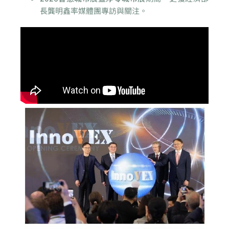
長龔明鑫率媒體團專訪與關注。