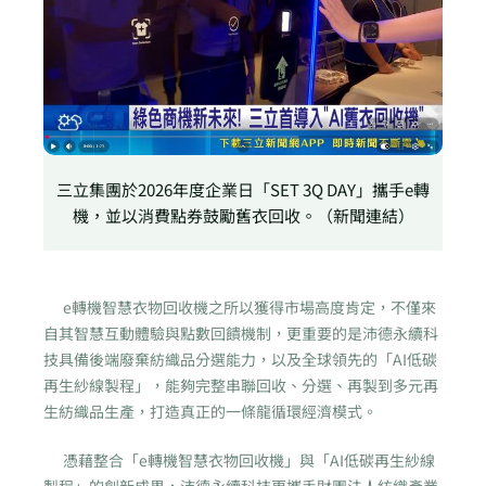
三立集團於2026年度企業日「SET 3Q DAY」攜手e轉
機，並以消費點券鼓勵舊衣回收。（新聞連結）
e轉機智慧衣物回收機之所以獲得市場高度肯定，不僅來
自其智慧互動體驗與點數回饋機制，更重要的是沛德永續科
技具備後端廢棄紡織品分選能力，以及全球領先的「AI低碳
再生紗線製程」，能夠完整串聯回收、分選、再製到多元再
生紡織品生產，打造真正的一條龍循環經濟模式。
憑藉整合「e轉機智慧衣物回收機」與「AI低碳再生紗線
製程」的創新成果，沛德永續科技更攜手財團法人紡織產業