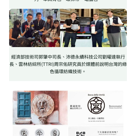
經濟部技術司郭肇中司長、沛德永續科技公司劉曜達執行
長、雲林紡綜所(TTRI)周宗佑研究員於媒體前說明台灣的綠
色循環紡織技術。