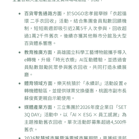
百貨零售通路方面
，於SOGO忠孝館舉辦「衣起循
環 二手衣回收」活動，結合集團會員點數回饋機
制，短短兩週即吸引近2萬5千人次參與，回收超
過1萬2千件舊衣，後續亦獲其他縣市分館及大型
百貨體系響應。
教育推廣方面
，高雄國立科學工藝博物館攜手導入
e轉機，升級「時光衣櫥」AI互動體驗，並透過會
員點數鼓勵民眾參與舊衣回收，共同打造永續展
廳。
體育領域方面
，樂天桃猿於「永續趴」活動設置 e
轉機體驗區，並提供球票兌換優惠，桃園市副市長
蘇俊賓更親自示範使用。
媒體產業方面
，三立集團於2026年度企業日「SET
3Q DAY」活動中，以「AI × ESG × 員工感謝」為
主題推動舊衣回收，單次活動即募集超過4,500件
舊衣。
2026智慧城市展暨淨零城市展
期間，更獲經濟部