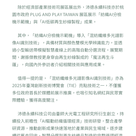
除於經濟部產業技術司展區展出外，沛德永續科技亦於桃
園市政府 PLUG AND PLAY TAIWAN 展區展示「紡織AI分檢
機示範機」與「AI低碳再生紗線製程」成果。
其中，「紡織AI分檢機示範機」導入「混紡纖維多光譜影
像AI識別技術」，具備材質與顏色雙模光學辨識能力，並透
過小型輸送帶模擬智慧產線上的高階自動分選流程。展覽期
間，謝振傑教授更身穿由再生紗線製成的「魔法再生斗
篷」，向國內外參訪者介紹相關技術與應用成果。
值得一提的是，「混紡纖維多光譜影像AI識別技術」亦為
2025年臺灣創新技術博覽會（TIE）亮點技術之一，不僅獲
多位政府首長於媒體前展示推廣，也吸引知名網紅與民眾實
際體驗，獲得高度關注。
沛德永續科技公司由臺師大光電工程研究所衍生創立，持
續投入前瞻性「AI驅動紡織循環經濟」技術研發，整合產學
研資源，推動創新成果快速落地於產業與民生場域，逐步建
構從舊衣回收、智慧分選到再生紡織品製造的完整循環經濟