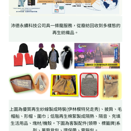
沛德永續科技公司具一條龍服務，從廢紡回收到多樣態的
再生紡織品。
上圖為優質再生紗線製成時裝(伊林模特兒走秀)、披肩、毛
帽船、形帽、圍巾；低階再生棉絮製成隔熱、隔音、充填
生活用品、塊材/機殼。下圖為客製配件(領帶、標籤牌)系
列、單肩背包、環保帶、電腦包。