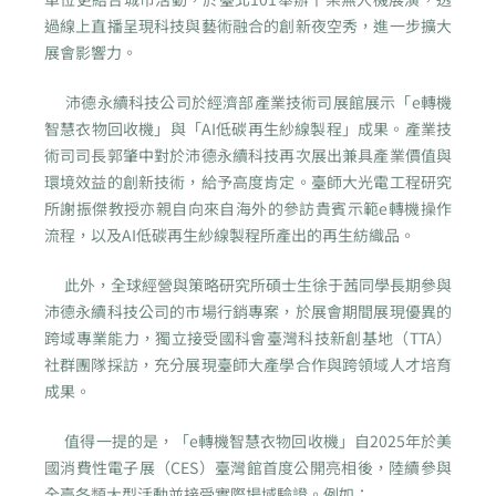
過線上直播呈現科技與藝術融合的創新夜空秀，進一步擴大
展會影響力。
沛德永續科技公司於經濟部產業技術司展館展示「e轉機
智慧衣物回收機」與「AI低碳再生紗線製程」成果。產業技
術司司長郭肇中對於沛德永續科技再次展出兼具產業價值與
環境效益的創新技術，給予高度肯定。臺師大光電工程研究
所謝振傑教授亦親自向來自海外的參訪貴賓示範e轉機操作
流程，以及AI低碳再生紗線製程所產出的再生紡織品。
此外，全球經營與策略研究所碩士生徐于茜同學長期參與
沛德永續科技公司的市場行銷專案，於展會期間展現優異的
跨域專業能力，獨立接受國科會臺灣科技新創基地（TTA）
社群團隊採訪，充分展現臺師大產學合作與跨領域人才培育
成果。
值得一提的是，「e轉機智慧衣物回收機」自2025年於美
國消費性電子展（CES）臺灣館首度公開亮相後，陸續參與
全臺各類大型活動並接受實際場域驗證。例如：