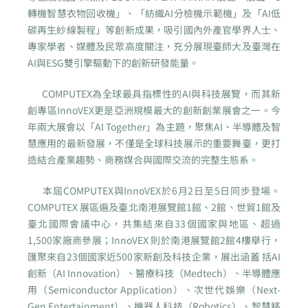
轉機智慧衣物回收機」、「紡織AI分檢機示範機」及「AI低
碳再生紗線製程」等創新成果，吸引國內外產官學界人士、
專家學者、媒體及民眾高度關注，充分展現臺師大及臺灣在
AI與ESG雙引擎驅動下的創新研發能量。
COMPUTEX為全球最具指標性的AI與科技展覽，而其新
創專區InnoVEX更是亞洲規模最大的創新創業展會之一。今
年兩大展會以「AI Together」為主題，聚焦AI、半導體及智
慧應用的最新發展，不僅是全球科技展示的重要舞臺，更打
造結合產業趨勢、商務媒合與國際交流的完整生態系。
本屆COMPUTEX與InnoVEX於6月2日至5日同步登場。
COMPUTEX 展區遍及臺北南港展覽館1館、2館、世貿1館及
臺北國際會議中心，共集結來自33個國家與地區、超過
1,500家廠商參展；InnoVEX 則於南港展覽館2館4樓舉行，
匯聚來自23個國家近500家新創及科技企業，展出涵蓋 括AI
創新（AI Innovation）、醫療科技（Medtech）、半導體應
用（Semiconductor Application）、次世代娛樂（Next-
Gen Entertainment）、機器人科技（Robotics）、智慧移