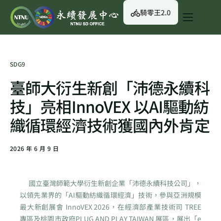
騎零王2.0
關於我們
永續行動
SDG9
永續治理
臺師大衍生新創「沛德永續科
永續資訊
技」亮相InnoVEX 以AI驅動紡
校園綠生活
織循環經濟技術獲國內外肯定
English
2026 年 6 月 9 日
國立臺灣師範大學衍生新創企業「沛德永續科技公司」，
以領先業界的「AI驅動紡織循環經濟」技術，參與亞洲規模
最大新創展會 InnoVEX 2026，在經濟部產業技術司 TREE
專區及桃園市政府PLUG AND PLAY TAIWAN 展區，展出「e