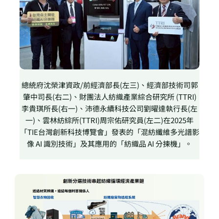
總統府沈榮津資政/前經濟部長(左三)、經濟部技術司郭
肇中司長(右二)、財團法人紡織產業綜合研究所 (TTRI)
李貴琪所長(右一)、沛德永續科技公司劉曜達執行長(左
一)、雲林紡綜所(TTRI)周宗佑研究員(左二)在2025年
「TIE台灣創新科技博覽會」發表的「混紡纖維多光譜影
像 AI 識別技術」及其應用的「紡織品 AI 分揀機」。