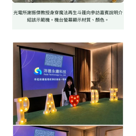
光電所謝振傑教授身穿魔法再生斗篷向參訪嘉賓說明介
紹該示範機。機台螢幕顯示材質、顏色。