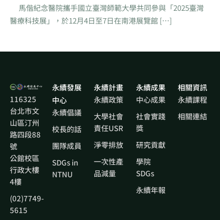
馬偕紀念醫院攜手國立臺灣師範大學共同參與「2025臺灣
醫療科技展」，於12月4日至7日在南港展覽館 […]
永續發展
永續計畫
永續成果
相關資訊
116325
永續政策
中心成果
永續課程
中心
台北市文
永續倡議
大學社會
社會實踐
相關連結
山區汀州
責任USR
獎
校長的話
路四段88
淨零排放
研究貢獻
團隊成員
號
公館校區
一次性產
學院
SDGs in
行政大樓
品減量
SDGs
NTNU
4樓
永續年報
(02)7749-
5615