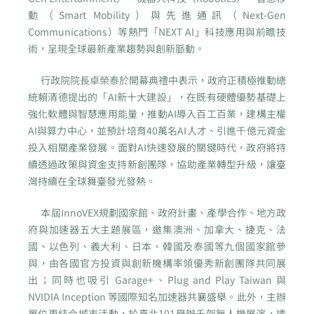
動（Smart Mobility）與先進通訊（Next-Gen
Communications）等熱門「NEXT AI」科技應用與前瞻技
術，呈現全球最新產業趨勢與創新脈動。
行政院院長卓榮泰於開幕典禮中表示，政府正積極推動總
統賴清德提出的「AI新十大建設」，在既有硬體優勢基礎上
強化軟體與智慧應用能量，推動AI導入百工百業，建構主權
AI與算力中心，並預計培育40萬名AI人才、引進千億元資金
投入相關產業發展。面對AI快速發展的關鍵時代，政府將持
續透過政策與資金支持新創團隊，協助產業轉型升級，讓臺
灣持續在全球舞臺發光發熱。
本屆InnoVEX規劃國家館、政府計畫、產學合作、地方政
府與加速器五大主題展區，邀集澳洲、加拿大、捷克、法
國、以色列、義大利、日本、韓國及泰國等九個國家館參
與，由各國官方投資與創新機構率領優秀新創團隊共同展
出；同時也吸引 Garage+、Plug and Play Taiwan 與
NVIDIA Inception 等國際知名加速器共襄盛舉。此外，主辦
單位更結合城市活動，於臺北101舉辦千架無人機展演，透