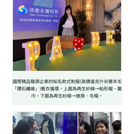
國際精品龍頭企業的知名款式制服(高價值克什米爾羊毛
「鑽石纖維」)舊衣循環，上圖為再生紗線→船形帽、圍
巾，下圖為再生紗線→披肩、毛帽。