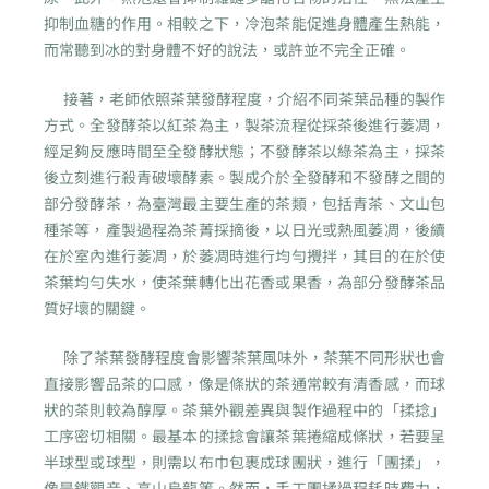
抑制血糖的作用。相較之下，冷泡茶能促進身體產生熱能，
而常聽到冰的對身體不好的說法，或許並不完全正確。
接著，老師依照茶葉發酵程度，介紹不同茶葉品種的製作
方式。全發酵茶以紅茶為主，製茶流程從採茶後進行萎凋，
經足夠反應時間至全發酵狀態；不發酵茶以綠茶為主，採茶
後立刻進行殺青破壞酵素。製成介於全發酵和不發酵之間的
部分發酵茶，為臺灣最主要生產的茶類，包括青茶、文山包
種茶等，產製過程為茶菁採摘後，以日光或熱風萎凋，後續
在於室內進行萎凋，於萎凋時進行均勻攪拌，其目的在於使
茶葉均勻失水，使茶葉轉化出花香或果香，為部分發酵茶品
質好壞的關鍵。
除了茶葉發酵程度會影響茶葉風味外，茶葉不同形狀也會
直接影響品茶的口感，像是條狀的茶通常較有清香感，而球
狀的茶則較為醇厚。茶葉外觀差異與製作過程中的「揉捻」
工序密切相關。最基本的揉捻會讓茶葉捲縮成條狀，若要呈
半球型或球型，則需以布巾包裹成球團狀，進行「團揉」，
像是鐵觀音、高山烏龍等。然而，手工團揉過程耗時費力，