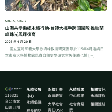
SDG15
,
SDG17
山海共學偏鄉永續行動-台師大攜手跨國團隊 推動蘭
嶼珠光鳳蝶復育
2026 年 4 月 20 日
國立臺灣師範大學徐堉峰教授研究團隊於115年4月邀請日
本東京大學博物館昆蟲自然史學研究室矢後勝也博 […]
永續發展
永續計畫
永續成果
相關資訊
116325
永續政策
中心成果
永續課程
中心
台北市文
永續倡議
大學社會
社會實踐
相關連結
山區汀州
責任USR
獎
校長的話