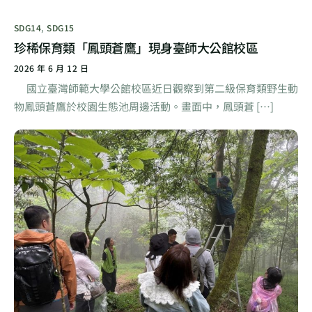
SDG14
,
SDG15
珍稀保育類「鳳頭蒼鷹」現身臺師大公館校區
2026 年 6 月 12 日
國立臺灣師範大學公館校區近日觀察到第二級保育類野生動
物鳳頭蒼鷹於校園生態池周邊活動。畫面中，鳳頭蒼 […]