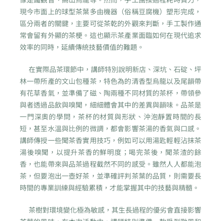
現今市面上的球型茶葉多由機器（俗稱豆腐機）塑形完成，
區分兩者的關鍵，主要可從茶乾的外觀來判斷，手工製作通
常會留有外顯的茶梗。這也顯示茶產業面臨如何在現代追求
效率的同時，延續傳統技藝價值的難題。
在實際品茶環節中，講師特別說明新店、深坑、石碇、坪
林一帶所產的文山包種茶，特色為的清香型烏龍以及尾韻帶
有花草香氣，並準備了磁、陶兩種不同材質的茶杯，帶領參
與者透過品飲與嗅聞，細細體會其中的差異與韻味。品茶是
一門深奧的學問，茶杯的材質與形狀、沖泡靜置時間的長
短，甚至水溫與比例的微調，都會影響茶湯的香氣與口感。
講師傳授一些聞茶香實用技巧，例如可以用湯匙輕輕沾抹茶
湯後嗅聞，以提升茶香的鮮明度；喝完茶後，聞茶渣的餘
香，也能帶來與品茶過程截然不同的感受。雖然人人都能泡
茶，但要泡出一壺好茶，並準確評判茶葉的品質，則需要長
時間的專業訓練與經驗累積，才能掌握其中的技藝與精髓。
茶樹對環境變化極為敏感，其生長過程的優劣會直接影響