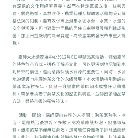
有深遠的文化與經濟意義。然而在特定區設立後，住宅興
建、觀光遊憩、森林砍伐、農業栽種及採礦等活動均受到嚴
格法規的限制。雖有效保障上游集水區水源、水質、水量的
安全與潔淨，但也對當地居民的居住自由與發展權利造成影
響，加上日益嚴峻的氣候變遷，為茶產業的發展帶來重大挑
戰。
臺師大永續發展中心於12月6日舉辦品茶活動，體驗臺灣
的特色飲茶方式。透過了解茶文化，可以更深刻地認識到水
對於茶的價值，進而意識保護水資源的重要性，同時，水源
地的保護也能促進茶文化的永續發展。本次活動特別邀請在
茶產業深耕多年、資歷十分豐富的茶師賴水成擔任活動講
師，帶領參與者了解茶文化的歷史與特色，並傳授多種品茶
方法，體驗茶香的獨特韻味。
活動一開始，講師便向在座的人提問：泡茶應熱泡、冷
泡，還是熱泡後放冷？多數人認為茶應該熱泡，但講師解
釋，熱泡的茶不僅無法解渴，還可能使身體為了排除熱而頻
尿。此外，熱泡還會抑制雜鏈多醣化合物的活性，無法產生