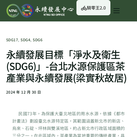
騎零王2.0
關於我們
永續行動
SDG17
,
SDG4
,
SDG6
永續治理
永續發展目標「淨水及衛生
永續資訊
(SDG6)」-台北水源保護區茶
校園綠生活
產業與永續發展(梁實秋故居)
English
2024 年 12 月 30 日
民國73年，為保護大臺北地區的用水水源，依據《都市
計畫法》劃設臺北水源特定區，其範圍涵蓋新北市的新店、
烏來、石碇、坪林與雙溪地區，約占新北市行政區域面積的
三分之一。在此區域內，茶產業為當地重要的傳統產業，具