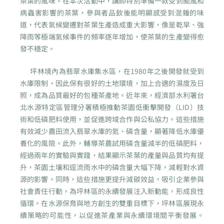
茶葉的風味。在本次活動中，講師特別準備一款受到颱風和
病蟲害影響的茶葉，參與者品飲後能明顯感受到混雜的味
道，代表氣候變遷對茶葉生產造成重大影響，像是乾旱、強
降雨等極端氣候事件的頻率逐年增加，使茶葉的生產變得愈
發不穩定。
坪林境內為翡翠水庫集水區，在1980年之後開發就受到
水庫限制，因此保有很好的土地環境，加上合適的濕度及日
照，成為品質最好的包種茶產地。近年來，經濟部水利署台
北水源特定區管理分署積極推動茶園低衝擊開發（LID）技
術和低磷肥料使用，並促進跨域合作與公私協力。這些措施
有效減少農田流入翡翠水庫的氮、磷含量，顯著降低水庫優
養化的風險。此外，輔導茶農試用磷含量減半的低磷肥料，
經過兩年的實驗與實踐，結果顯示茶葉的產量與品質均有提
升，茶園土壤和逕流雨水中的磷含量大幅下降，減輕對水資
源的影響。同時，這些措施更提升減碳效益，吸引企業參與
社會責任行動，為坪林區的永續發展注入新動能，形成良性
循環。在水源保育與地方創生的雙重目標下，坪林區展現永
續策略的可能性，以促進茶產業與永續環境間平衡發展。