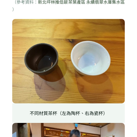
（參考資料：
新北坪林推低碳茶葉產區 永續翡翠水庫集水區
）
不同材質茶杯（左為陶杯、右為瓷杯）