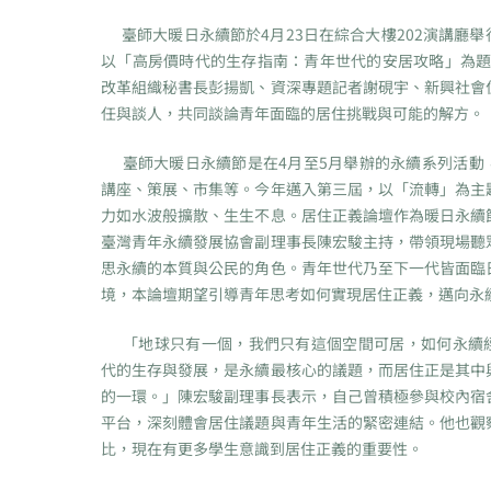
臺師大暖日永續節於4月23日在綜合大樓202演講廳舉
以「高房價時代的生存指南：青年世代的安居攻略」為題，
改革組織秘書長彭揚凱、資深專題記者謝硯宇、新興社會
任與談人，共同談論青年面臨的居住挑戰與可能的解方。
臺師大暖日永續節是在4月至5月舉辦的永續系列活動
講座、策展、市集等。今年邁入第三屆，以「流轉」為主
力如水波般擴散、生生不息。居住正義論壇作為暖日永續
臺灣青年永續發展協會副理事長陳宏駿主持，帶領現場聽
思永續的本質與公民的角色。青年世代乃至下一代皆面臨
境，本論壇期望引導青年思考如何實現居住正義，邁向永
「地球只有一個，我們只有這個空間可居，如何永續
代的生存與發展，是永續最核心的議題，而居住正是其中
的一環。」陳宏駿副理事長表示，自己曾積極參與校內宿
平台，深刻體會居住議題與青年生活的緊密連結。他也觀
比，現在有更多學生意識到居住正義的重要性。