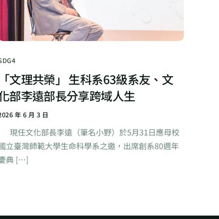
SDG4
「文理共榮」 生科系63級系友、文
化部李遠部長分享跨域人生
2026 年 6 月 3 日
現任文化部長李遠（筆名小野）於5月31日應母校
國立臺灣師範大學生命科學系之邀，出席創系80週年
慶典 […]