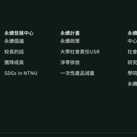
永續發展中心
永續計畫
永
永續倡議
永續政策
中
校長的話
大學社會責任USR
社
團隊成員
淨零排放
研
SDGs in NTNU
一次性產品減量
學院
永