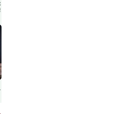
代
更
入