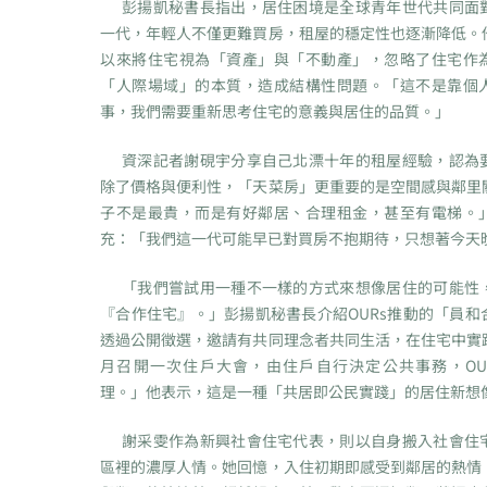
彭揚凱秘書長指出，居住困境是全球青年世代共同面
一代，年輕人不僅更難買房，租屋的穩定性也逐漸降低。
以來將住宅視為「資產」與「不動產」，忽略了住宅作
「人際場域」的本質，造成結構性問題。「這不是靠個
事，我們需要重新思考住宅的意義與居住的品質。」
資深記者謝硯宇分享自己北漂十年的租屋經驗，認為
除了價格與便利性，「天菜房」更重要的是空間感與鄰里
子不是最貴，而是有好鄰居、合理租金，甚至有電梯。
充：「我們這一代可能早已對買房不抱期待，只想著今天
「我們嘗試用一種不一樣的方式來想像居住的可能性
『合作住宅』。」彭揚凱秘書長介紹OURs推動的「員和
透過公開徵選，邀請有共同理念者共同生活，在住宅中實
月召開一次住戶大會，由住戶自行決定公共事務，OU
理。」他表示，這是一種「共居即公民實踐」的居住新想
謝采雯作為新興社會住宅代表，則以自身搬入社會住
區裡的濃厚人情。她回憶，入住初期即感受到鄰居的熱情