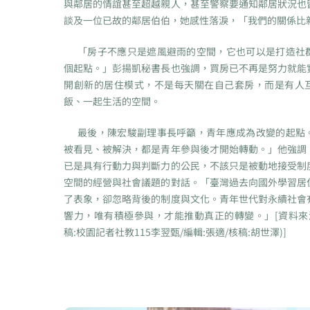
與鄰居的情誼甚至超越親人，甚至警察要通知鄰居狀況也
談及一位已故的鄰居伯伯，她感性落淚，「我們的關係比
「房子不應只是遮風避雨的空間，它也可以是打造社
個起點。」彭揚凱秘書長也強調，買房已不再是努力就能
開創新的居住模式，不是每天關在自己套房，而是有人
飯、一起生活的空間。
最後，陳宏駿副理事長呼籲，青年應成為改變的起點
被看見、被解決，都是青年參與後才開始轉動。」他強調
已是具有行動力與判斷力的公民，不該只是被動地接受制
空間的經營與社會議題的對話。「臺灣過去向國外學習居
了表象，卻忽略背後的制度與文化。青年世代對永續社會
響力，唯有積極參與，才能推動真正的轉變。」[資料來源
稿:校園記者社教115李翌甄/編輯:張適/核稿:胡世澤)]