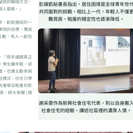
留她的聯絡方式。
彭揚凱秘書長指出，居住困境是全球青年世
親人還親。」
共同面對的挑戰。相比上一代，年輕人不僅
難買房，租屋的穩定性也逐漸降低。
群、創造連結的一
實現的目標，應該
互動，有人一起吃
。「很多議題真正
，學生雖年輕，卻
度，也應主動參與
住模式，往往只學
有著舉足輕重的影
：師大新聞 (撰
謝采雯作為新興社會住宅代表，則以自身搬
社會住宅的經驗，講述社區裡的濃厚人情。