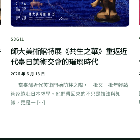
SDG11
共
師大美術館特展《共生之華》重返近
代臺日美術交會的璀璨時代
2026 年 6 月 13 日
當臺灣近代美術開始萌芽之際，一批又一批年輕藝
術家遠赴日本求學。他們帶回來的不只是技法與知
識，更是一 […]