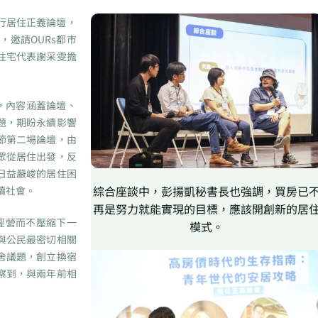
行居住正義論壇，
邀請OURs都市
住宅代表謝采雯擔
，內容涵蓋論壇、
題，期盼永續影響
節第二場論壇，由
眾從居住出發，反
日益嚴峻的居住困
綜合座談中，彭揚凱秘書長也強調，買房已
續社會。
再是努力就能實現的目標，應該開創新的居
經營而不壓縮下一
模式。
與公民最密切相關
舍議題，創立換宿
察到，與兩年前相