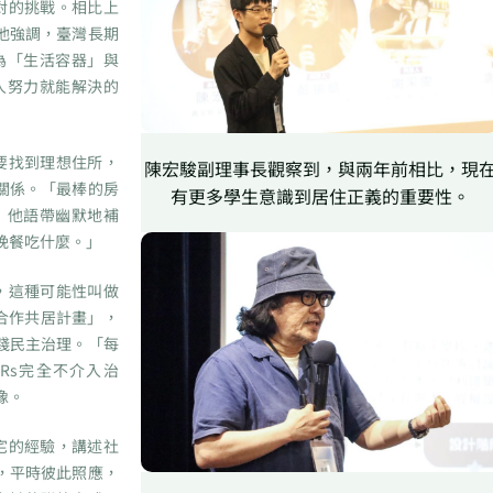
對的挑戰。相比上
他強調，臺灣長期
為「生活容器」與
人努力就能解決的
要找到理想住所，
陳宏駿副理事長觀察到，與兩年前相比，現
關係。「最棒的房
有更多學生意識到居住正義的重要性。
」他語帶幽默地補
晚餐吃什麼。」
，這種可能性叫做
合作共居計畫」，
踐民主治理。「每
Rs完全不介入治
像。
宅的經驗，講述社
，平時彼此照應，