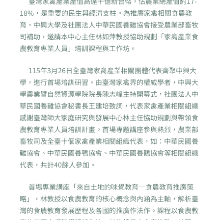
臺灣家禽產業產值高達千億新台幣，佔農業總產值約17-
18%，是重要的民生與經濟支柱。為推廣家禽相關食農教
育，中興大學及社團法人中華民國養雞協會接受農業部畜牧
司補助，邀請本中心主任林如萍教授協助規劃「家禽產業食
農教育專業人員」培訓課程與工作坊。
115年3月26日全臺灣家禽產業相關團體代表齊聚中興大
學，進行首場培訓研習。由臺灣家禽界的權威學者，中興大
學農業暨自然資源學院院長陳志峰主持開幕式，社團法人中
華民國養雞協會秘書長王建培致詞，代表家禽產業相關組織
感謝臺灣師大家庭研究與發展中心林主任協助規劃與帶領食
農教育專業人員培訓計畫。首場專題講座參與熱烈，農業部
畜牧司及全臺十個家禽產業相關組織代表，如：中華民國養
雞協會、中華民國養鴨協會、中華民國養鵝協會等相關組織
代表，共計40餘人參加。
首場專業講座「來自土地的味覺教育—食農教育推廣策
略」，林教授以食農教育的核心概念與內涵為主軸，解析臺
灣的食農教育發展歷程及各國的推廣作法作。課程以食農教