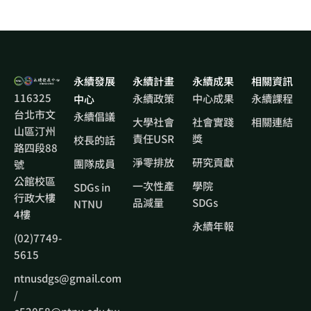
永續發展
永續計畫
永續成果
相關資訊
116325
永續政策
中心成果
永續課程
中心
台北市文
永續倡議
大學社會
社會實踐
相關連結
山區汀州
責任USR
獎
校長的話
路四段88
淨零排放
研究貢獻
團隊成員
號
公館校區
一次性產
學院
SDGs in
行政大樓
品減量
SDGs
NTNU
4樓
永續年報
(02)7749-
5615
ntnusdgs@gmail.com
/