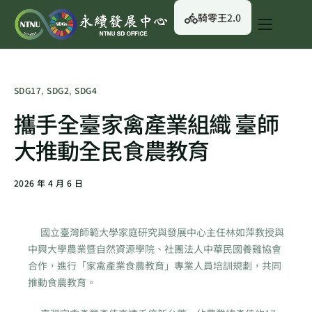
騎零王2.0
關於我們
永續行動
SDG17
,
SDG2
,
SDG4
永續治理
攜手全臺家禽產業組織 臺師
永續資訊
大推動全民食農教育
校園綠生活
2026 年 4 月 6 日
English
國立臺灣師範大學家庭研究與發展中心主任林如萍教授與
中興大學農業暨自然資源學院、社團法人中華民國養雞協會
合作，進行「家禽產業食農教育」專業人員培訓規劃，共同
推動食農教育。