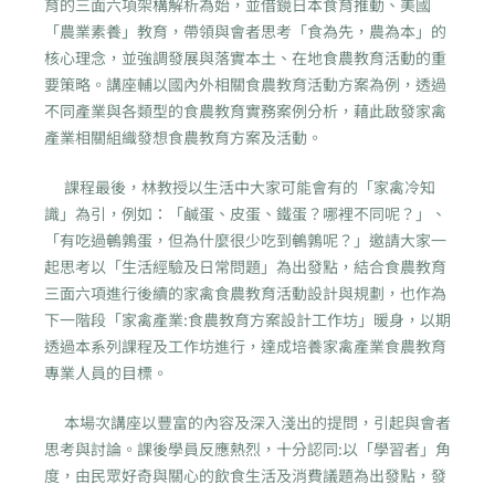
育的三面六項架構解析為始，並借鏡日本食育推動、美國
「農業素養」教育，帶領與會者思考「食為先，農為本」的
核心理念，並強調發展與落實本土、在地食農教育活動的重
要策略。講座輔以國內外相關食農教育活動方案為例，透過
不同產業與各類型的食農教育實務案例分析，藉此啟發家禽
產業相關組織發想食農教育方案及活動。
課程最後，林教授以生活中大家可能會有的「家禽冷知
識」為引，例如：「鹹蛋、皮蛋、鐵蛋？哪裡不同呢？」、
「有吃過鵪鶉蛋，但為什麼很少吃到鵪鶉呢？」邀請大家一
起思考以「生活經驗及日常問題」為出發點，結合食農教育
三面六項進行後續的家禽食農教育活動設計與規劃，也作為
下一階段「家禽產業:食農教育方案設計工作坊」暖身，以期
透過本系列課程及工作坊進行，達成培養家禽產業食農教育
專業人員的目標。
本場次講座以豐富的內容及深入淺出的提問，引起與會者
思考與討論。課後學員反應熱烈，十分認同:以「學習者」角
度，由民眾好奇與關心的飲食生活及消費議題為出發點，發