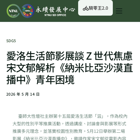
騎零王2.0
關於我們
永續行動
SDG5
永續治理
愛洛生活節影展談 Z 世代焦慮
永續資訊
宋文郁解析《納米比亞沙漠直
校園綠生活
播中》青年困境
English
2026 年 5 月 14 日
臺師大性壇社主辦第十五屆愛洛生活節「泅」，作為校內
大型的性別平等推廣活動，透過講座、討論會與影展等形式
推廣多元理念，並落實校園性別教育。5月12日舉辦第二場
影展《納米比亞沙漠直播中》，邀請作家宋文郁從電影內容