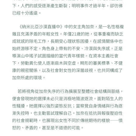
下，人們的感受逐漸產生斷裂；明明事件才過半年，卻彷彿
已經十分遙遠。
《納米比亞沙漠直播中》中的女主角加奈，是一名性格複
雜且充滿矛盾的年輕女性。年僅21歲的她，從事重複而缺乏
成就感的除毛工作，長期受心理狀態困擾，在感情關係中也
始終游移不定。角色身上帶有的不安、冷漠與失序感，正是
導演山中瑤子試圖描繪的當代青年樣貌。在資本主義社會
下，勞動異化使人逐漸麻木與空虛，畸形的審美標準、不健
康的親密關係，以及社會對女性的深層歧視，也共同構成了
加奈所處的環境。
若將視角從加奈失序的行為擴展至整體社會結構與脈絡，
便會發現她的選擇未必只是消極地隨波逐流。面對陌生人的
性騷擾，她選擇以強烈姿態反抗；當察覺自身情緒與行為逐
漸失控時，也主動嘗試理解自己。加奈在抵抗與報復壓迫性
的社會規範時，也展現出女性不同於傳統期待的樣貌──憤
怒的、矛盾的，甚至是不道德的可能。