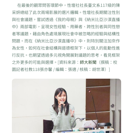
在最後的觀眾問答環節中，性壇社社長臺文系117級的陳
采妍總結了此次兩場影展的選片邏輯。性壇社長期關注性別
與社會議題，嘗試透過《我的母親》與《納米比亞沙漠直播
中》兩部電影，呈現女性經驗、用藥者、跨性別者與同性戀
者等議題，藉由角色處境展現社會中被忽略的經驗與結構性
問題。而在《納米比亞沙漠直播中》中，則特別關注加奈作
為女性，如何在社會結構與道德框架下，以個人的能動性進
行反抗。也期望透過多元視角開展對議題的思考，看見框架
之外更多的可能與選擇。[資料來源：
師大新聞
（撰稿：校
園記者社教118張亦馨 / 編輯：張適 / 核稿：胡世澤）]