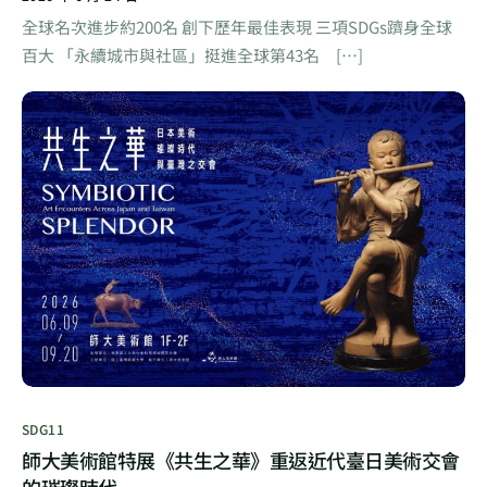
全球名次進步約200名 創下歷年最佳表現 三項SDGs躋身全球
百大 「永續城市與社區」挺進全球第43名 […]
SDG11
師大美術館特展《共生之華》重返近代臺日美術交會