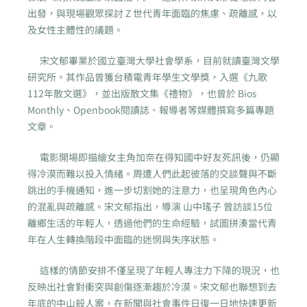
出發，與現場觀眾探討 Z 世代青年面臨的焦慮、疏離感，以
及女性主體性的議題。
宋文郁畢業於國立臺灣大學社會學系，目前就讀臺灣文學
研究所。其作品曾獲台積電青年學生文學獎，入選《九歌
112年散文選》，並出版散文集《禮物》，也曾於 Bios
Monthly、Openbook閱讀誌、報導者等媒體撰寫多篇專題
文章。
電影開場即描繪女主角加奈在得知國中好友死訊後，仍顯
得冷漠而難以投入情緒。周遭人們此起彼落的交談聲與不斷
跳出的手機通知，進一步切割她的注意力，也呈現角色內心
的混亂與疏離感。宋文郁指出，導演 山中瑤子 曾訪談15位
離鄉生活的年輕人，透過他們的生命經驗，試圖拼湊當代青
年在人生轉換階段中面臨的迷惘與失序狀態。
這樣的情節安排不僅呈現了年輕人專注力下降的現況，也
反映出社會對衝突與創傷逐漸趨於冷漠。宋文郁也聯想到去
年底的中山殺人案，在新聞與社會事件日復一日地快速更新