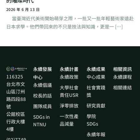
的璀璨時代
2026 年 6 月 13 日
當臺灣近代美術開始萌芽之際，一批又一批年輕藝術家遠赴
日本求學。他們帶回來的不只是技法與知識，更是一 […]
永續發展
永續計畫
永續成果
相關資訊
116325
永續政策
中心成果
永續課程
中心
台北市文
永續倡議
大學社會
社會實踐
相關連結
山區汀州
責任USR
獎
校長的話
路四段88
淨零排放
研究貢獻
團隊成員
號
公館校區
一次性產
學院
SDGs in
行政大樓
品減量
SDGs
NTNU
4樓
永續年報
(02)7749-