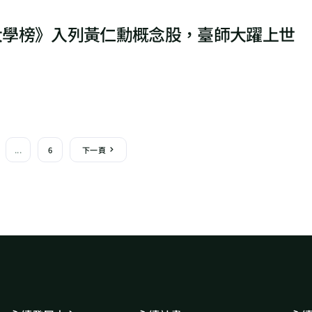
佳大學榜》入列黃仁勳概念股，臺師大躍上世
...
6
下一頁