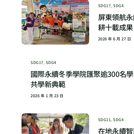
SDG17
,
SDG4
屏東領航永
耕十載成果
2026 年 6 月 27 日
SDG17
,
SDG4
國際永續冬季學院匯聚逾300名
共學新典範
2026 年 1 月 23 日
SDG11
,
SDG4
在地永續智