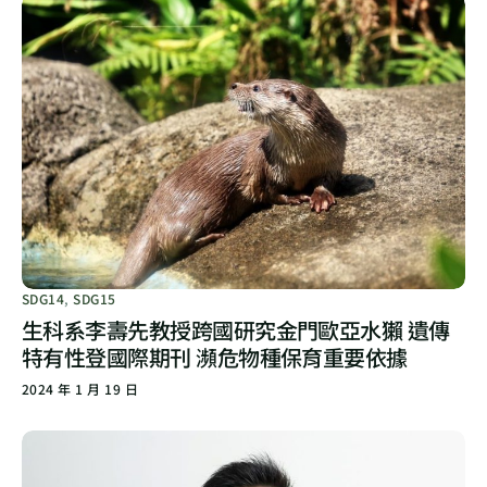
SDG14
,
SDG15
生科系李壽先教授跨國研究金門歐亞水獺 遺傳
特有性登國際期刊 瀕危物種保育重要依據
2024 年 1 月 19 日