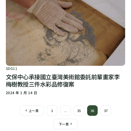
SDG11
文保中心承接國立臺灣美術館委託前輩畫家李
梅樹教授三件水彩品修復案
2024 年 1 月 14 日
上一頁
1
...
35
36
37
下一頁