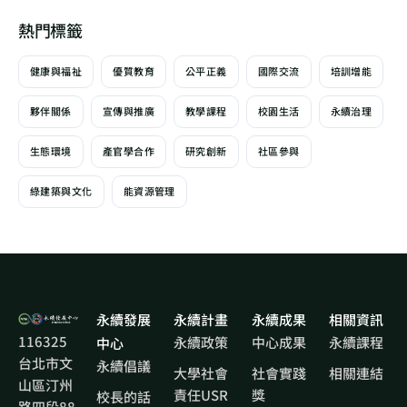
熱門標籤
健康與福祉
優質教育
公平正義
國際交流
培訓增能
夥伴關係
宣傳與推廣
教學課程
校園生活
永續治理
生態環境
產官學合作
研究創新
社區參與
綠建築與文化
能資源管理
永續發展
永續計畫
永續成果
相關資訊
116325
永續政策
中心成果
永續課程
中心
台北市文
永續倡議
大學社會
社會實踐
相關連結
山區汀州
責任USR
獎
校長的話
路四段88