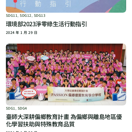
SDG11
,
SDG12
,
SDG13
環境部2023淨零綠生活行動指引
2024 年 1 月 29 日
SDG1
,
SDG4
臺師大深耕偏鄉教育計畫 為偏鄉與離島地區優
化學習扶助與特殊教育品質