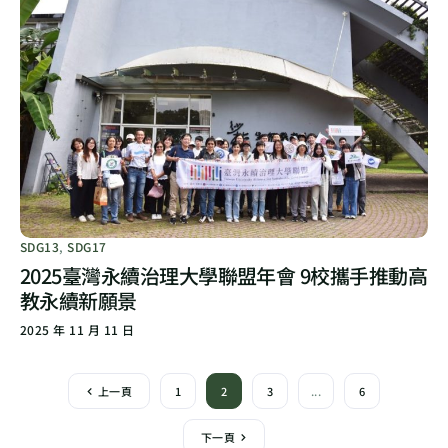
SDG13
,
SDG17
2025臺灣永續治理大學聯盟年會 9校攜手推動高
教永續新願景
2025 年 11 月 11 日
上一頁
1
2
3
...
6
下一頁