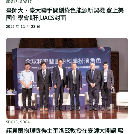
SDG13
,
SDG17
臺師大、臺大聯手開創綠色能源新契機 登上美
國化學會期刊JACS封面
2025 年 11 月 28 日
SDG13
,
SDG4
諾貝爾物理獎得主奎洛茲教授在臺師大開講 吸