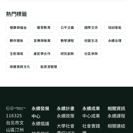
熱門標籤
健康與福祉
優質教育
公平正義
國際交流
培訓增能
夥伴關係
宣傳與推廣
教學課程
校園生活
永續治理
生態環境
產官學合作
研究創新
社區參與
綠建築與文化
能資源管理
永續發展
永續計畫
永續成果
相關資訊
116325
永續政策
中心成果
永續課程
中心
台北市文
永續倡議
大學社會
社會實踐
相關連結
山區汀州
責任USR
獎