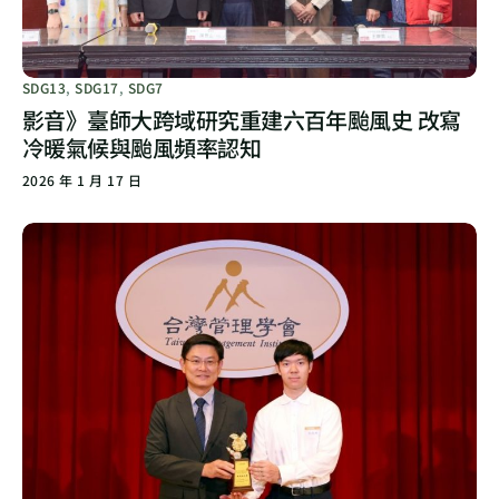
SDG13
,
SDG17
,
SDG7
影音》臺師大跨域研究重建六百年颱風史 改寫
冷暖氣候與颱風頻率認知
2026 年 1 月 17 日