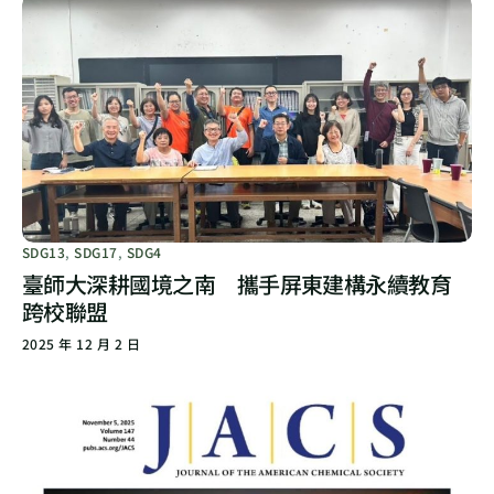
SDG13
,
SDG17
,
SDG4
臺師大深耕國境之南 攜手屏東建構永續教育
跨校聯盟
2025 年 12 月 2 日