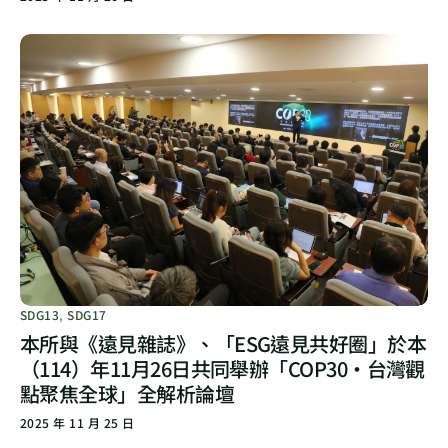
SDG13
,
SDG17
本所與《遠見雜誌》、「ESG遠見共好圈」於本
（114）年11月26日共同舉辦「COP30・台灣觀
點聚焦全球」全解析論壇
2025 年 11 月 25 日