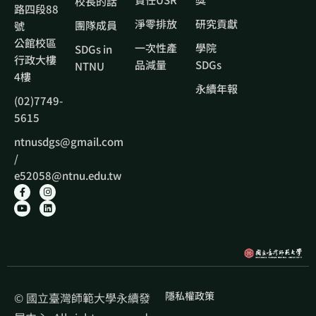
校長的話
路四段88
淨零排放
研究貢獻
團隊成員
號
公館校區
一次性產
學院
SDGs in
行政大樓
品減量
SDGs
NTNU
4樓
永續年報
(02)7749-
5615
ntnusdgs@gmail.com
/
e52058@ntnu.edu.tw
隱私權政策
© 國立臺灣師範大學永續發