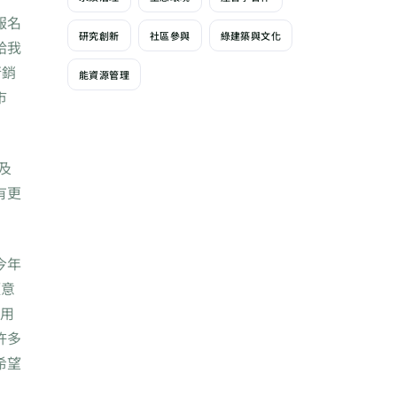
報名
研究創新
社區參與
綠建築與文化
給我
行銷
能資源管理
市
及
有更
今年
願意
選用
許多
希望