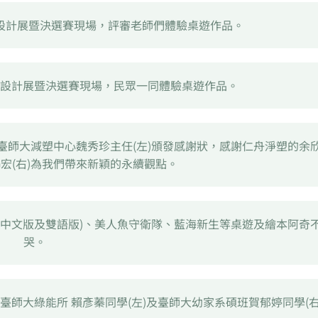
遊設計展暨決選賽現場，評審老師們體驗桌遊作品。
遊設計展暨決選賽現場，民眾一同體驗桌遊作品。
臺師大減塑中心魏秀珍主任(左)頒發感謝狀，感謝仁舟淨塑的余
鵬宏(右)為我們帶來新穎的永續觀點。
(中文版及雙語版)、美人魚守衛隊、藍海新生等桌遊及繪本阿奇
哭。
臺師大綠能所 賴彥蓁同學(左)及臺師大幼家系碩班賀郁婷同學(右