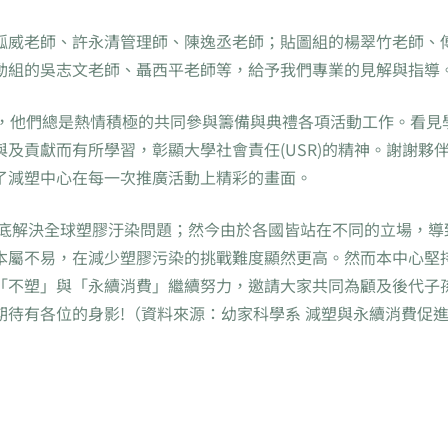
孤威老師、許永清管理師、陳逸丞老師；貼圖組的楊翠竹老師、
動組的吳志文老師、聶西平老師等，給予我們專業的見解與指導
謝，他們總是熱情積極的共同參與籌備與典禮各項活動工作。看見
及貢獻而有所學習，彰顯大學社會責任(USR)的精神。謝謝夥
了減塑中心在每一次推廣活動上精彩的畫面。
徹底解決全球塑膠汙染問題；然今由於各國皆站在不同的立場，導
本屬不易，在減少塑膠污染的挑戰難度顯然更高。然而本中心堅
「不塑」與「永續消費」繼續努力，邀請大家共同為顧及後代子
待有各位的身影!（資料來源：幼家科學系 減塑與永續消費促