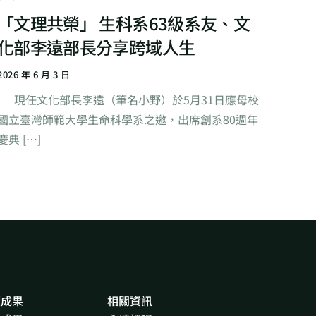
「文理共榮」 生科系63級系友、文
化部李遠部長分享跨域人生
2026 年 6 月 3 日
現任文化部長李遠（筆名小野）於5月31日應母校
國立臺灣師範大學生命科學系之邀，出席創系80週年
慶典 […]
續成果
相關資訊