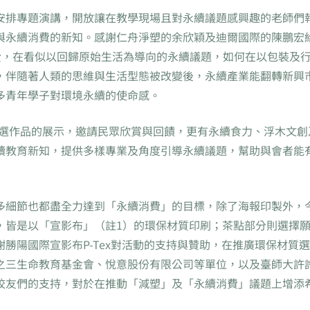
安排專題演講，開放讓在教學現場且對永續議題感興趣的老師們
與永續消費的新知。感謝仁舟淨塑的余欣穎及迪爾國際的陳鵬宏
費，在看似以回歸原始生活為導向的永續議題，如何在以包裝及
，伴隨著人類的思維與生活型態被改變後，永續產業能翻轉新興
多青年學子對環境永續的使命感。
入選作品的展示，邀請民眾欣賞與回饋，更有永續食力、浮木文創
續教育新知，提供多樣專業及角度引導永續議題，幫助與會者能
多細節也都盡全力達到「永續消費」的目標，除了海報印製外，
，皆是以「宣影布」（註1）的環保材質印刷；茶點部分則選擇
勝陽國際宣影布P-Tex對活動的支持與贊助，在推廣環保材質
之三生命教育基金會、悅意股份有限公司等單位，以及臺師大許
校友們的支持，對於在推動「減塑」及「永續消費」議題上增添