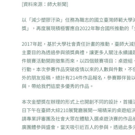
[資料來源：師大新聞]
以「減少塑膠汙染」任務為職志的國立臺灣師範大學減塑
獎」，再度展現積極響應自2022年聯合國所推動的
2017年起，基於大學社會責任計畫的推動，臺師大
主要目的為透過參與頒獎典禮，讓更多人關注永續議題
件競賽活動開跑徵集而來，以四個競賽項目：桌遊組、
行動。本次參賽作品突破疫情以來的人數與件數，不
外的朋友投稿，總計有214件作品報名，參賽夥伴皆
與，帶給我們這麼多優秀的作品。
本次金塑獎在辦理的形式上也開創不同的設計，首播活
日下午在臺師大綜210展覽廳展開一場精采的桌遊組
請專業評審團及社會大眾在體驗入選桌遊決賽的作品
廣團體參與盛會，當天吸引近百人的參與，透過此多