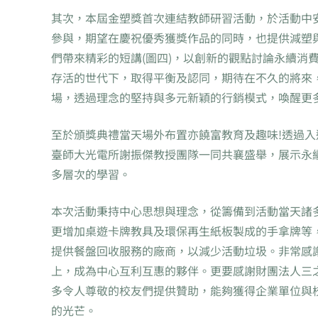
其次，本屆金塑獎首次連結教師研習活動，於活動中
參與，期望在慶祝優秀獲獎作品的同時，也提供減塑
們帶來精彩的短講(圖四)，以創新的觀點討論永續消
存活的世代下，取得平衡及認同，期待在不久的將來
場，透過理念的堅持與多元新穎的行銷模式，喚醒更
至於頒獎典禮當天場外布置亦饒富教育及趣味!透過
臺師大光電所謝振傑教授團隊一同共襄盛舉，展示永
多層次的學習。
本次活動秉持中心思想與理念，從籌備到活動當天諸
更增加桌遊卡牌教具及環保再生紙板製成的手拿牌等
提供餐盤回收服務的廠商，以減少活動垃圾。非常感謝
上，成為中心互利互惠的夥伴。更要感謝財團法人三
多令人尊敬的校友們提供贊助，能夠獲得企業單位與
的光芒。