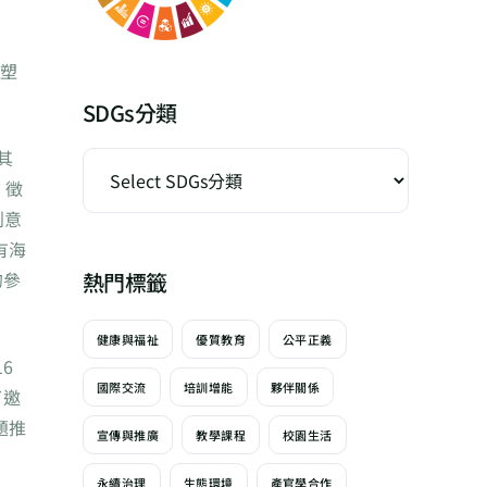
金塑
SDGs分類
其
」徵
創意
有海
的參
熱門標籤
健康與福祉
優質教育
公平正義
6
國際交流
培訓增能
夥伴關係
了邀
題推
宣傳與推廣
教學課程
校園生活
永續治理
生態環境
產官學合作