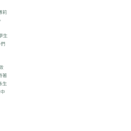
傅莉
。
學生
伴們
致
持著
孫生
進中