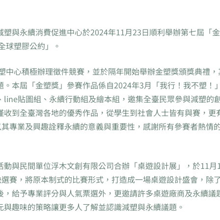
與永續消費促進中心於2024年11月23日順利舉辦第七屆「
「全球塑膠公約」。
減塑中心積極辦理徵件競賽，並於隔年開始舉辦金塑獎頒獎典禮，
。本屆「金塑獎」參賽作品係自2024年3月「我行！我不塑！
line貼圖組、永續行動組及繪本組，邀集全臺民眾參與減塑的
僅收到全臺灣各地的優秀作品，從學生到社會人士皆有與賽，更
以其專業及興趣詮釋永續的意義與重要性，感謝所有參賽者熱情
動與民間單位浮木文創有限公司合辦「桌遊設計展」，於11月1
決選賽，將原本制式的比賽形式，打造成一場桌遊設計盛會，除
後，給予專業評分與人氣票選外，更邀請許多桌遊廠商及永續議
元與趣味的策略讓更多人了解並認識減塑與永續議題。