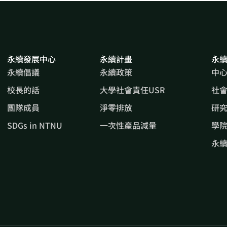
永續發展中心
永續計畫
永
永續倡議
永續政策
中
校長的話
大學社會責任USR
社
團隊成員
淨零排放
研
SDGs in NTNU
一次性產品減量
學院
永