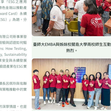
「ESG之應用
實施綠色金融以推動產
rd Card）永續
m ESG）」為題，分
試驗有限公司新事業發
檢驗與認證如何驅
臺師大EMBA與姊妹校關島大學兩校師生互
How Testing,
熱烈。
y, Sustainability
推動產業安全與永續發展
證產業在ESG實
續長呂佩玲與佑聯
與策略推動中的實
的深厚情誼，也是