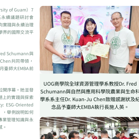
 of Guam）7
地區永續議題研討會
焦ESG導向實踐與永續治理
學界的國際交流平
 Schumann與
 Chen共同帶領，
月臺師大EMBA前
UOG商學院全球資源管理學系教授Dr. Fred
拉開序幕。她並發
Schumann與自然與應用科學院農業與生命
議題上的實踐與探索
學系系主任Dr. Kuan-Ju Chen致贈感謝狀及
ty: ESG-Oriented
念品予臺師大EMBA執行長施人英。
gram）」，舉例說明如何
A專業管理知識與永
感。