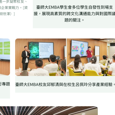
進一步凝聚校友、
臺師大EMBA學生會多位學生自發性到場支
與企業實戰力。[資
援，展現高素質的跨文化溝通能力與對國際
：胡世澤）]
題的關注。
行專題
臺師大EMBA校友邱郁清與在校生呂佩玲分享產業經驗