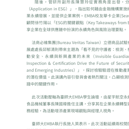
隨後，管研所副所長陳慧玲從實務角度出發，分享
（Application in ESG）」，指出如何藉由金融機構
業永續發展，並提供企業案例。EMBA校友華卡企業(Seawa
顧問徐竹陽以「ESG的關鍵觀點（Key Takeaways fro
享企業在全球供應鏈中扮演的永續角色與風險治理要點。
法商必維集團(Bureau Veritas Taiwan）立德商品
展處處長邱郁清則帶來主題為「看不見的守護者：檢測、
動安全、永續與新興產業的未來（Invisible Guardians: 
Inspection & Certification Drive the Future of Securit
and Emerging Industries）」，探討檢驗驗證在
的潛在價值。此演講內容引發與會者熱烈關注，凸顯檢測驗
踐中的關鍵作用。
此次活動壓軸為臺師大EMBA學生論壇，由星宇航空永
食品機械董事長陳國禕擔任主講，分享其在企業永續轉型
務經驗，為活動增添產業現場觀點與經理人視角。
臺師大EMBA執行長施人英表示，此次活動延續兩校間