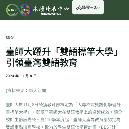
騎零王2.0
關於我們
永續行動
SDG4
永續治理
臺師大躍升「雙語標竿大學」
永續資訊
引領臺灣雙語教育
校園綠生活
2024 年 11 月 8 日
English
[資料來源：師大新聞]
臺師大於11月8日榮獲教育部核定為「大專校院雙語化學習計
畫標竿大學」，彰顯了臺師大在雙語教學上的卓越成效，讓全
校師生倍感光榮。自110學年度起，臺師大獲為教育部認定為
雙語重點培育學校，致力於學生雙語化學習計畫（BEST計