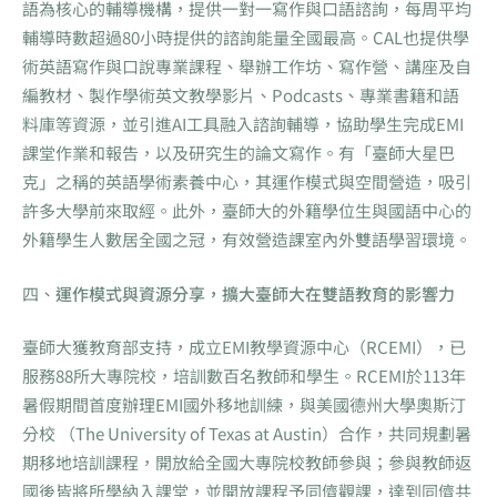
語為核心的輔導機構，提供一對一寫作與口語諮詢，每周平均
輔導時數超過80小時提供的諮詢能量全國最高。CAL也提供學
術英語寫作與口說專業課程、舉辦工作坊、寫作營、講座及自
編教材、製作學術英文教學影片、Podcasts、專業書籍和語
料庫等資源，並引進AI工具融入諮詢輔導，協助學生完成EMI
課堂作業和報告，以及研究生的論文寫作。有「臺師大星巴
克」之稱的英語學術素養中心，其運作模式與空間營造，吸引
許多大學前來取經。此外，臺師大的外籍學位生與國語中心的
外籍學生人數居全國之冠，有效營造課室內外雙語學習環境。
四、
運作模式與資源分享，擴大臺師大在雙語教育的影響力
臺師大獲教育部支持，成立EMI教學資源中心（RCEMI），已
服務88所大專院校，培訓數百名教師和學生。RCEMI於113年
暑假期間首度辦理EMI國外移地訓練，與美國德州大學奧斯汀
分校 （The University of Texas at Austin）合作，共同規劃暑
期移地培訓課程，開放給全國大專院校教師參與；參與教師返
國後皆將所學納入課堂，並開放課程予同儕觀課，達到同儕共