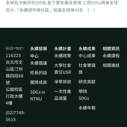
全球名次進步約200名 創下歷年最佳表現 三項SDGs躋身全球
百大 「永續城市與社區」挺進全球第43名 […]
永續發展
永續計畫
永續成果
相關資訊
116325
永續政策
中心成果
永續課程
中心
台北市文
永續倡議
大學社會
社會實踐
相關連結
山區汀州
責任USR
獎
校長的話
路四段88
淨零排放
研究貢獻
團隊成員
號
公館校區
一次性產
學院
SDGs in
行政大樓
品減量
SDGs
NTNU
4樓
永續年報
(02)7749-
5615