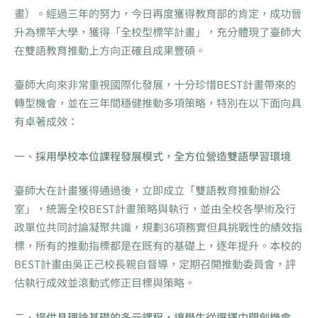
畫）。經過三年的努力，今日再度獲得教育部的肯定，成功晉
升為標竿大學，獲得「全校型標竿計畫」，充分體現了臺師大
在雙語教育推動上方向正確且成果豐碩。
臺師大向來非常重視國際化發展，十分珍惜BEST計畫帶來的
轉型機會，並在三年間穩健推動多項策略，特別在以下面向具
有卓著成效：
一、
採用學校本位課程發展模式，全方位營造雙語學習環境
臺師大在計畫獲得通過後，立即成立「雙語教育推動辦公
室」，統籌全校BEST計畫策略與執行，並由全校各學術及行
政單位共同討論凝聚共識，規劃36項務實但具挑戰性的績效指
標，所有的推動指標都是在既有的基礎上，逐年提升。本校的
BEST計畫由吳正己校長親自督導，定期召開推動委員會，評
估執行成效並滾動式修正目標與策略。
二、
提供具理論基礎的多元課程，讓學生從選擇中開創機會