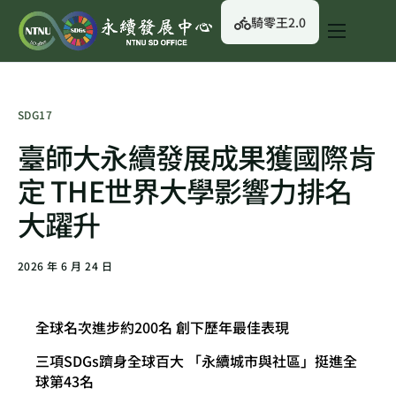
騎零王2.0
關於我們
永續行動
SDG17
永續治理
臺師大永續發展成果獲國際肯
永續資訊
定 THE世界大學影響力排名
校園綠生活
大躍升
English
2026 年 6 月 24 日
全球名次進步約200名 創下歷年最佳表現
三項SDGs躋身全球百大 「永續城市與社區」挺進全
球第43名