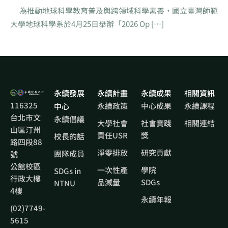
為推動地球科學教育普及與跨領域科學素養，國立臺灣師範
大學地球科學系於4月25日舉辦「2026 Op […]
永續發展
永續計畫
永續成果
相關資訊
116325
永續政策
中心成果
永續課程
中心
台北市文
永續倡議
大學社會
社會實踐
相關連結
山區汀州
責任USR
獎
校長的話
路四段88
淨零排放
研究貢獻
團隊成員
號
公館校區
一次性產
學院
SDGs in
行政大樓
品減量
SDGs
NTNU
4樓
永續年報
(02)7749-
5615