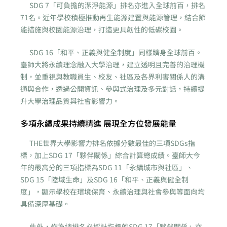
SDG 7「可負擔的潔淨能源」排名亦進入全球前百，排名
71名。近年學校積極推動再生能源建置與能源管理，結合節
能措施與校園能源治理，打造更具韌性的低碳校園。
SDG 16「和平、正義與健全制度」同樣躋身全球前百。
臺師大將永續理念融入大學治理，建立透明且完善的治理機
制，並重視與教職員生、校友、社區及各界利害關係人的溝
通與合作，透過公開資訊、參與式治理及多元對話，持續提
升大學治理品質與社會影響力。
多項永續成果持續精進 展現全方位發展能量
THE世界大學影響力排名依據分數最佳的三項SDGs指
標，加上SDG 17「夥伴關係」綜合計算總成績。臺師大今
年的最高分的三項指標為SDG 11「永續城市與社區」、
SDG 15「陸域生命」及SDG 16「和平、正義與健全制
度」，顯示學校在環境保育、永續治理與社會參與等面向均
具備深厚基礎。
此外，作為總排名必採計指標的SDG 17「夥伴關係」亦