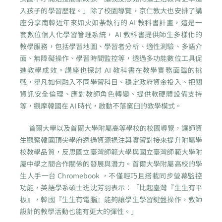
入孩子的學習歷程。」除了校園導覽，京仁教大也安排了講
座分享南韓近年來如火如荼執行的 AI 教科書計畫，這是一
套數位個人化學習管理系統， AI 教科書提供師生多樣化的
教學服務，包括學習地圖、學習者分析、適性測驗、多語介
面、無障礙操作、學習時間監控等，透過多功能數位工具促
進教學成效。講座也探討 AI 教科書在教學實務面臨的挑
戰，舉凡如何融入不同學習科目、穩定政府資金投入、把關
資訊安全倫理、應對教師角色轉變、提供軟硬體設備支持
等，觀摩韓國在 AI 時代，啟動不落窠臼的教學模式。
首爾大學以及首爾大學附屬高等學校的校園導覽，讓師資
生觀察韓國頂尖學府透過資源挹注與實習對接來提升附屬學
校教學品質，反思國立臺灣師範大學與國立臺灣師範大學附
屬中學之間合作關係的發展與潛力。首爾大學附屬高校的學
生人手一台 Chromebook ，不僅輕巧且搭載同步螢幕監控
功能，英語學系碩士班沈芳羽表示：「比起臺灣『生生有平
板』，韓國『生生有電腦』能夠讓學生學習鍵盤操作，教師
設計的教學活動也能有更大的彈性。」