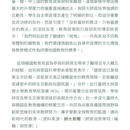
臺、韓、中三國的教育政策限制等難題。漢城華僑中學因應
龐大的升學壓力而偏重直接講述法，與師大師資培育強調的
互動性、學生自主學習理念產生了明顯的對比，而這份衝擊
並非決絕的批判，而是引發了「沒有最好的教法，只有最適
合的教法」的深刻反思。教育政策與行政研究所傅奕榮表
示：「我們特別反思了觀課的『視角』——作為來自不同教
育體制的觀察者，我們需謹慎避免以自身所習慣的文化價值
與教學模式作為評價他國教育的標準。」
這項韓國教育見習為參與的師資生帶來了難得且令人難忘
的經驗，幼兒與家庭科學學系張智柔表示：「儘管這已是我
第五次訪韓，卻是首次真正接觸當地的教育現場，近距離感
受課堂中的師生互動與校園氛圍。」另外，此行臺師大與首
爾大學教育學院簽署 MOU ，預示著雙方在師資培育、學術
研究及學生交換等領域的長期合作方向，近一步深化臺師大
與韓國各教育機構的頻繁交流，共同為培養具備國際視野與
創新思維的未來教師努力，攜手擘劃全球教育的藍圖，邁向
新時代的教育。[資料來源：
師大新聞
（師資培育學院 / 編
輯：胡世澤）]