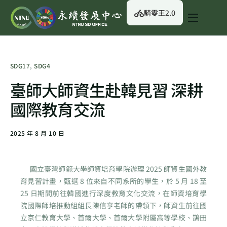
騎零王2.0
關於我們
永續行動
SDG17
,
SDG4
永續治理
臺師大師資生赴韓見習 深耕
永續資訊
國際教育交流
校園綠生活
2025 年 8 月 10 日
English
國立臺灣師範大學師資培育學院辦理 2025 師資生國外教
育見習計畫，甄選 8 位來自不同系所的學生，於 5 月 18 至
25 日期間前往韓國進行深度教育文化交流，在師資培育學
院國際師培推動組組長陳信亨老師的帶領下，師資生前往國
立京仁教育大學、首爾大學、首爾大學附屬高等學校、鵲田