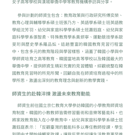
女子高等學校與漢城華僑中學等教育機構參訪與分享。
參與計劃的師資生包含：教育政策與行政研究所傅奕榮、
教育心理與輔導學系碩士班張乃方、英語學系碩士班英語教
學組沈芳羽、幼兒與家庭科學學系碩士班蕭鈺庭、幼兒與家
庭科學學系張智柔、特殊教育學系黃妍寧、運動競技學系歐
旻珩與歷史學系羅品妘。這趟豐富的韓國教育見習行程當
中，包含多元的教育階段與學習樣態，涵蓋了韓國小學與中
學師資培育之高等教育、韓國當地高等學校以及韓國最大的
華僑中學，提供師資生精彩充實的見習體驗，綜觀統整在韓
國教育見習時的所見所聞，回顧自我在師資培育過程中的所
學所思，激盪出深刻的教育理念與創新的教學實踐。
師資生的赴韓淬煉 激盪未來教育動能
師資生前往國立京仁教育大學參訪韓國的小學教育師資培
育制度，韓國的小教教師皆需修習藝術和音樂等藝能科，也
將家政教育融入在小學教育中，幼兒與家庭科學學系碩士班
蕭鈺庭表示：「反觀臺灣的藝能科多以專任教師授課，學生
到國中才開始接觸家政課，讓我反思如何讓生活教育更早進