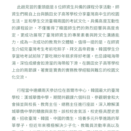
此趟見習的重頭戲是 8 位師資生共備的課程分享活動，師
資生們親自上台與鵲田女子高等學校分享臺灣高中生的校園
生活，並和學生交流臺韓兩國的考試文化。具備高度互動性
的課程設計，不僅獲得了韓國師生們的熱烈迴響與高度肯
定，更成功展現了臺灣師資生的專業素養與跨文化溝通能
力，成為一次成功的教育外交體驗。值得一提的是，在師資
生介紹完臺灣考生考前吃粽子、拜文昌帝君後，韓國學生分
享當地考試前除了要吃辣炒年糕求得好考運，也忌諱喝海帶
湯，深怕成績會如滑溜的海帶般下滑。在鵲田女子高等學校
上台的兩節課，著實是寶貴的實務教學經驗與難忘的校園文
化交流。
行程當中連續兩天參訪位在首爾市中心，韓國最大的臺灣
學校：漢城華僑中學。期間共觀課六個科目、參觀朝會和大
會操並與校長、教育主任、總務主任進行座談，深入瞭解漢
城華僑中學的驕傲與哀愁。該校校舍氣派，校史極具歷史意
義，招收臺灣、韓國、中國的僑生，培養多元升學進路的莘
莘學子，但近年來積極解決少子化、教職員流動率高以及