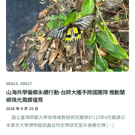
SDG15
,
SDG17
山海共學偏鄉永續行動-台師大攜手跨國團隊 推動蘭
嶼珠光鳳蝶復育
2026 年 4 月 20 日
國立臺灣師範大學徐堉峰教授研究團隊於115年4月邀請日
本東京大學博物館昆蟲自然史學研究室矢後勝也博 […]