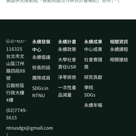
展處研究推動組「推動跨國合作研究計畫補助」支持 […]
永續發展
永續計畫
永續成果
相關資訊
116325
永續政策
中心成果
永續課程
中心
台北市文
永續倡議
大學社會
社會實踐
相關連結
山區汀州
責任USR
獎
校長的話
路四段88
淨零排放
研究貢獻
團隊成員
號
公館校區
一次性產
學院
SDGs in
行政大樓
品減量
SDGs
NTNU
4樓
永續年報
(02)7749-
5615
ntnusdgs@gmail.com
/