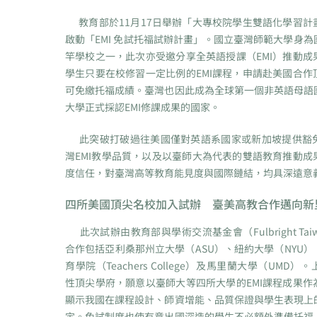
教育部於11月17日舉辦「大專校院學生雙語化學習計
啟動「EMI 免試托福試辦計畫」。國立臺灣師範大學身
竿學校之一，此次亦受邀分享全英語授課（EMI）推動成
學生只要在校修習一定比例的EMI課程，申請赴美國合作
可免繳托福成績。臺灣也因此成為全球第一個非英語母語
大學正式採認EMI修課成果的國家。
此突破打破過往美國僅對英語系國家或新加坡提供豁
灣EMI教學品質，以及以臺師大為代表的雙語教育推動成
度信任，對臺灣高等教育能見度與國際鏈結，均具深遠意
四所美國頂尖名校加入試辦 臺美高教合作邁向新
此次試辦由教育部與學術交流基金會（Fulbright Ta
合作包括亞利桑那州立大學（ASU）、紐約大學（NYU
育學院（Teachers College）及馬里蘭大學（UMD
性頂尖學府，願意以臺師大等四所大學的EMI課程成果作
顯示我國在課程設計、師資增能、品質保證與學生表現上
定。免試制度也使有意出國深造的學生不必額外準備托福