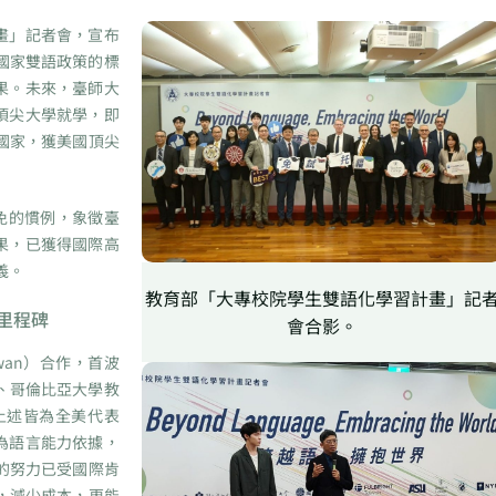
畫」記者會，宣布
為國家雙語政策的標
果。未來，臺師大
頂尖大學就學，即
國家，獲美國頂尖
免的慣例，象徵臺
果，已獲得國際高
義。
教育部「大專校院學生雙語化學習計畫」記
里程碑
會合影。
iwan）合作，首波
）、哥倫比亞大學教
）。上述皆為全美代表
為語言能力依據，
的努力已受國際肯
，減少成本，更能