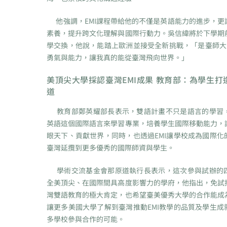
他強調，EMI課程帶給他的不僅是英語能力的進步，更
素養，提升跨文化理解與國際行動力。吳信緯將於下學期
學交換，他說，能踏上歐洲並接受全新挑戰，「是臺師大E
勇氣與能力，讓我真的能從臺灣飛向世界。」
美頂尖大學採認臺灣EMI成果 教育部：為學生打
道
教育部鄭英耀部長表示，雙語計畫不只是語言的學習
英語這個國際語言來學習專業，培養學生國際移動能力，
眼天下、貢獻世界，同時，也透過EMI讓學校成為國際化
臺灣延攬到更多優秀的國際師資與學生。
學術交流基金會那原道執行長表示，這次參與試辦的
全美頂尖、在國際間具高度影響力的學府，他指出，免試
灣雙語教育的極大肯定，也希望臺美優秀大學的合作能成
讓更多美國大學了解到臺灣推動EMI教學的品質及學生成
多學校參與合作的可能。