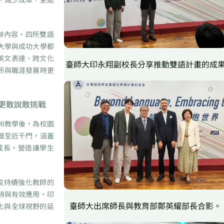
辦內容，四所雙語
大學與成功大學都
英文表達、跨文化
臺師大印永翔副校長分享推動雙語計畫的成
所與職涯發展時更
生更敢說敢挑戰
I教學後，為校園
增至近千門，涵蓋
成長，營造讓學生
校持續強化教師的
辨與有效應用。印
臺師大出席師長與教育部鄭英耀部長合影。
化與全球視野的延