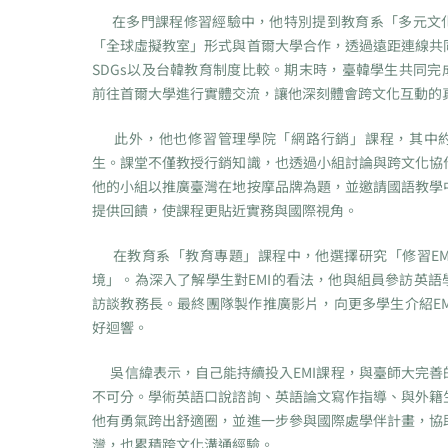
在多門課程修習經驗中，他特別提到教育系「多元文
「全球虛擬教室」形式與首爾大學合作，透過遠距連線共
SDGs以及台韓教育制度比較。期末時，臺韓學生共同完
前往首爾大學進行實體交流，讓他深刻體會跨文化互動的
此外，他也修習管理學院「網路行銷」課程，其中約
生。課堂不僅教授行銷知識，也透過小組討論與跨文化協
他的小組以推廣臺灣在地按摩品牌為題，並邀請國語教學
提供回饋，使課程更貼近實務與國際視角。
在教育系「教育專題」課程中，他選擇研究「修習EM
境」。為深入了解學生對EMI的看法，他與組員參訪英語
訪談教務長。最終團隊製作推廣影片，向更多學生介紹EM
好迴響。
吳信緯表示，自己能持續投入EMI課程，與臺師大完善
不可分。學術英語口說諮詢、英語論文寫作指導、與外籍
他有勇氣跨出舒適圈，並進一步參與國際處學伴計畫，協
灣，也累積跨文化溝通經驗。