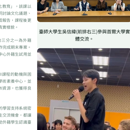
化教育」，該課以
同討論文化議題、
成報告，課程後更
真實樣貌。
臺師大學生吳信緯(前排右三)參與首爾大學實
體交流。
三分之一為外籍
作完成期末專案。
中心外籍生試用並
I課程的動機與困
學術素養中心，並
I資源，也獲得良
的學習支持系統密
生交流機會，都讓
助外籍學生認識臺