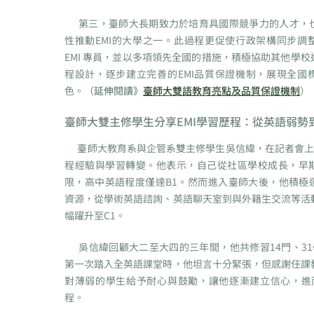
第三，臺師大長期致力於培育具國際競爭力的人才，
性推動EMI的大學之一。此過程更促使行政架構同步調
EMI 專員，並以多項領先全國的措施，積極協助其他學
程設計，逐步建立完善的EMI品質保證機制，展現全國
色。（
延伸閱讀》
臺師大雙語教育亮點及品質保證機制
）
臺師大雙主修學生分享EMI學習歷程：從英語弱勢
臺師大教育系與企管系雙主修學生吳信緯，在記者會上分
程經驗與學習轉變。他表示，自己從社區學校成長，早
限，高中英語程度僅達B1。然而進入臺師大後，他積極
資源，從學術英語諮詢、英語聊天室到與外籍生交流等活
幅躍升至C1。
吳信緯回顧大二至大四的三年間，他共修習14門、31學
第一次踏入全英語課堂時，他坦言十分緊張，但感謝任課
對薄弱的學生給予耐心與鼓勵，讓他逐漸建立信心，進而
程。