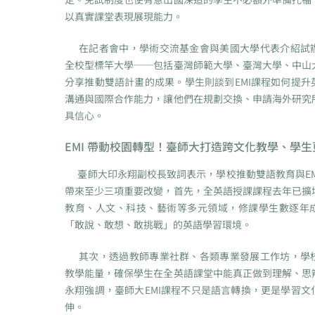
以真實課堂表現展現能力。
在記者會中，學術交流基金會與美國大學代表介紹試
全校型標竿大學──包括臺灣師範大學、臺灣大學、中山
分享推動雙語計畫的成果。學生則談到EMI課程如何提升
溝通與國際合作能力，讓他們在規劃交換、申請海外研究
具信心。
EMI 帶動校園轉型！臺師大打造跨文化教學、學
臺師大印永翔副校長致詞表示，學校推動雙語教育與EM
帶來至少三項重要改變，首先，全英語授課課程去年已擴
教育、人文、科技、藝術等多元領域，修課學生數逐年
「敢說、敢想、敢挑戰」的英語學習環境。
其次，透過教師專業社群、各類專業發展工作坊，學
教學能量，確保學生在全英語課堂中能真正做到理解、思
永翔強調，臺師大EMI課程不只是語言轉換，更是學習文
伸。