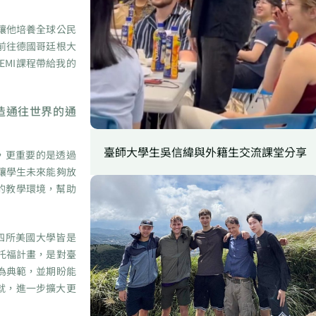
讓他培養全球公民
前往德國哥廷根大
MI課程帶給我的
造通往世界的通
臺師大學生吳信緯與外籍生交流課堂分享
，更重要的是透過
讓學生未來能夠放
的教學環境，幫助
四所美國大學皆是
托福計畫，是對臺
為典範，並期盼能
就，進一步擴大更