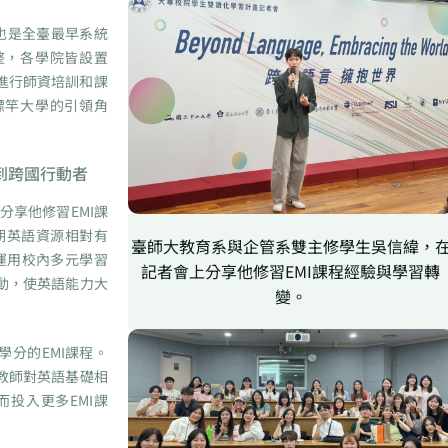
也是全臺最早系統
整，各學院皆設置
校進行師資培訓和課
標竿大學的引領角
到跨國行動者
享他修習EMI課
期英語資源相對有
臺師大教育系與企管系雙主修學生吳信緯，
運用校內多元學習
記者會上分享他修習EMI課程經驗與學習轉
動，使英語能力大
變。
分的EMI課程。
教師對英語基礎相
投入更多EMI課