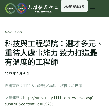
騎零王2.0
關於我們
永續行動
SDG8
,
SDG9
永續治理
科技與工程學院：選才多元、
永續資訊
重待人處事能力 致力打造最
校園綠生活
有溫度的工程師
English
2025 年 2 月 4 日
資料來源：1111人力銀行／編輯、核稿：胡世澤
文章連結：
https://university.1111.com.tw/news.asp?
sub=202&content_id=159265