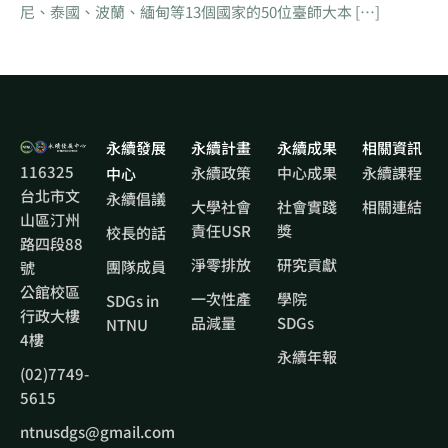
尼、泰國、波蘭、緬甸等13個國家的50位臺師大本 […]
永續發展
永續計畫
永續成果
相關資訊
116325
永續政策
中心成果
永續課程
中心
台北市文
永續倡議
大學社會
社會實踐
相關連結
山區汀州
責任USR
獎
校長的話
路四段88
淨零排放
研究貢獻
團隊成員
號
公館校區
一次性產
學院
SDGs in
行政大樓
品減量
SDGs
NTNU
4樓
永續年報
(02)7749-
5615
ntnusdgs@gmail.com