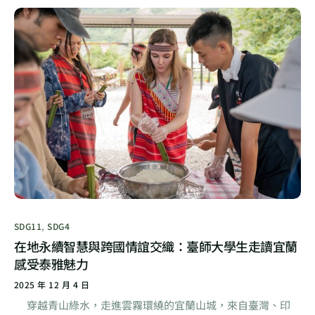
SDG11
,
SDG4
在地永續智慧與跨國情誼交織：臺師大學生走讀宜蘭
感受泰雅魅力
2025 年 12 月 4 日
穿越青山綠水，走進雲霧環繞的宜蘭山城，來自臺灣、印