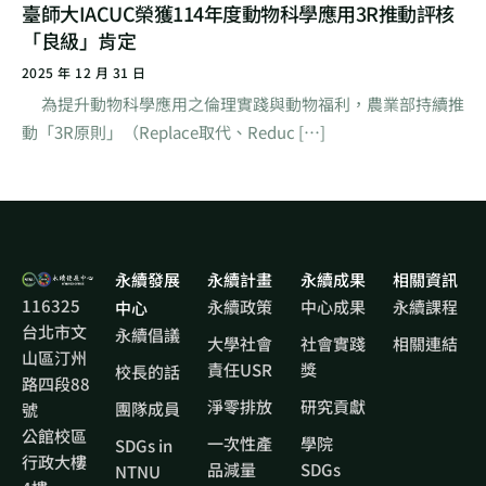
臺師大IACUC榮獲114年度動物科學應用3R推動評核
「良級」肯定
2025 年 12 月 31 日
為提升動物科學應用之倫理實踐與動物福利，農業部持續推
動「3R原則」（Replace取代、Reduc […]
永續發展
永續計畫
永續成果
相關資訊
116325
永續政策
中心成果
永續課程
中心
台北市文
永續倡議
大學社會
社會實踐
相關連結
山區汀州
責任USR
獎
校長的話
路四段88
淨零排放
研究貢獻
團隊成員
號
公館校區
一次性產
學院
SDGs in
行政大樓
品減量
SDGs
NTNU