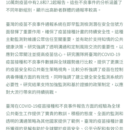
10萬劑疫苗中有2.8和7.2起報告。這些不良事件的分析涵蓋了
不同年齡組別，顯示出高齡者群體的通報率較高。
臺灣的疫苗不良事件通報系統在即早監測檢測潛在安全信號方
面發揮了重要作用，確保了疫苗接種計畫的持續安全性。這種
主動監測對維護公眾信任至關重要，並有助於支持知情的公共
健康決策。研究強調了透明溝通和定制風險交流的重要性，以
應對公眾關注並提高疫苗信心。研究團隊將臺灣的COVID-19
疫苗接種和不良事件數據與全球趨勢進行比較，提供了更廣泛
的疫苗安全和公共衛生策略視角。比較分析強調了疫苗在控制
病毒傳播方面的有效性，同時強調了建立健全安全監測系統的
必要性。研究結果支持加強監測和基於證據的政策制定，以應
對大流行帶來的持續挑戰。
臺灣在COVID-19疫苗接種和不良事件報告方面的經驗為全球
公共衛生工作提供了寶貴的教訓。積極的態度、全面的監測和
透明的溝通策略為其他國家提供了範例。臺灣的疫苗接種計畫
所獲得的見解有助於全球關於疫苗安全、公平分配和有效公共