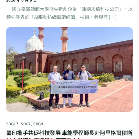
國立臺灣師範大學衍生新創企業「沛德永續科技公司」，以
領先業界的「AI驅動紡織循環經濟」技術，參與亞 […]
SDG17
,
SDG7
,
SDG9
臺印攜手共促科技發展 車能學程師長赴阿里格爾穆斯