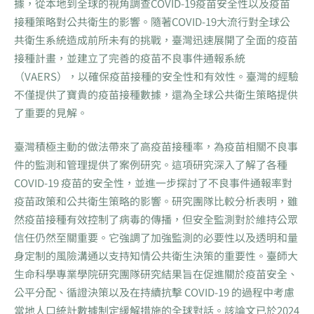
據，從本地到全球的視角調查COVID-19疫苗安全性以及疫苗
接種策略對公共衛生的影響。隨著COVID-19大流行對全球公
共衛生系統造成前所未有的挑戰，臺灣迅速展開了全面的疫苗
接種計畫，並建立了完善的疫苗不良事件通報系統
（VAERS），以確保疫苗接種的安全性和有效性。臺灣的經驗
不僅提供了寶貴的疫苗接種數據，還為全球公共衛生策略提供
了重要的見解。
臺灣積極主動的做法帶來了高疫苗接種率，為疫苗相關不良事
件的監測和管理提供了案例研究。這項研究深入了解了各種
COVID-19 疫苗的安全性，並進一步探討了不良事件通報率對
疫苗政策和公共衛生策略的影響。研究團隊比較分析表明，雖
然疫苗接種有效控制了病毒的傳播，但安全監測對於維持公眾
信任仍然至關重要。它強調了加強監測的必要性以及透明和量
身定制的風險溝通以支持知情公共衛生決策的重要性。臺師大
生命科學專業學院研究團隊研究結果旨在促進關於疫苗安全、
公平分配、循證決策以及在持續抗擊 COVID-19 的過程中考慮
當地人口統計數據制定緩解措施的全球對話。該論文已於2024