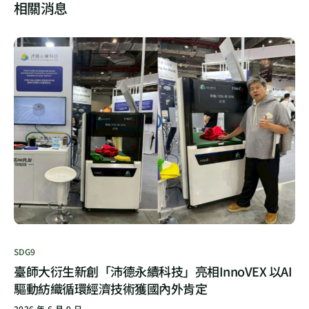
相關消息
SDG9
臺師大衍生新創「沛德永續科技」亮相InnoVEX 以AI
驅動紡織循環經濟技術獲國內外肯定
2026 年 6 月 9 日