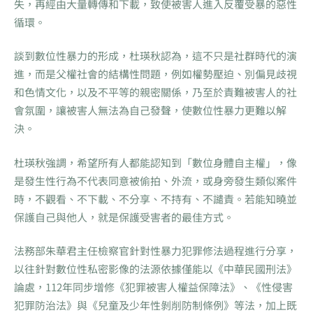
失，再經由大量轉傳和下載，致使被害人進入反覆受暴的惡性
循環。
談到數位性暴力的形成，杜瑛秋認為，這不只是社群時代的演
進，而是父權社會的結構性問題，例如權勢壓迫、別偏見歧視
和色情文化，以及不平等的親密關係，乃至於責難被害人的社
會氛圍，讓被害人無法為自己發聲，使數位性暴力更難以解
決。
杜瑛秋強調，希望所有人都能認知到「數位身體自主權」，像
是發生性行為不代表同意被偷拍、外流，或身旁發生類似案件
時，不觀看、不下載、不分享、不持有、不譴責。若能知曉並
保護自己與他人，就是保護受害者的最佳方式。
法務部朱華君主任檢察官針對性暴力犯罪修法過程進行分享，
以往針對數位性私密影像的法源依據僅能以《中華民國刑法》
論處，112年同步增修《犯罪被害人權益保障法》、《性侵害
犯罪防治法》與《兒童及少年性剝削防制條例》等法，加上既