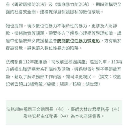
有《跟蹤騷擾防治法》及《家庭暴力防治法》，期盼建構更全
面的社會安全網，建構乾淨且保護隱私的數位環境。
她也提到，現今數位性暴力不限於性的暴力，更涉及人財詐
欺、情緒勒索等課題，需要多方了解像心理學等學理知識，講
座中也播放婦女救援基金會
防制數位性暴力微電影
，方有助於
提高警覺，避免落入數位性暴力的陷阱。
法務部自112年起推動「司改前進校園講座」巡迴列車，113再
升級推出職涯探索系列講座及活動，透過與青年學子零距離互
動，藉以了解法務部工作內容，讓司法更親民。（撰文：校園
記者公領113楊紫葳／編輯：張適／核稿：胡世澤）
法務部綜規司王文德司長（右）、臺師大林玫君學務長（左）
及林安邦主任秘書（中）為本次座談貴賓。