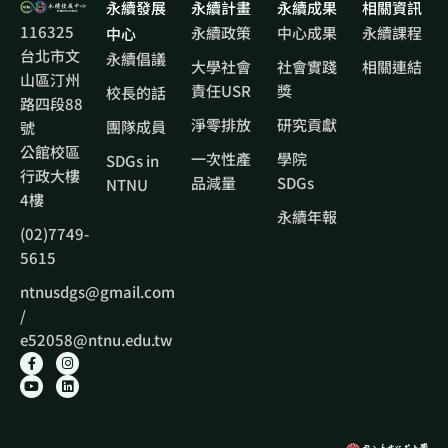
永續發展
永續計畫
永續成果
相關資訊
116325
永續政策
中心成果
永續課程
中心
台北市文
永續倡議
大學社會
社會實踐
相關連結
山區汀州
責任USR
獎
校長的話
路四段88
淨零排放
研究貢獻
團隊成員
號
公館校區
一次性產
學院
SDGs in
行政大樓
品減量
SDGs
NTNU
4樓
永續年報
(02)7749-
5615
ntnusdgs@gmail.com
/
e52058@ntnu.edu.tw