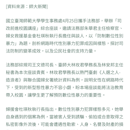
[資料來源：師大新聞]
國立臺灣師範大學學生事務處4月25日攜手法務部，舉辦「司
改前進校園講座」綜合座談，邀請法務部朱華君主任檢察官、
婦女救援基金會杜瑛秋執行長擔任與談人，以「防制數位性別
暴力」為題，剖析網路時代性別暴力犯罪成因與樣態，探討司
法防制的變革成效，以及公民社會的支持力量。
法務部綜規司王文德司長、臺師大林玫君學務長及林安邦主任
秘書為本次座談貴賓。林玫君學務長以熱門臺劇《人選之人-
造浪者》與聯合國婦女署統計資料為例，說明女性在網路時代
下，受到的新型態性暴力不容小覷，盼本場座談能將法治教育
帶入校園，讓學生更了解預防數位性暴力的重要性。
婦援會杜瑛秋執行長指出，數位性別暴力犯罪樣態多元，她舉
自身遇到的個案為例，當被害人受到誘騙、偷拍或合意取得之
私密影像外流後，可能會遭遇性勒索、人身、名譽及財產的損