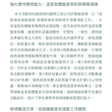
強化實作應用能力：溫室氣體盤查原則與實務演練
本次活動特別邀請環科顧問工程公司許惠敏經理，以「減
碳首部曲碳盤查-掌握排碳來源再逐步落實減碳工作」，分
享溫室氣體盤查實務與從業經驗。首先系統性說明溫室氣體
盤查架構，盤查原則涵蓋相關性、完整性、一致性、透明度
及準確性等五大原則，盤查流程包含的邊界界定、排放源鑑
別、排放量計算、報告撰寫與查驗程序等，講解盤查推動過
程中的挑戰與解決方式，也安排3項實務操作演練，引導學
員透過案例模擬實際盤查作業，第1項邊界界定：根據組織
性質與目標，模擬設定盤查範圍與方法。第2項排放源鑑
別：分析並分類範疇1至範疇5之排放源，包括能源使用、製
程活動與運輸等。第3項排放量計算：使用提供之活動數據
與GWP係數，運用排放係數法與質量平衡法計算CO₂e排放
量。實務操作演練進行時，學生展現高度參與與專注，從實
際理解溫室氣體盤查流程與應用後，透過理論與實作並重的
活動設計，提升了學生實際參與與推動碳管理的能力。
綠領職涯分享：從組織盤查到減碳工作趨勢