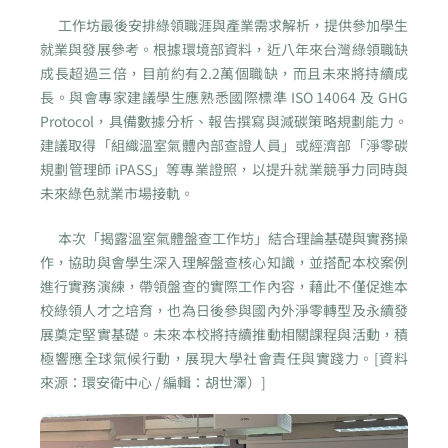
工作坊最後安排綠領職涯與產業需求解析，提供參加學生
就業與發展參考。根據環境部資料，近八年來台灣綠領職缺
成長超過三倍，目前約有2.2萬個職缺，而且未來將持續成
長。與會專家建議學生應熟悉國際標準 ISO 14064 及 GHG
Protocol，具備數據分析、報告撰寫與減碳策略規劃能力。
建議取得「組織溫室氣體內部查證人員」或經濟部「淨零碳
規劃管理師 iPASS」等專業證照，以提升就業競爭力同時與
未來綠色就業市場接軌。
本次「揭露溫室氣體盤查工作坊」結合理論基礎與實務操
作，協助與會學生深入理解盤查核心知識，並搭配本校案例
進行實務演練，帶領盤查的實際工作內容，藉此不僅促進本
校綠領人才之培育，也為日後參與國內外淨零轉型及永續發
展奠定堅實基礎。未來本校將持續推動相關課程與活動，積
極響應全球氣候行動，展現大學社會責任與實踐力。[資料
來源：環安衛中心 / 編輯：胡世澤）]