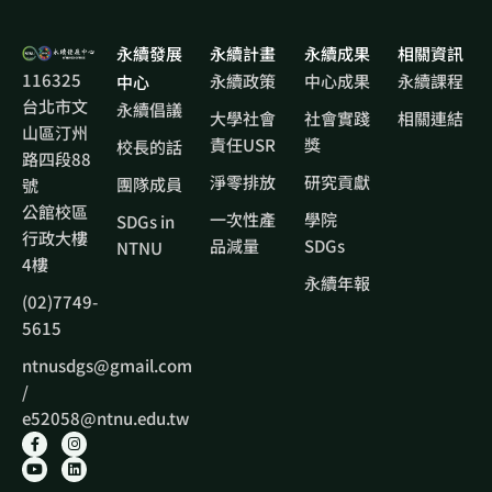
永續發展
永續計畫
永續成果
相關資訊
116325
永續政策
中心成果
永續課程
中心
台北市文
永續倡議
大學社會
社會實踐
相關連結
山區汀州
責任USR
獎
校長的話
路四段88
淨零排放
研究貢獻
團隊成員
號
公館校區
一次性產
學院
SDGs in
行政大樓
品減量
SDGs
NTNU
4樓
永續年報
(02)7749-
5615
ntnusdgs@gmail.com
/
e52058@ntnu.edu.tw