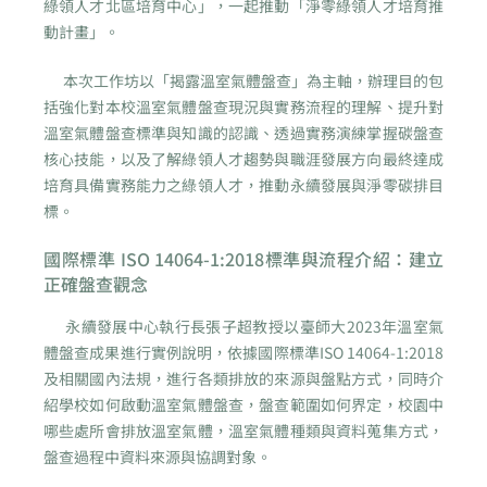
綠領人才北區培育中心」，一起推動「淨零綠領人才培育推
動計畫」。
本次工作坊以「揭露溫室氣體盤查」為主軸，辦理目的包
括強化對本校溫室氣體盤查現況與實務流程的理解、提升對
溫室氣體盤查標準與知識的認識、透過實務演練掌握碳盤查
核心技能，以及了解綠領人才趨勢與職涯發展方向最終達成
培育具備實務能力之綠領人才，推動永續發展與淨零碳排目
標。
國際標準 ISO 14064-1:2018標準與流程介紹：建立
正確盤查觀念
永續發展中心執行長張子超教授以臺師大2023年溫室氣
體盤查成果進行實例說明，依據國際標準ISO 14064-1:2018
及相關國內法規，進行各類排放的來源與盤點方式，同時介
紹學校如何啟動溫室氣體盤查，盤查範圍如何界定，校園中
哪些處所會排放溫室氣體，溫室氣體種類與資料蒐集方式，
盤查過程中資料來源與協調對象。