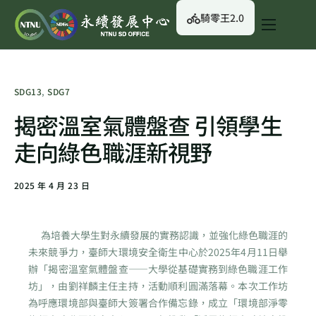
騎零王2.0
關於我們
永續行動
SDG13
,
SDG7
永續治理
揭密溫室氣體盤查 引領學生
永續資訊
走向綠色職涯新視野
校園綠生活
2025 年 4 月 23 日
English
為培養大學生對永續發展的實務認識，並強化綠色職涯的
未來競爭力，臺師大環境安全衛生中心於2025年4月11日舉
辦「揭密溫室氣體盤查——大學從基礎實務到綠色職涯工作
坊」，由劉祥麟主任主持，活動順利圓滿落幕。本次工作坊
為呼應環境部與臺師大簽署合作備忘錄，成立「環境部淨零