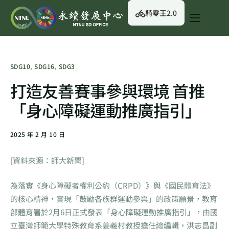
騎零王2.0
關於我們
永續行動
SDG10
,
SDG16
,
SDG3
永續治理
打造友善賽事參與環境 首推
永續資訊
「身心障礙運動推廣指引」
校園綠生活
2025 年 2 月 10 日
English
[資料來源：師大新聞]
為落實《身心障礙者權利公約（CRPD）》與《國民體育法》
的核心精神，實現「鼓勵各族群運動參與」的政策願景，教育
部體育署於2月6日正式發表「身心障礙運動推廣指引」，由國
立臺灣師範大學特殊教育系姜義村教授擔任總編輯，洪志昌副