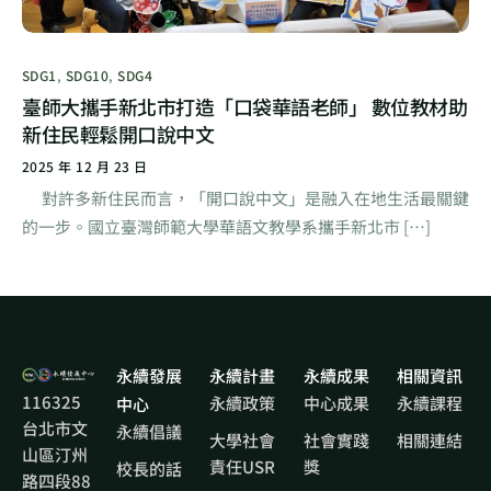
SDG1
,
SDG10
,
SDG4
臺師大攜手新北市打造「口袋華語老師」 數位教材助
新住民輕鬆開口說中文
2025 年 12 月 23 日
對許多新住民而言，「開口說中文」是融入在地生活最關鍵
的一步。國立臺灣師範大學華語文教學系攜手新北市 […]
永續發展
永續計畫
永續成果
相關資訊
116325
永續政策
中心成果
永續課程
中心
台北市文
永續倡議
大學社會
社會實踐
相關連結
山區汀州
責任USR
獎
校長的話
路四段88