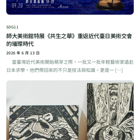
SDG11
師大美術館特展《共生之華》重返近代臺日美術交會
的璀璨時代
2026 年 6 月 13 日
當臺灣近代美術開始萌芽之際，一批又一批年輕藝術家遠赴
日本求學。他們帶回來的不只是技法與知識，更是一 […]