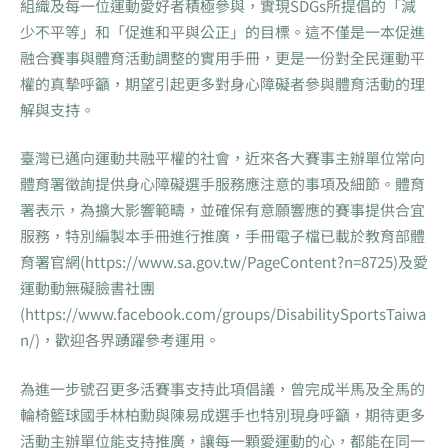
組織及每一位運動愛好者積極參與，實現SDGs所提倡的「減
少不平等」和「促進和平與公正」的目標。這不僅是一本促進
融合賽事與體育活動調整的實用手冊，更是一份對全民運動平
權的真摯呼籲，期望引起更多對身心障礙者參與體育活動的理
解與支持。
臺灣已邁向運動共融平權的社會，近來各大賽事主辦單位常向
體育署徵詢提供身心障礙選手服務應注意的事項及細節。體育
署表示，為擴大影響範疇，並確保有意願響應的賽事提供合宜
服務，特別編製本手冊進行推廣，手冊電子檔已載於教育部體
育署官網(https://www.sa.gov.tw/PageContent?n=8725)及愛
運動動無礙臉書社團
(https://www.facebook.com/groups/DisabilitySportsTaiwa
n/)，歡迎各界踴躍參考運用。
為進一步號召更多活賽事支持此項倡議，曾完成半馬及全馬的
輪椅籃球國手林柏勳與陳易成選手也特別現身呼籲，期待更多
活動主辦單位能支持推廣，讓每一顆愛運動的心，都能在同一