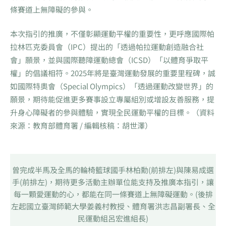
條賽道上無障礙的參與。
本次指引的推廣，不僅彰顯運動平權的重要性，更呼應國際帕
拉林匹克委員會（IPC）提出的「透過帕拉運動創造融合社
會」願景，並與國際聽障運動總會（ICSD）「以體育爭取平
權」的倡議相符。2025年將是臺灣運動發展的重要里程碑，誠
如國際特奧會（Special Olympics）「透過運動改變世界」的
願景，期待能促進更多賽事設立專屬組別或增設友善服務，提
升身心障礙者的參與體驗，實現全民運動平權的目標。（資料
來源：教育部體育署 / 編輯核稿：胡世澤）
曾完成半馬及全馬的輪椅籃球國手林柏勳(前排左)與陳易成選
手(前排左)，期待更多活動主辦單位能支持及推廣本指引，讓
每一顆愛運動的心，都能在同一條賽道上無障礙運動。(後排
左起國立臺灣師範大學姜義村教授、體育署洪志昌副署長、全
民運動組呂宏進組長)