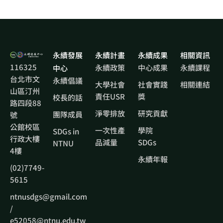
永續發展
永續計畫
永續成果
相關資訊
116325
永續政策
中心成果
永續課程
中心
台北市文
永續倡議
大學社會
社會實踐
相關連結
山區汀州
責任USR
獎
校長的話
路四段88
淨零排放
研究貢獻
團隊成員
號
公館校區
一次性產
學院
SDGs in
行政大樓
品減量
SDGs
NTNU
4樓
永續年報
(02)7749-
5615
ntnusdgs@gmail.com
/
e52058@ntnu.edu.tw