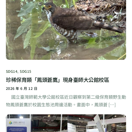
SDG14
,
SDG15
珍稀保育類「鳳頭蒼鷹」現身臺師大公館校區
2026 年 6 月 12 日
國立臺灣師範大學公館校區近日觀察到第二級保育類野生動
物鳳頭蒼鷹於校園生態池周邊活動。畫面中，鳳頭蒼 […]