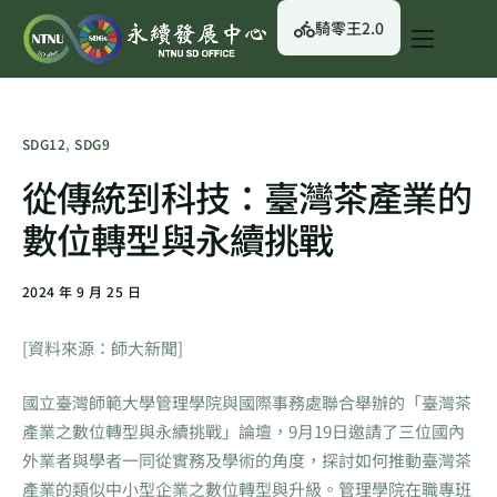
騎零王2.0
關於我們
永續行動
SDG12
,
SDG9
永續治理
從傳統到科技：臺灣茶產業的
永續資訊
數位轉型與永續挑戰
校園綠生活
2024 年 9 月 25 日
English
[資料來源：師大新聞]
國立臺灣師範大學管理學院與國際事務處聯合舉辦的「臺灣茶
產業之數位轉型與永續挑戰」論壇，9月19日邀請了三位國內
外業者與學者一同從實務及學術的角度，探討如何推動臺灣茶
產業的類似中小型企業之數位轉型與升級。管理學院在職專班