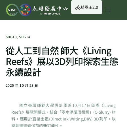
騎零王2.0
關於我們
永續行動
SDG13
,
SDG14
永續治理
從人工到自然 師大《Living
永續資訊
Reefs》展以3D列印探索生態
校園綠生活
永續設計
English
2025 年 10 月 23 日
國立臺灣師範大學設計學系10月17日舉辦《Living
Reefs》展覽開幕式，結合「零水泥循環漿體」(C-Slurry) 材
料，應用於直接出墨(Direct Ink Writing,DIW) 3D列印，以
開創珊珊礁保育的新可能性。