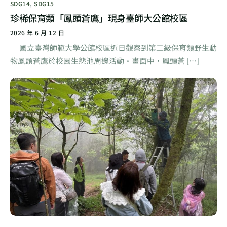
SDG14
,
SDG15
珍稀保育類「鳳頭蒼鷹」現身臺師大公館校區
2026 年 6 月 12 日
國立臺灣師範大學公館校區近日觀察到第二級保育類野生動
物鳳頭蒼鷹於校園生態池周邊活動。畫面中，鳳頭蒼 […]