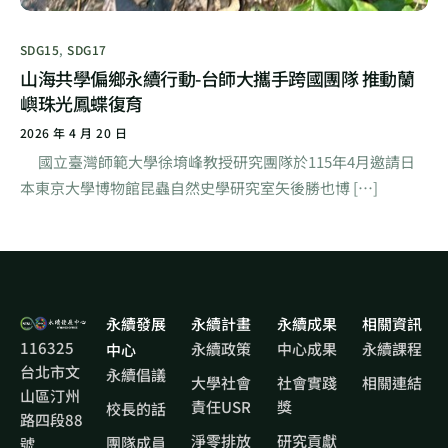
SDG15
,
SDG17
山海共學偏鄉永續行動-台師大攜手跨國團隊 推動蘭
嶼珠光鳳蝶復育
2026 年 4 月 20 日
國立臺灣師範大學徐堉峰教授研究團隊於115年4月邀請日
本東京大學博物館昆蟲自然史學研究室矢後勝也博 […]
永續發展
永續計畫
永續成果
相關資訊
116325
永續政策
中心成果
永續課程
中心
台北市文
永續倡議
大學社會
社會實踐
相關連結
山區汀州
責任USR
獎
校長的話
路四段88
淨零排放
研究貢獻
團隊成員
號