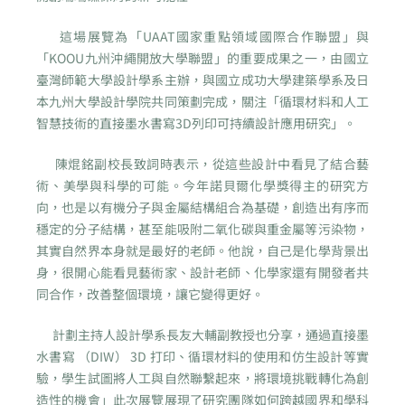
這場展覽為「UAAT國家重點領域國際合作聯盟」與
「KOOU九州沖繩開放大學聯盟」的重要成果之一，由國立
臺灣師範大學設計學系主辦，與國立成功大學建築學系及日
本九州大學設計學院共同策劃完成，關注「循環材料和人工
智慧技術的直接墨水書寫3D列印可持續設計應用研究」。
陳焜銘副校長致詞時表示，從這些設計中看見了結合藝
術、美學與科學的可能。今年諾貝爾化學獎得主的研究方
向，也是以有機分子與金屬結構組合為基礎，創造出有序而
穩定的分子結構，甚至能吸附二氧化碳與重金屬等污染物，
其實自然界本身就是最好的老師。他說，自己是化學背景出
身，很開心能看見藝術家、設計老師、化學家還有開發者共
同合作，改善整個環境，讓它變得更好。
計劃主持人設計學系長友大輔副教授也分享，通過直接墨
水書寫 （DIW） 3D 打印、循環材料的使用和仿生設計等實
驗，學生試圖將人工與自然聯繫起來，將環境挑戰轉化為創
造性的機會」此次展覽展現了研究團隊如何跨越國界和學科