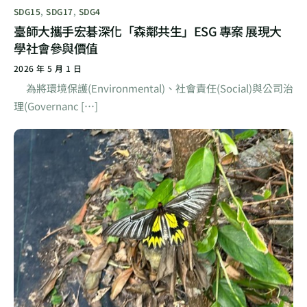
SDG15
,
SDG17
,
SDG4
臺師大攜手宏碁深化「森鄰共生」ESG 專案 展現大
學社會參與價值
2026 年 5 月 1 日
為將環境保護(Environmental)、社會責任(Social)與公司治
理(Governanc […]