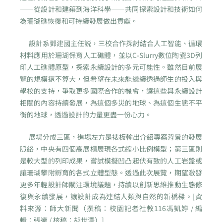
——從設計和建築到海洋科學——共同探索設計和技術如何
為珊瑚礁恢復和可持續發展做出貢獻。
設計系鄧建國主任説，三校合作探討結合人工智能、循環
材料應用於珊瑚保育人工礁體，並以C-Slurry數位陶瓷3D列
印人工礁體原型，探索永續設計的多元可能性。雖然目前展
覽的規模還不算大，但希望在未來能繼續透過師生的投入與
學校的支持，爭取更多國際合作的機會，讓這些與永續設計
相關的內容持續發展，為這個多災的地球、為這個生態不平
衡的地球，透過設計的力量更盡一份心力。
展場分成三區，進場左方是裱板輸出介紹專案背景的發展
脈絡，中央有四個高展櫃展現各式縮小比例模型；第三區則
是較大型的列印成果，嘗試模擬凹凸起伏有致的人工岩盤或
讓珊瑚攀附孵育的各式立體型態。透過此次展覽，期望激發
更多年輕設計師關注環境議題，持續以創新思維推動生態修
復與永續發展，讓設計成為連結人類與自然的新橋樑。[資
料來源：師大新聞（撰稿：校園記者社教116馮凱婷 / 編
輯：張適 / 核稿：胡世澤）]