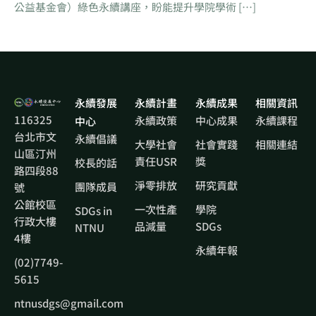
公益基金會）綠色永續講座，盼能提升學院學術 […]
永續發展
永續計畫
永續成果
相關資訊
116325
永續政策
中心成果
永續課程
中心
台北市文
永續倡議
大學社會
社會實踐
相關連結
山區汀州
責任USR
獎
校長的話
路四段88
淨零排放
研究貢獻
團隊成員
號
公館校區
一次性產
學院
SDGs in
行政大樓
品減量
SDGs
NTNU
4樓
永續年報
(02)7749-
5615
ntnusdgs@gmail.com