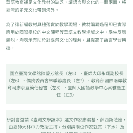
華語教育補足文化教材的缺乏，讓語言與文化的一體兩面，將
臺灣的多元文化帶到海外。
為了讓新編教材具體落實於教學現場，教材編纂過程即已實際
應用於國際學校的中文課程等華語文教學場域之中，學生反應
熱烈，均表示有助於對臺灣文化的理解，且提高了語言學習興
趣。
國立臺灣文學館陳瑩芳館長（左5）、臺師大印永翔副校長
（左6）、僑務委員會林季蓉處長（左7）、教育部國際兩岸教
育司廖苡亘簡任秘書（左8）、臺師大國語教學中心蔡雅薰主
任（左9）
研討會邀請《臺灣文學讀本》選文作家廖鴻基、薛西斯蒞臨，
由臺師大林巾力教授主持，分別請兩位作家就其〈下水〉及