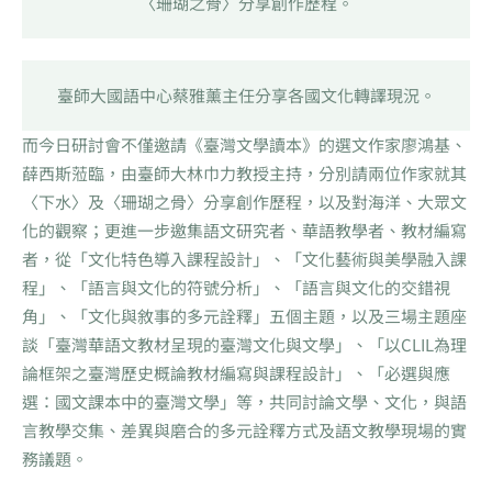
〈珊瑚之骨〉分享創作歷程。
臺師大國語中心蔡雅薰主任分享各國文化轉譯現況。
而今日研討會不僅邀請《臺灣文學讀本》的選文作家廖鴻基、
薛西斯蒞臨，由臺師大林巾力教授主持，分別請兩位作家就其
〈下水〉及〈珊瑚之骨〉分享創作歷程，以及對海洋、大眾文
化的觀察；更進一步邀集語文研究者、華語教學者、教材編寫
者，從「文化特色導入課程設計」、「文化藝術與美學融入課
程」、「語言與文化的符號分析」、「語言與文化的交錯視
角」、「文化與敘事的多元詮釋」五個主題，以及三場主題座
談「臺灣華語文教材呈現的臺灣文化與文學」、「以CLIL為理
論框架之臺灣歷史概論教材編寫與課程設計」、「必選與應
選：國文課本中的臺灣文學」等，共同討論文學、文化，與語
言教學交集、差異與磨合的多元詮釋方式及語文教學現場的實
務議題。