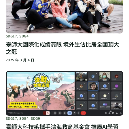
SDG17
,
SDG4
臺師大國際化成績亮眼 境外生佔比居全國頂大
之冠
2025 年 3 月 4 日
SDG17
,
SDG4
,
SDG9
臺師大科技系攜手鴻海教育基金會 推廣AI學習