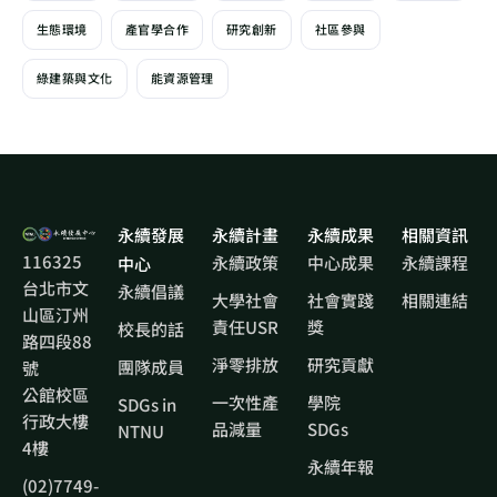
生態環境
產官學合作
研究創新
社區參與
綠建築與文化
能資源管理
永續發展
永續計畫
永續成果
相關資訊
116325
永續政策
中心成果
永續課程
中心
台北市文
永續倡議
大學社會
社會實踐
相關連結
山區汀州
責任USR
獎
校長的話
路四段88
淨零排放
研究貢獻
團隊成員
號
公館校區
一次性產
學院
SDGs in
行政大樓
品減量
SDGs
NTNU
4樓
永續年報
(02)7749-