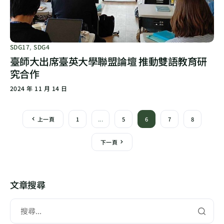
SDG17
,
SDG4
臺師大出席臺英大學聯盟論壇 推動雙語教育研
究合作
2024 年 11 月 14 日
上一頁
1
...
5
6
7
8
下一頁
文章搜尋