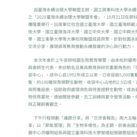
由臺灣永續治理大學聯盟主辦、國立屏東科技大學永續
之「2025臺灣永續治理大學聯盟年會」，10月31日在屏
樓隆重舉行。出席單位包含國立臺灣大學、國立臺灣師範
技大學、國立臺灣海洋大學、國立中央大學、國立中興大
學、國立東華大學等大專校院聯盟成員齊聚，針對校園永
交流分享，展現高等教育推動永續發展的決心與行動力。
本次年會於上午安排校園生態教育導覽，由本校的優秀
與會師生代表，參訪馳名且兼具教育與研究重要角色的「
容中心」。該中心自1992年成立以來，已收容逾5,000
隻、約100種保育類野生動物，收容中心占地約2.5公頃
與照養設施，協助政府處理瀕危與待查證野生動物，成為
物保育基地，透過開放參觀、志工訓練與夏令營等活動，
與正確飼養觀念。
下午行程規劃「議題分享」與「交流會報告」兩大主軸
享」以「節能管理」與「生物多樣性」為主題，前者由國
展中心洪耀明組長與國立臺灣科技大學營繕組張韻慈組長