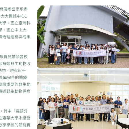
發展辦公室承辦
科大大數據中心1
大學、國立臺灣科
學、國立中山大
續治理經驗與成果
導覽員帶領各校
保育類野生動物收
隻動物，現有近千
，具備完善的醫療
臺灣重要的野生動
傳遞野生動物保育
，其中「議題分
立東華大學永續發
分享學校的節能實