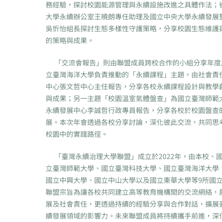
務經驗，探討校園能源管理與永續設施改進之具體作法；
大學永續辦公室王曉朗專任助理及國立中央大學永續發展
吳忻怡組長探討生態多樣性守護策略，分享校園生態維護
的策略與成果。
「交流會報告」則由聯盟成員跨校合作的小組分享年度
立臺灣海洋大學負責推動的「永續課程」主題，由社會責
中心張文哲中心主任報告，分享各校永續課程設計與教學
與成果；另一主題「校園溫室氣體盤查」為國立臺灣師範
永續發展中心李誠哲行政專員報告，分享各校於校園盤查
展。本次年會透過各校分享討論，深化彼此交流，共同思
校園中的實踐路徑。
「臺灣永續治理大學聯盟」成立於2022年，由本校、
立臺灣師範大學、國立臺灣科技大學、國立臺灣海洋大學
國立中興大學、國立中山大學以及國立東華大學等9所國
聯盟宗旨為讓各校共同建立高等教育機構間的交流網絡，
展及社會責任，更透過持續的經驗分享與合作對話，擴展
續發展領域的影響力。未來聯盟成員將持續攜手前進，深