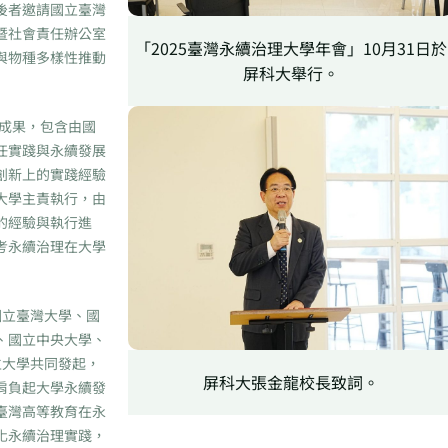
後者邀請國立臺灣
暨社會責任辦公室
「2025臺灣永續治理大學年會」10月31日於
與物種多樣性推動
屏科大舉行。
成果，包含由國
任實踐與永續發展
創新上的實踐經驗
大學主責執行，由
的經驗與執行進
考永續治理在大學
國立臺灣大學、國
、國立中央大學、
立大學共同發起，
屏科大張金龍校長致詞。
肩負起大學永續發
臺灣高等教育在永
化永續治理實踐，