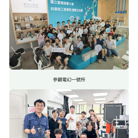
參觀電幻一號所