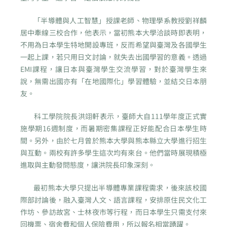
「半導體與人工智慧」授課老師、物理學系教授劉祥麟
居中牽線三校合作，他表示，當初熊本大學洽談時即表明，
不用為日本學生特地開設專班，反而希望與臺灣及各國學生
一起上課，若只用日文討論，就失去出國學習的意義。透過
EMI課程，讓日本與臺灣學生交流學習，對於臺灣學生來
說，無需出國亦有「在地國際化」學習體驗，並結交日本朋
友。
科工學院院長洪翊軒表示，臺師大自111學年度正式實
施學期16週制度，而暑期密集課程正好能配合日本學生時
間。另外，由於七月曾於熊本大學與熊本縣立大學進行招生
與互動。兩校有許多學生這次均有來台。他們當時展現積極
進取與主動發問態度，讓洪院長印象深刻。
最初熊本大學只提出半導體專業課程需求，後來該校國
際部討論後，融入臺灣人文、語言課程，安排原住民文化工
作坊、參訪故宮、士林夜市等行程，而日本學生只需支付來
回機票、宿舍費和個人保險費用，所以報名相當踴躍。