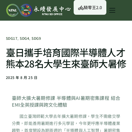
騎零王2.0
關於我們
永續行動
SDG17
,
SDG4
,
SDG9
永續治理
臺日攜手培育國際半導體人才
永續資訊
熊本28名大學生來臺師大暑修
校園綠生活
2025 年 8 月 25 日
English
臺師大擴大暑期修課
半導體與AI暑期密集課程 結合
EMI全英授課與跨文化體驗
國立臺灣師範大學去年擴大暑期修課，學生不需繳交學
分費，即能善用暑期進行多元學習，今年更呼應半導體產業
趨勢，首度開設為期兩週的「半導體與人工智慧」暑期密集