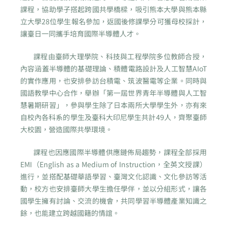
課程，協助學子搭起跨國共學橋樑，吸引熊本大學與熊本縣
立大學28位學生報名參加，返國後修課學分可獲母校採計，
讓臺日一同攜手培育國際半導體人才。
課程由臺師大理學院、科技與工程學院多位教師合授，
內容涵蓋半導體的基礎理論、積體電路設計及人工智慧AIoT
的實作應用，也安排參訪台積電、筑波醫電等企業。同時與
國語教學中心合作，舉辦「第一屆世界青年半導體與人工智
慧暑期研習」，參與學生除了日本兩所大學學生外，亦有來
自校內各科系的學生及臺科大印尼學生共計49人，齊聚臺師
大校園，營造國際共學環境。
課程也因應國際半導體供應鏈佈局趨勢，課程全部採用
EMI（English as a Medium of Instruction，全英文授課）
進行，並搭配基礎華語學習、臺灣文化認識、文化參訪等活
動，校方也安排臺師大學生擔任學伴，並以分組形式，讓各
國學生擁有討論、交流的機會，共同學習半導體產業知識之
餘，也能建立跨越國籍的情誼。