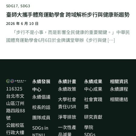
SDG17
,
SDG3
臺師大攜手體育運動學會 跨域解析步行與健康新趨勢
2026 年 6 月 10 日
「步行不是小事，而是影響全民健康的重要關鍵。」中華民
國體育運動學會6月6日於金牌講堂舉辦《步行與健 […]
永續發展
永續計畫
永續成果
相關資訊
116325
永續政策
中心成果
永續課程
中心
台北市文
永續倡議
大學社會
社會實踐
相關連結
山區汀州
責任USR
獎
校長的話
路四段88
淨零排放
研究貢獻
團隊成員
號
公館校區
一次性產
學院
SDGs in
行政大樓
品減量
SDGs
NTNU