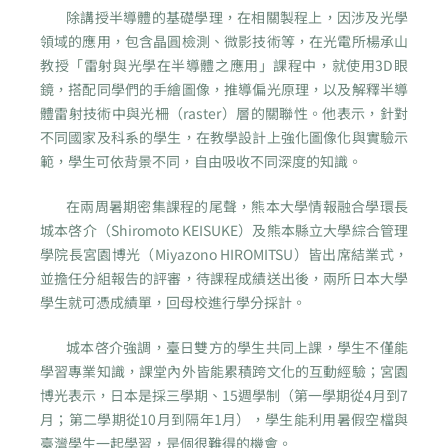
除講授半導體的基礎學理，在相關製程上，因涉及光學
領域的應用，包含晶圓檢測、微影技術等，在光電所楊承山
教授「雷射與光學在半導體之應用」課程中，就使用3D眼
鏡，搭配同學們的手繪圖像，推導偏光原理，以及解釋半導
體雷射技術中與光柵（raster）層的關聯性。他表示，針對
不同國家及科系的學生，在教學設計上強化圖像化與實驗示
範，學生可依背景不同，自由吸收不同深度的知識。
在兩周暑期密集課程的尾聲，熊本大學情報融合學環長
城本啓介（Shiromoto KEISUKE）及熊本縣立大學綜合管理
學院長宮園博光（Miyazono HIROMITSU）皆出席結業式，
並擔任分組報告的評審，待課程成績送出後，兩所日本大學
學生就可憑成績單，回母校進行學分採計。
城本啓介強調，臺日雙方的學生共同上課，學生不僅能
學習專業知識，課堂內外皆能累積跨文化的互動經驗；宮園
博光表示，日本是採三學期、15週學制（第一學期從4月到7
月；第二學期從10月到隔年1月），學生能利用暑假空檔與
臺灣學生一起學習，是個很難得的機會。