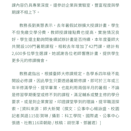
課內容仍具專業深度，還參訪企業與實驗室，豐富程度與學
期課不相上下。
教務長劉美慧表示，去年暑假試辦擴大授課計畫，學生
不但免繳交學分費，教師授課鐘點費也提高，實施情況良
好，學生還主動詢問後續試辦計畫是否持續，本年度臺師大
共開設109門暑期課程，相較去年增加了42門課，總計有
2,600多位學生選課，她感謝各位老師響應計畫，提供學生
更多元的修課機會。
教務處指出，根據臺師大修課規定，各學系四年級不能
開設必修課，因此學生只要透過暑期修課，即可於三年或三
年半修滿學分、提早畢業，也能利用兩個半月的暑假，不論
是修習學期衝堂或修不到的課程，滿足輔系或雙主修的學分
要求，或是到企業實習，印證課堂學到的理論，提早職涯探
索。[資料來源：師大新聞（撰文：公事中心楊詠盛、校園
記者英語115彭賀琳 / 攝影：科工學院、國際處、公事中心
張適、社教116梁朝勛 / 核稿：胡世澤、鄧麗君）]