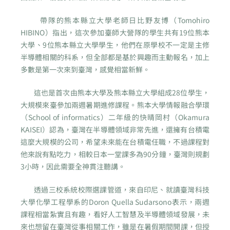
帶隊的熊本縣立大學老師日比野友博（Tomohiro
HIBINO）指出，這次參加臺師大營隊的學生共有19位熊本
大學、9位熊本縣立大學學生，他們在原學校不一定是主修
半導體相關的科系，但全部都是基於興趣而主動報名，加上
多數是第一次來到臺灣，感覺相當新鮮。
這也是首次由熊本大學及熊本縣立大學組成28位學生，
大規模來臺參加兩週暑期進修課程。熊本大學情報融合學環
（School of informatics）二年級的快晴岡村（Okamura
KAISEI）認為，臺灣在半導體領域非常先進，還擁有台積電
這麼大規模的公司，希望未來能在台積電任職，不過課程對
他來說有點吃力，相較日本一堂課多為90分鐘，臺灣則規劃
3小時，因此需要全神貫注聽講。
透過三校系統校際選課管道，來自印尼、就讀臺灣科技
大學化學工程學系的Doron Quella Sudarsono表示，兩週
課程相當紮實且有趣，看好人工智慧及半導體領域發展，未
來也想留在臺灣從事相關工作，雖是在暑假期間開課，但授