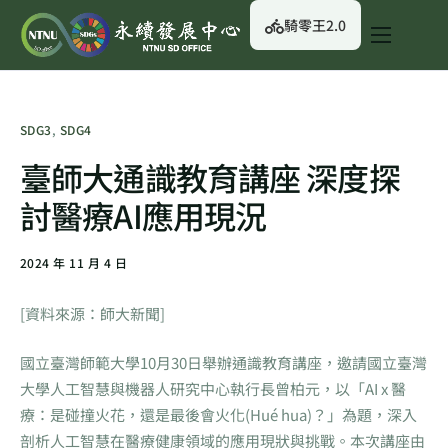
騎零王2.0
關於我們
永續行動
SDG3
,
SDG4
永續治理
臺師大通識教育講座 深度探
永續資訊
討醫療AI應用現況
校園綠生活
2024 年 11 月 4 日
English
[資料來源：師大新聞]
國立臺灣師範大學10月30日舉辦通識教育講座，邀請國立臺灣
大學人工智慧與機器人研究中心執行長曾柏元，以「AI x 醫
療：是碰撞火花，還是最後會火化(Hué hua)？」為題，深入
剖析人工智慧在醫療健康領域的應用現狀與挑戰。本次講座由