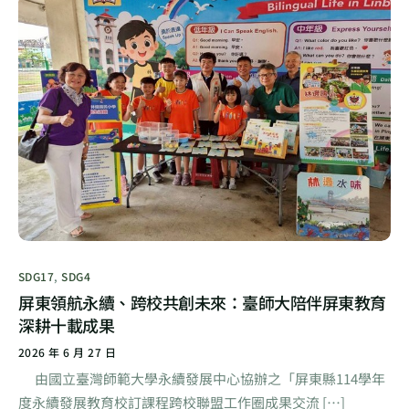
SDG17
,
SDG4
屏東領航永續、跨校共創未來：臺師大陪伴屏東教育
深耕十載成果
2026 年 6 月 27 日
由國立臺灣師範大學永續發展中心協辦之「屏東縣114學年
度永續發展教育校訂課程跨校聯盟工作圈成果交流 […]