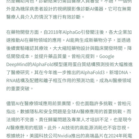
然是輔助角色，診斷結果仍需由醫療人員審查。不過，一個例
外是為糖尿病患者設計的視網膜影像診斷AI儀器，它可在無需
醫療人員介入的情況下進行有效診斷。
在藥物開發方面，自2018年AlphaGo引發關注後，各大企業加
速推動AI在藥物領域的應用。AI能夠生成新藥物分子，並透過
後續實驗確認其療效，大大縮短藥物設計與臨床開發時間，降
低開發成本，並提升藥品質量。曾柏元提到，Google
DeepMind的AlphaFold模型運用蛋白質結構預測技術大幅推進
了醫療研究，其在今年進一步推出的AlphaFold3，新增DNA、
RNA結構及配體和離子相互作用的預測功能，成為AI醫療領域
的重要突破。
儘管AI在醫療領域應用前景廣闊，但也面臨許多挑戰。曾柏元
指出，數據隱私和安全問題是全球AI醫療應用的首要挑戰。而
法規的不完善、責任歸屬問題及專業人才培訓不足，也是現今
AI醫療應用的瓶頸。此外，AI技術的高能源消耗也不容忽視。
根據統計，美國科技公司Nvidia推出的高端晶片在2024年耗電