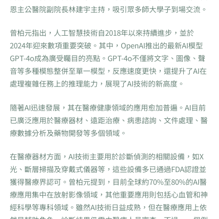
恩主公醫院副院長林建宇主持，吸引眾多師大學子到場交流。
曾柏元指出，人工智慧技術自2018年以來持續進步，並於
2024年迎來數項重要突破。其中，OpenAI推出的最新AI模型
GPT-4o成為廣受矚目的亮點。GPT-4o不僅將文字、圖像、聲
音等多種模態整併至單一模型，反應速度更快，還提升了AI在
處理複雜任務上的推理能力，展現了AI技術的新高度。
隨著AI迅速發展，其在醫療健康領域的應用愈加普遍。AI目前
已廣泛應用於醫療器材、遠距治療、病患諮詢、文件處理、醫
療數據分析及藥物開發等多個領域。
在醫療器材方面，AI技術主要用於診斷偵測的相關設備，如X
光、斷層掃描及穿戴式儀器等，這些設備多已通過FDA認證並
獲得醫療界認可。曾柏元提到，目前全球約70%至80%的AI醫
療應用集中在放射影像領域，其他重要應用則包括心血管和神
經科學等專科領域。雖然AI技術日益成熟，但在醫療應用上依