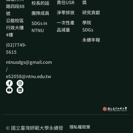
責任USR
獎
校長的話
路四段88
淨零排放
研究貢獻
團隊成員
號
公館校區
一次性產
學院
SDGs in
行政大樓
品減量
SDGs
NTNU
4樓
永續年報
(02)7749-
5615
ntnusdgs@gmail.com
/
e52058@ntnu.edu.tw
隱私權政策
© 國立臺灣師範大學永續發