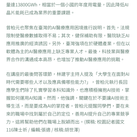
量達13800GWh，相當於一個小國的年度用電量，因此降低AI
晶片能耗已成為業界的重要課題。
曾柏元也聚焦在臺灣的AI醫療應用困境進行說明。首先，法規
限制使醫療數據取得不易；其次，健保補助有限，醫院缺乏AI
應用推廣的經濟誘因。另外，臺灣強項在於硬體產業，但在以
軟體為主的AI醫療應用上缺乏專業人才。最後，科技業與醫療
界合作的溝通成本高昂，也增加了推動AI醫療應用的挑戰。
在講座的最後問答環節，林建宇主持人提及「大學生在面對AI
時代需要哪些人才以及應具備哪些能力?」，曾柏元執行長回
應學生們除了扎實學習本科知識外，也應積極擁抱AI技術，掌
握如何運用AI知識。然而，他強調，關鍵在於不要讓AI技術主
導生活，而是要成為AI的掌控者。曾柏元提醒同學們，要在未
來的職場中找到屬於自己的定位，善用AI提升自己的專業競爭
力，這將幫助他們在職場上脫穎而出。(撰稿: 校園記者國文
116陳士祈 / 編輯:張適 / 核稿:胡世澤)