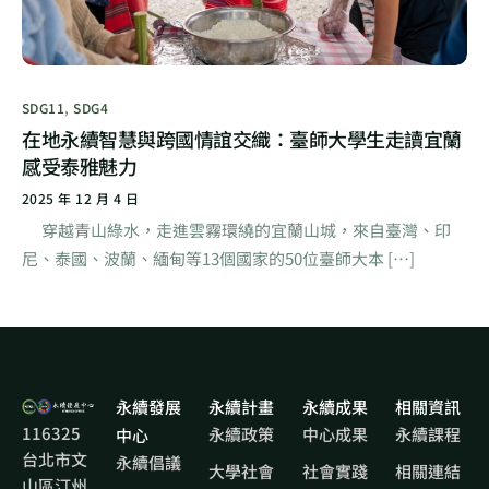
SDG11
,
SDG4
在地永續智慧與跨國情誼交織：臺師大學生走讀宜蘭
感受泰雅魅力
2025 年 12 月 4 日
穿越青山綠水，走進雲霧環繞的宜蘭山城，來自臺灣、印
尼、泰國、波蘭、緬甸等13個國家的50位臺師大本 […]
永續發展
永續計畫
永續成果
相關資訊
116325
永續政策
中心成果
永續課程
中心
台北市文
永續倡議
大學社會
社會實踐
相關連結
山區汀州