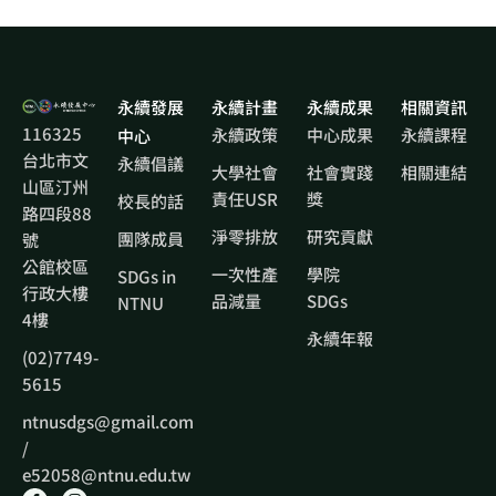
永續發展
永續計畫
永續成果
相關資訊
116325
永續政策
中心成果
永續課程
中心
台北市文
永續倡議
大學社會
社會實踐
相關連結
山區汀州
責任USR
獎
校長的話
路四段88
淨零排放
研究貢獻
團隊成員
號
公館校區
一次性產
學院
SDGs in
行政大樓
品減量
SDGs
NTNU
4樓
永續年報
(02)7749-
5615
ntnusdgs@gmail.com
/
e52058@ntnu.edu.tw