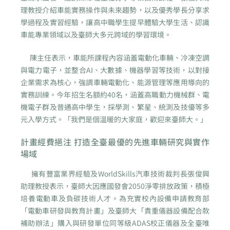
理教授介紹車能實務操作與未來趨勢，以及優秀學長分享求
學過程及實習經驗，讓高中職學生提早體驗大學生活、認識
車能專業領域以及臺師大多元跨域的學習環境。
陳主任表示，車能所課程內容涵蓋電動化車輛、冷凍空調
與電力電子，並整合AI、大數據、機器學習等技術，以對接
企業需求為核心，強調車輛電動化、能源管理等應用導向的
實務訓練。今年招生名額約40名，涵蓋高職動力機械群、電
機電子群及普通高中學生，採學測、繁星、統測及技優等多
元入學方式。「我們是個溫暖的大家庭，歡迎來臺師大。」
計畫經費挹注 打造全臺最優的先進車輛研究與實作
場域
擁有豐富業界經驗及WorldSkills汽車技術裁判長張俊興
助理教授表示，臺師大因應國發會2050淨零排放政策，積極
培養電動車及負碳技術人才。為充實校內設備申請教育部
「電動車研發與教育計畫」及臺師大「貴重儀器設備配合款
補助辦法」購入與研發單位同等級ADAS校正儀器及全臺唯