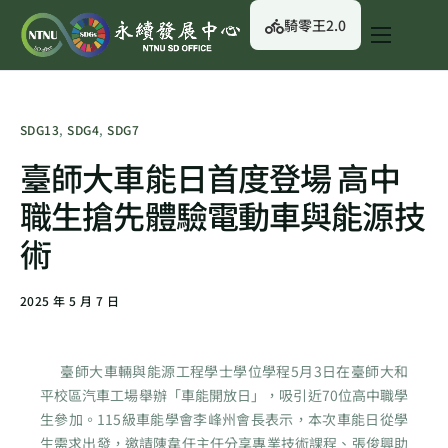
騎零王2.0
關於我們
永續行動
SDG13
,
SDG4
,
SDG7
永續治理
臺師大車能日首度登場 高中
永續資訊
職生搶先體驗電動車與能源技
校園綠生活
術
English
2025 年 5 月 7 日
臺師大車輛與能源工程學士學位學程5月3日在臺師大和
平校區汽車工場舉辦「車能開放日」，吸引近70位高中職學
生參加。115級車能學會李峰州會長表示，本次車能日從學
生需求出發，邀請陳韋任主任分享專業技術課程、張俊興助