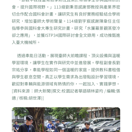
會，提升國際視野。」113級劉秉恩感謝鄧教授與產業界密
切合作配合國科會計畫，讓研究生有良好實務經驗結合學術
研究，增加臺師大學術聲量。114級劉宇宸感謝陳韋任主任
指導參與國科會大專生研究計畫，研究「水簾幕景觀蒸發冷
卻之應用」，並獲ISTP34國際研討會全文錄用，成功推甄進
入臺大機械所。
透過車能日活動，展現臺師大前瞻課程、頂尖設備與溫暖
學習環境，讓學生在實作與研究中並進發展。學程副會長劉
宗祐分享，車能學程如同一個溫暖的家庭，提供教科書租借
與學生歇息空間，真正以學生需求為出發點設計學習環境，
歡迎對車輛與能源領域有熱情的你，一起加入、實踐夢想。
[資料來源：師大新聞(撰文:校園記者華語碩林姿均 / 編輯:張
適 / 核稿:胡世澤)]