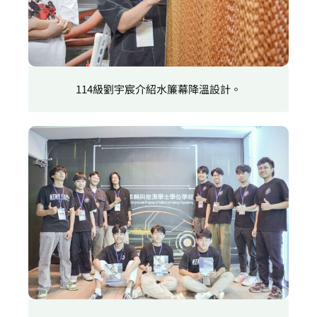
114級劉宇宸介紹水簾幕降溫設計。