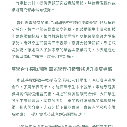
一汽車動力計，提供專題研究或實驗數據，無論實際操作或
學術研究都非常有優勢。
曾代表臺灣參加第47屆國際汽車技術技能競賽116級吳宸
安補充，校內老師有豐富國際經驗，能鼓勵學生出國參加技
能競賽累積經驗，校內就有相關場域可以練習是臺師大學生
優勢。南港高工郭蘋儀同學表示，臺師大設備新穎，學長親
切解說，讓她深入了解未來的學習與就業方向，今天還體驗
了微型電動二輪車，感覺相當新鮮。
產學合作接軌國際 車能學程打造實務與升學雙通路
車能學程鄧敦平教授為全球前2%科學家，深知唯有產學
合作，了解業界需求，才能保障學生未來就業。車能學程實
驗與實作設備建置完善，與近30間實習廠商合作，大四學生
可全年帶薪實習，享有勞健保。畢業後可選擇就業或繼續升
學。劉彥興分享，大四赴松下電器實習，實習期間參與空調
系統設計，提升實務技能與解決問題能力。
「鄧敦平教授富有教學熱忱且樂於帶領學生參與國際研討