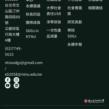
台北市文
永續倡議
大學社會
社會實踐
相關連結
山區汀州
責任USR
獎
校長的話
路四段88
淨零排放
研究貢獻
團隊成員
號
公館校區
一次性產
學院
SDGs in
行政大樓
品減量
SDGs
NTNU
4樓
永續年報
(02)7749-
5615
ntnusdgs@gmail.com
/
e52058@ntnu.edu.tw