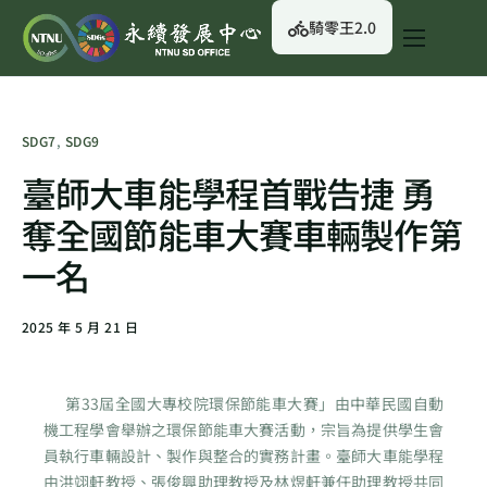
騎零王2.0
關於我們
永續行動
SDG7
,
SDG9
永續治理
臺師大車能學程首戰告捷 勇
永續資訊
奪全國節能車大賽車輛製作第
校園綠生活
一名
English
2025 年 5 月 21 日
第33屆全國大專校院環保節能車大賽」由中華民國自動
機工程學會舉辦之環保節能車大賽活動，宗旨為提供學生會
員執行車輛設計、製作與整合的實務計畫。臺師大車能學程
由洪翊軒教授、張俊興助理教授及林煜軒兼任助理教授共同