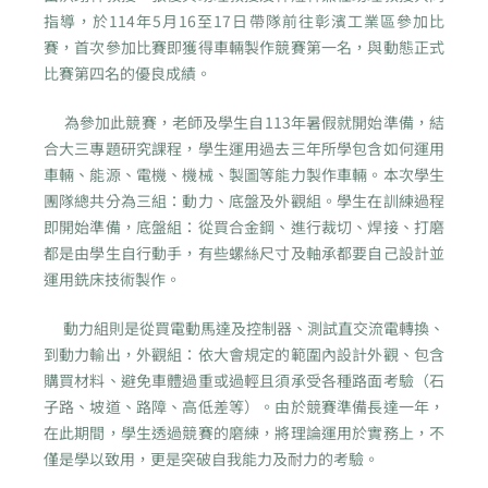
指導，於114年5月16至17日帶隊前往彰濱工業區參加比
賽，首次參加比賽即獲得車輛製作競賽第一名，與動態正式
比賽第四名的優良成績。
為參加此競賽，老師及學生自113年暑假就開始準備，結
合大三專題研究課程，學生運用過去三年所學包含如何運用
車輛、能源、電機、機械、製圖等能力製作車輛。本次學生
團隊總共分為三組：動力、底盤及外觀組。學生在訓練過程
即開始準備，底盤組：從買合金鋼、進行裁切、焊接、打磨
都是由學生自行動手，有些螺絲尺寸及軸承都要自己設計並
運用銑床技術製作。
動力組則是從買電動馬達及控制器、測試直交流電轉換、
到動力輸出，外觀組：依大會規定的範圍內設計外觀、包含
購買材料、避免車體過重或過輕且須承受各種路面考驗（石
子路、坡道、路障、高低差等）。由於競賽準備長達一年，
在此期間，學生透過競賽的磨練，將理論運用於實務上，不
僅是學以致用，更是突破自我能力及耐力的考驗。