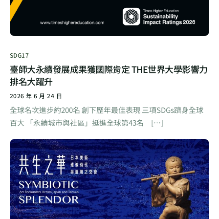
SDG17
臺師大永續發展成果獲國際肯定 THE世界大學影響力
排名大躍升
2026 年 6 月 24 日
全球名次進步約200名 創下歷年最佳表現 三項SDGs躋身全球
百大 「永續城市與社區」挺進全球第43名 […]