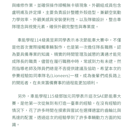
與維修作業，並確保操作順暢無卡頓現象。外觀組成員包含
盧明甫及許定燁，主要負責設計整體外殼造型，兼顧空氣動
力學效率、外觀美感與安裝便利性，以及隊徽設計，整合車
隊理念與視覺元素，確保外觀完整性與專業度。
車能學程114級黃昱昇同學表示本次節能車大賽中，不僅
是他首次實際接觸車輛製作，也是第一次擔任隊長職務，認
為要具備專業的知識、精實的時間管理及誠懇的溝通才能完
成隊長的職責，儘管在履行職務中時，常感到力有未逮，然
而指導老師及隊員們總是不吝提供建議及協助，希望本次的
參賽經驗如同車隊名(Lioneers)一樣，成為後輩們成長路上
的開拓者，在未來籌備賽事的過程能更加順利。
另外，車能學程115級鄧珈元同學表示這次SAE節能車大
賽，是他第一次從無到有打造一臺車的經驗，在沒有經驗的
情況下，花了許多時間在摸索與嘗試在選擇適當的齒輪比與
馬達的配置，透過這次的經驗學到了許多車輛動力方面的知
識。