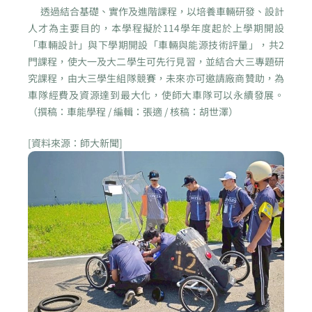
透過結合基礎、實作及進階課程，以培養車輛研發、設計
人才為主要目的，本學程擬於114學年度起於上學期開設
「車輛設計」與下學期開設「車輛與能源技術評量」，共2
門課程，使大一及大二學生可先行見習，並結合大三專題研
究課程，由大三學生組隊競賽，未來亦可邀請廠商贊助，為
車隊經費及資源達到最大化，使師大車隊可以永續發展。
（撰稿：車能學程 / 編輯：張適 / 核稿：胡世澤）
[資料來源：師大新聞]