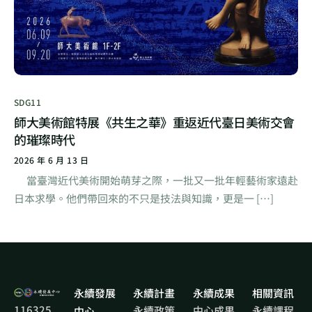
SDG11
師大美術館特展《共生之華》重返近代臺日美術交會
的璀璨時代
2026 年 6 月 13 日
當臺灣近代美術開始萌芽之際，一批又一批年輕藝術家遠赴
日本求學。他們帶回來的不只是技法與知識，更是一 […]
永續發展
永續計畫
永續成果
相關資訊
116325
永續政策
中心成果
永續課程
中心