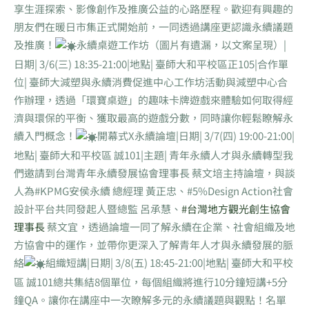
享生涯探索、影像創作及推廣公益的心路歷程。歡迎有興趣的
朋友們在暖日市集正式開始前，一同透過講座更認識永續議題
及推廣！
永續桌遊工作坊（圖片有遺漏，以文案呈現）|
日期| 3/6(三) 18:35-21:00|地點| 臺師大和平校區正105|合作單
位| 臺師大減塑與永續消費促進中心工作坊活動與減塑中心合
作辦理，透過「環寶桌遊」的趣味卡牌遊戲來體驗如何取得經
濟與環保的平衡、獲取最高的遊戲分數，同時讓你輕鬆瞭解永
續入門概念！
開幕式X永續論壇|日期| 3/7(四) 19:00-21:00|
地點| 臺師大和平校區 誠101|主題| 青年永續人才與永續轉型我
們邀請到台灣青年永續發展協會理事長 蔡文培主持論壇，與談
人為#KPMG安侯永續 總經理 黃正忠、#5%Design Action社會
設計平台共同發起人暨總監 呂承慧、
#台灣地方觀光創生協會
理事長
蔡文宜，透過論壇一同了解永續在企業、社會組織及地
方協會中的運作，並帶你更深入了解青年人才與永續發展的脈
絡
組織短講|日期| 3/8(五) 18:45-21:00|地點| 臺師大和平校
區 誠101總共集結8個單位，每個組織將進行10分鐘短講+5分
鐘QA。讓你在講座中一次瞭解多元的永續議題與觀點！名單