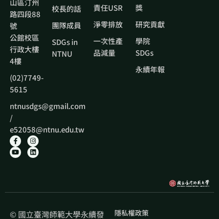
山區汀州
責任USR
獎
校長的話
路四段88
淨零排放
研究貢獻
團隊成員
號
公館校區
一次性產
學院
SDGs in
行政大樓
品減量
SDGs
NTNU
4樓
永續年報
(02)7749-
5615
ntnusdgs@gmail.com
/
e52058@ntnu.edu.tw
隱私權政策
© 國立臺灣師範大學永續發