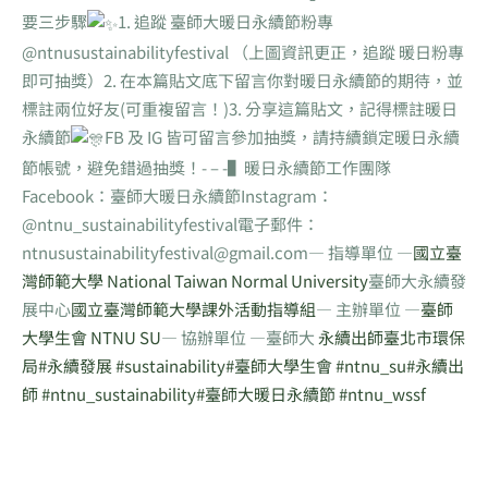
要三步驟
1. 追蹤 臺師大暖日永續節粉專
@ntnusustainabilityfestival （上圖資訊更正，追蹤 暖日粉專
即可抽獎）2. 在本篇貼文底下留言你對暖日永續節的期待，並
標註兩位好友(可重複留言！)3. 分享這篇貼文，記得標註暖日
永續節
FB 及 IG 皆可留言參加抽獎，請持續鎖定暖日永續
節帳號，避免錯過抽獎！- – -▌暖日永續節工作團隊
Facebook：臺師大暖日永續節Instagram：
@ntnu_sustainabilityfestival電子郵件：
ntnusustainabilityfestival@gmail.com— 指導單位 —
國立臺
灣師範大學 National Taiwan Normal University
臺師大永續發
展中心
國立臺灣師範大學課外活動指導組
— 主辦單位 —
臺師
大學生會 NTNU SU
— 協辦單位 —臺師大
永續出師
臺北市環保
局
#永續發展
#sustainability
#臺師大學生會
#ntnu_su
#永續出
師
#ntnu_sustainability
#臺師大暖日永續節
#ntnu_wssf