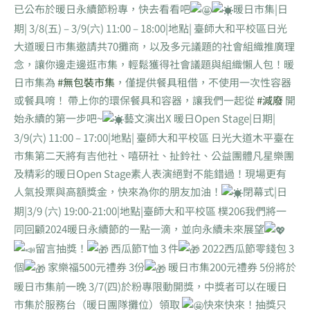
已公布於暖日永續節粉專，快去看看吧
暖日市集|日
期| 3/8(五) – 3/9(六) 11:00 – 18:00|地點| 臺師大和平校區日光
大道暖日市集邀請共70攤商，以及多元議題的社會組織推廣理
念，讓你邊走邊逛市集，輕鬆獲得社會議題與組織懶人包！暖
日市集為
#無包裝市集
，僅提供餐具租借，不使用一次性容器
或餐具唷！ 帶上你的環保餐具和容器，讓我們一起從
#減廢
開
始永續的第一步吧~
藝文演出X 暖日Open Stage|日期|
3/9(六) 11:00 – 17:00|地點| 臺師大和平校區 日光大道木平臺在
市集第二天將有吉他社、嘻研社、扯鈴社、公益團體凡星樂團
及精彩的暖日Open Stage素人表演絕對不能錯過！現場更有
人氣投票與高額獎金，快來為你的朋友加油！
閉幕式|日
期|3/9 (六) 19:00-21:00|地點|臺師大和平校區 樸206我們將一
同回顧2024暖日永續節的一點一滴，並向永續未來展望
留言抽獎！
西瓜節T恤 3 件
2022西瓜節零錢包 3
個
家樂福500元禮券 3份
暖日市集200元禮券 5份將於
暖日市集前一晚 3/7(四)於粉專限動開獎，中獎者可以在暖日
市集於服務台（暖日團隊攤位）領取
快來快來！抽獎只