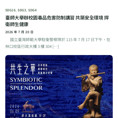
SDG16
,
SDG3
,
SDG4
臺師大舉辦校園毒品危害防制講習 共築安全環境 捍
衛師生健康
2026 年 7 月 20 日
國立臺灣師範大學駐衛警察隊於 115 年 7 月 17 日下午，在
林口校區行政大樓 3 樓 304 […]