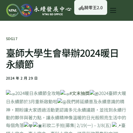
騎零王2.0
關於我們
永續行動
SDG17
永續治理
臺師大學生會舉辦2024暖日
永續資訊
永續節
校園綠生活
2024 年 2 月 29 日
English
2024暖日永續節全攻略
#文末抽獎
2024臺師大暖
日永續節於3月重新啟動啦
我們將延續普及永續意識的精
神，期盼讓大家透過活動更認識多元永續議題，並找到永續行
動的夥伴與著力點，讓永續精神像溫暖的日光般照亮生活中的
每個角落
彩妝二手拍|募集| 2/19(一) – 3/8(五)
臺