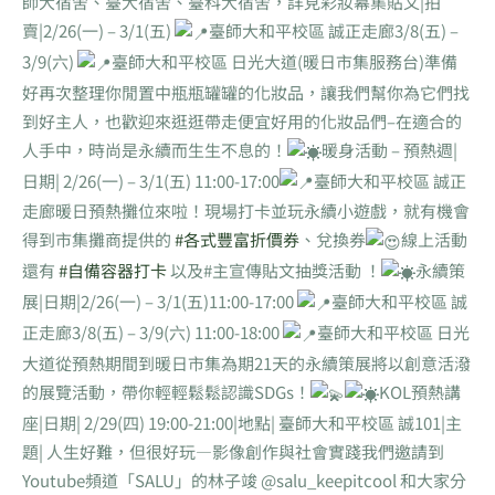
師大宿舍、臺大宿舍、臺科大宿舍，詳見彩妝幕集貼文|拍
賣|2/26(一) – 3/1(五)
臺師大和平校區 誠正走廊3/8(五) –
3/9(六)
臺師大和平校區 日光大道(暖日市集服務台)準備
好再次整理你閒置中瓶瓶罐罐的化妝品，讓我們幫你為它們找
到好主人，也歡迎來逛逛帶走便宜好用的化妝品們–在適合的
人手中，時尚是永續而生生不息的！
暖身活動 – 預熱週|
日期| 2/26(一) – 3/1(五) 11:00-17:00
臺師大和平校區 誠正
走廊暖日預熱攤位來啦！現場打卡並玩永續小遊戲，就有機會
得到市集攤商提供的
#各式豐富折價券
、兌換券
線上活動
還有
#自備容器打卡
以及#主宣傳貼文抽獎活動 ！
永續策
展|日期|2/26(一) – 3/1(五)11:00-17:00
臺師大和平校區 誠
正走廊3/8(五) – 3/9(六) 11:00-18:00
臺師大和平校區 日光
大道從預熱期間到暖日市集為期21天的永續策展將以創意活潑
的展覽活動，帶你輕輕鬆鬆認識SDGs！
KOL預熱講
座|日期| 2/29(四) 19:00-21:00|地點| 臺師大和平校區 誠101|主
題| 人生好難，但很好玩—影像創作與社會實踐我們邀請到
Youtube頻道「SALU」的林子竣 @salu_keepitcool 和大家分