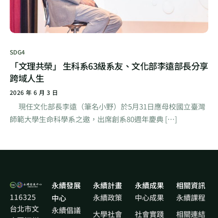
SDG4
「文理共榮」 生科系63級系友、文化部李遠部長分享
跨域人生
2026 年 6 月 3 日
現任文化部長李遠（筆名小野）於5月31日應母校國立臺灣
師範大學生命科學系之邀，出席創系80週年慶典 […]
永續發展
永續計畫
永續成果
相關資訊
116325
永續政策
中心成果
永續課程
中心
台北市文
永續倡議
大學社會
社會實踐
相關連結