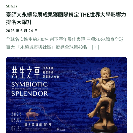
SDG17
臺師大永續發展成果獲國際肯定 THE世界大學影響力
排名大躍升
2026 年 6 月 24 日
全球名次進步約200名 創下歷年最佳表現 三項SDGs躋身全球
百大 「永續城市與社區」挺進全球第43名 […]