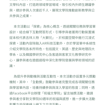
文學科內容，打造跨領域學習場域，吸引校內外師生踴躍參
與，總計參與人次達近千人，展現文學院推動創新教學與公
共參與之成果。
本次活動以「探索」為核心概念，透過闖關任務與學習單
設計，結合線下互動問答形式，引導參與者運用行動裝置捕
捉本校代表吉祥人物「大獅兄」，於校園空間中進行沉浸式
探索。活動內容除融入AR科技互動外，亦於學習單中系統性
介紹文學院各系所特色，包括國文、英語、歷史與地理四大
學系，以及韓國學研究中心及客語與客家文化教學研究中
心，讓參與者在遊戲過程中深化對學院發展與學術領域的認
識。
為提升參與動機與活動互動性，本次活動亦設置多元獎勵
機制。其中，「全勤獎」鼓勵參與者完整完成各項闖關任務
與學習單內容，培養持續參與與深入學習的態度；同時，透
過Facebook平台辦理「祝福文學院」留言抽獎活動，邀請
參與者分享對文學院80週年的祝福與感想，進一步擴大活動
影響力並促進線上線下之交流互動。