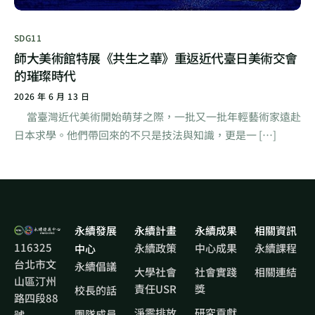
SDG11
師大美術館特展《共生之華》重返近代臺日美術交會
的璀璨時代
2026 年 6 月 13 日
當臺灣近代美術開始萌芽之際，一批又一批年輕藝術家遠赴
日本求學。他們帶回來的不只是技法與知識，更是一 […]
永續發展
永續計畫
永續成果
相關資訊
116325
永續政策
中心成果
永續課程
中心
台北市文
永續倡議
大學社會
社會實踐
相關連結
山區汀州
責任USR
獎
校長的話
路四段88
淨零排放
研究貢獻
團隊成員
號