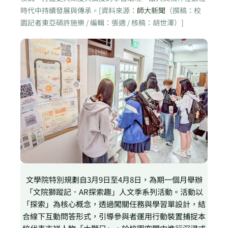
時代中持續發展與傳承。[資料來源：
師大新聞
（撰稿：校
園記者東亞碩許施樂 / 編輯：張適 / 核稿：胡世澤）]
文學院特別規劃自3月9日至4月8日，為期一個月舉辦
「文院獅蹤記．AR探索趣」人文季系列活動。活動以
「探索」為核心概念，透過闖關任務與學習單設計，結
合線下互動問答形式，引導參與者運用行動裝置捕捉本