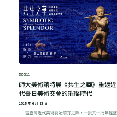
SDG11
師大美術館特展《共生之華》重返近
代臺日美術交會的璀璨時代
2026 年 6 月 13 日
當臺灣近代美術開始萌芽之際，一批又一批年輕藝