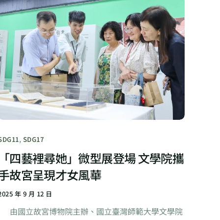
SDG11
,
SDG17
「四藝裡尋她」微型展登場 文學院攜
手故宮呈現才女風華
2025 年 9 月 12 日
由國立故宮博物院主辦、國立臺灣師範大學文學院