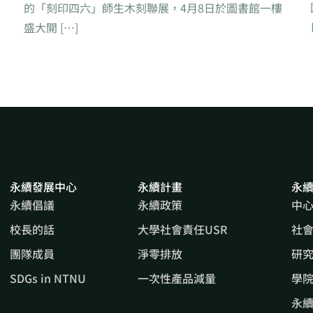
的「刻印四六」師生木刻聯展，4月8日於圖書館一樓
盛大開 […]
永續發展中心
永續計畫
永
永續倡議
永續政策
中
校長的話
大學社會責任USR
社
團隊成員
淨零排放
研
SDGs in NTNU
一次性產品減量
學院
永