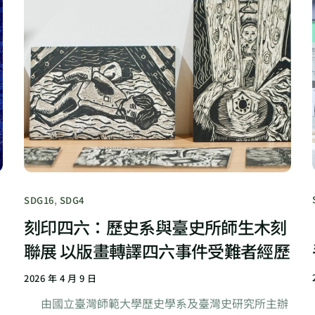
SDG16
,
SDG4
刻印四六：歷史系與臺史所師生木刻
聯展 以版畫轉譯四六事件受難者經歷
2026 年 4 月 9 日
由國立臺灣師範大學歷史學系及臺灣史研究所主辦