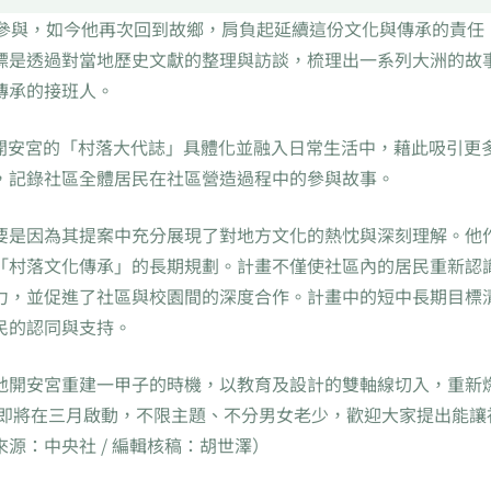
極參與，如今他再次回到故鄉，肩負起延續這份文化與傳承的責任
標是透過對當地歷史文獻的整理與訪談，梳理出一系列大洲的故
傳承的接班人。
將開安宮的「村落大代誌」具體化並融入日常生活中，藉此吸引更
，記錄社區全體居民在社區營造過程中的參與故事。
要是因為其提案中充分展現了對地方文化的熱忱與深刻理解。他
「村落文化傳承」的長期規劃。計畫不僅使社區內的居民重新認
力，並促進了社區與校園間的深度合作。計畫中的短中長期目標
民的認同與支持。
地開安宮重建一甲子的時機，以教育及設計的雙軸線切入，重新
件即將在三月啟動，不限主題、不分男女老少，歡迎大家提出能讓
源：中央社 / 編輯核稿：胡世澤）