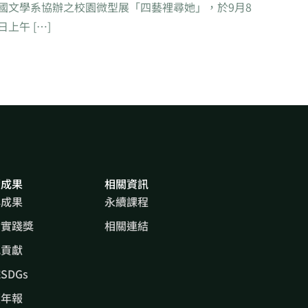
國文學系協辦之校園微型展「四藝裡尋她」，於9月8
日上午 […]
續成果
相關資訊
心成果
永續課程
會實踐獎
相關連結
究貢獻
SDGs
續年報