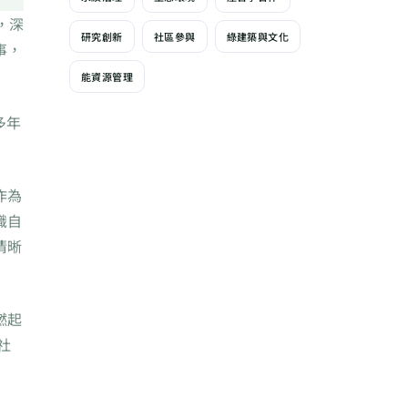
，深
研究創新
社區參與
綠建築與文化
事，
能資源管理
多年
作為
識自
清晰
燃起
社