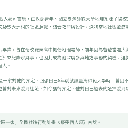
夢個人類》首獎，由返鄉青年、國立臺灣師範大學地理系陳子揚校
來凝聚大洲村的社區意識，結合教育與設計，深耕當地社區並鼓
系畢業，曾在母校羅東高中擔任地理老師，前年因為爸爸當選大
主》來紀錄家鄉事，也因此成為他深度參與地方事務的契機，選
理人。
區一家對他的肯定，回想自己6年前就讀臺灣師範大學時，曾因
也曾對未來感到迷茫，如今獲得肯定，他對自己過去的選擇感到
「社區一家」全民社造行動計畫《築夢個人類》首獎。