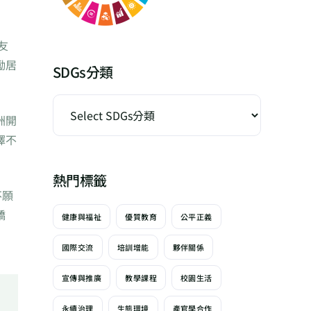
友
勵居
SDGs分類
洲開
擇不
熱門標籤
不願
驕
健康與福祉
優質教育
公平正義
國際交流
培訓增能
夥伴關係
宣傳與推廣
教學課程
校園生活
永續治理
生態環境
產官學合作