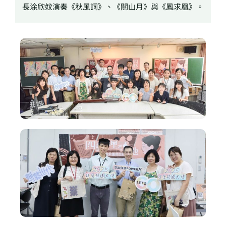
長涂欣妏演奏《秋風詞》、《關山月》與《鳳求凰》。