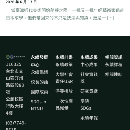
2026 年 6 月 13 日
當臺灣近代美術開始萌芽之際，一批又一批年輕藝術家遠赴
日本求學。他們帶回來的不只是技法與知識，更是一 […]
永續發展
永續計畫
永續成果
相關資訊
116325
永續政策
中心成果
永續課程
中心
台北市文
永續倡議
大學社會
社會實踐
相關連結
山區汀州
責任USR
獎
校長的話
路四段88
淨零排放
研究貢獻
團隊成員
號
公館校區
一次性產
學院
SDGs in
行政大樓
品減量
SDGs
NTNU
4樓
永續年報
(02)7749-
5615