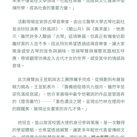
未來不僅能在文學領域，也能在策展、出版與文化產業中發
揮所學，成為社會的重要力量。」
活動現場並安排古琴音樂會，由台北醫學大學古琴社副社
長涂欣妏演奏《秋風詞》、《關山月》與《鳳求凰》，她表
示，雖然許多人聽過「古琴」這項樂器，但真正有機會近距
離欣賞的人並不多，因此特別希望透過這場音樂會，讓大家
親身感受古琴的音色與韻味。悠揚琴聲與展覽氛圍相互呼
應，帶領觀眾彷彿走入古代才女的世界，感受其中的情感與
意境。
此次展覽由王昱凱與志工團隊攜手完成，從規劃到布展皆
親力親為。王昱凱表示：「籌備過程總共九個月，雖然辛苦
卻充滿成就感」，他分享展場中最令他著迷的作品是管道昇
的《煙雨叢竹》──「墨色濃淡之間，呈現出竹林在煙雨中
的朦朧美，展現出女畫家的非凡才情。」
他坦言，能以故宮校園大使的身分參與策展，是一次難得
的學習體驗，也希望透過展覽，讓更多年輕世代喜愛傳統文