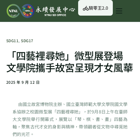
騎零王2.0
關於我們
永續行動
SDG11
,
SDG17
永續治理
「四藝裡尋她」微型展登場
永續資訊
文學院攜手故宮呈現才女風華
校園綠生活
2025 年 9 月 12 日
English
由國立故宮博物院主辦、國立臺灣師範大學文學院國文學
系協辦之校園微型展「四藝裡尋她」，於9月8日上午在臺師
大文學院舉行開幕式，展覽以「琴、棋、書、畫」四藝為
軸，聚焦古代才女的身影與精神，帶領觀者從文物中尋覓她
們的光芒。