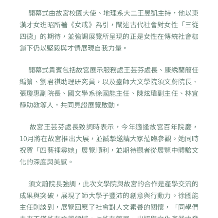
開幕式由故宮校園大使、地理系大二王昱凱主持，他以東
漢才女班昭所著《女戒》為引，闡述古代社會對女性「三從
四德」的期待，並強調展覽所呈現的正是女性在傳統社會枷
鎖下仍以堅毅與才情展現自我力量。
開幕式貴賓包括故宮展示服務處王芸芬處長、康綉蘭簡任
編纂、劉君祺助理研究員，以及臺師大文學院須文蔚院長、
張瓊惠副院長、國文學系徐國能主任、陳炫瑋副主任、林宜
靜助教等人，共同見證展覽啟動。
故宮王芸芬處長致詞時表示，今年適逢故宮百年院慶，
10月將在故宮推出大展，並誠摯邀請大家蒞臨參觀。她同時
祝賀「四藝裡尋她」展覽順利，並期待觀者從展覽中體驗文
化的深度與美感。
須文蔚院長強調，此次文學院與故宮的合作是產學交流的
成果與突破，展現了師大學子豐沛的創意與行動力。徐國能
主任則談到，展覽回應了社會對人文素養的關懷，「同學們