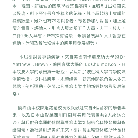
本、韓國、新加坡的國際學者蒞臨演講，並吸引112名研究
者投稿，創下歷年最多投稿者的紀錄，甚至超越線上會議的
投稿數量。另外也有75名與會者、報名參加研討會，加上邀
請之貴賓、評論人、引言人與本所工作人員、志工、校友，
共計296人與會，齊聚探討健康、永續發展與AI人工智慧在
運動、休閒及餐旅領域中的應用與發展趨勢。
本屆研討會專題演講，來自美國南卡羅來納大學的 Dr.
Matthew T. Brown、韓國慶熙大學的 Dr. Chulmo Koo 、日
本筑波大學的永田真一教授、以及新加坡社科大學商學院洪
渝嫃教授，從科技應用、永續經營、健康休閒視角帶來多元
觀點，剖析運動、休閒以及餐旅產業中的新興趨勢與發展策
略。
開場由本校陳焜銘副校長致詞歡迎來自4個國家的學者專
家，以及日本山形縣西川町副町長與代表團共9人來訪交
流，與我們分享運動休閒與餐旅產業如何結合科技發展與永
續關懷，為社會創造美好未來。研討會主席暨休旅所所長林
儷蓉表示：「健康，是社會進步的根基；永續，是對未來的