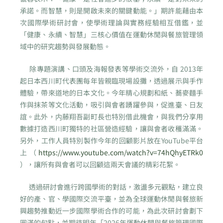
承諾。而智慧，則是開啟未來的關鍵動能。」期許能藉由本
次國際學術研討會，使學術理論與實務經驗相互借鑑，並
「健康、永續、智慧」三核心價值在運動休閒與餐旅管理領
域中的研究趨勢與發展動態。
除專題演講、口頭及海報發表等學術交流外，自 2013年
起日本西川町代表團每年皆親臨現場設攤，透過展示與手作
體驗，帶來道地的日本文化。今年精心規劃和紙、蕎麥麵手
作與抹茶等文化活動，吸引與會者踴躍參與，促進臺、日友
誼。此外，内藤翔吾副町長也特別借此機會，與我們分享用
數據打造西川町獨特的社區營造經驗，讓與會者收穫滿滿。
另外，工作人員特別製作今年的回顧影片放在YouTube平台
上（
https://www.youtube.com/watch?v=74hQhyETRk0
），讓所有與會者可以回顧這兩天會議的精彩花絮。
透過研討會進行跨國學術的對話，激盪多元觀點，建立良
好的產、官、學國際交流平臺，並為全球運動休閒與餐旅新
興趨勢推動近一步國際學術合作的可能，為此次研討會劃下
圓滿的句點，並期待明年「2026年運動休閒與餐旅管理國際