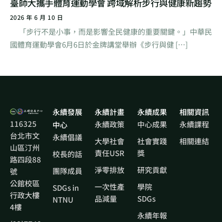
臺師大攜手體育運動學會 跨域解析步行與健康新趨勢
2026 年 6 月 10 日
「步行不是小事，而是影響全民健康的重要關鍵。」中華民
國體育運動學會6月6日於金牌講堂舉辦《步行與健 […]
永續發展
永續計畫
永續成果
相關資訊
116325
永續政策
中心成果
永續課程
中心
台北市文
永續倡議
大學社會
社會實踐
相關連結
山區汀州
責任USR
獎
校長的話
路四段88
淨零排放
研究貢獻
團隊成員
號
公館校區
一次性產
學院
SDGs in
行政大樓
品減量
SDGs
NTNU
4樓
永續年報