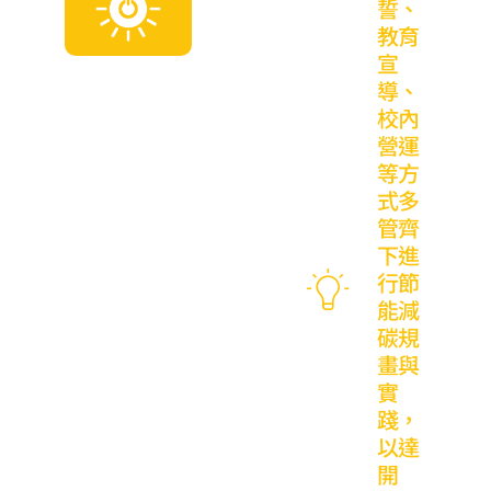
誓、
教育
宣
導、
校內
營運
等方
式多
管齊
下進
行節
能減
碳規
畫與
實
踐，
以達
開