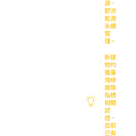
源、
節流
能源
永續
管
理。
新建
物均
獲臺
灣綠
建築
指標
相關
認
證，
目前
已有