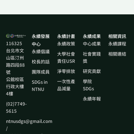
永續發展
永續計畫
永續成果
相關資訊
116325
永續政策
中心成果
永續課程
中心
台北市文
永續倡議
大學社會
社會實踐
相關連結
山區汀州
責任USR
獎
校長的話
路四段88
淨零排放
研究貢獻
團隊成員
號
公館校區
一次性產
學院
SDGs in
行政大樓
品減量
SDGs
NTNU
4樓
永續年報
(02)7749-
5615
ntnusdgs@gmail.com
/