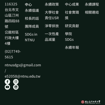
116325
永續政策
中心成果
永續課程
中心
台北市文
永續倡議
大學社會
社會實踐
相關連結
山區汀州
責任USR
獎
校長的話
路四段88
淨零排放
研究貢獻
團隊成員
號
公館校區
一次性產
學院
SDGs in
行政大樓
品減量
SDGs
NTNU
4樓
永續年報
(02)7749-
5615
ntnusdgs@gmail.com
/
e52058@ntnu.edu.tw