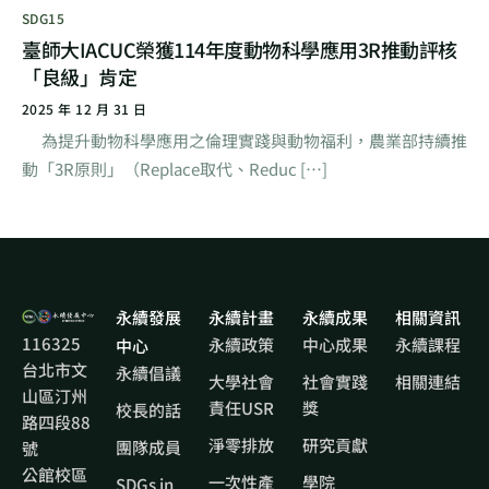
SDG15
臺師大IACUC榮獲114年度動物科學應用3R推動評核
「良級」肯定
2025 年 12 月 31 日
為提升動物科學應用之倫理實踐與動物福利，農業部持續推
動「3R原則」（Replace取代、Reduc […]
永續發展
永續計畫
永續成果
相關資訊
116325
永續政策
中心成果
永續課程
中心
台北市文
永續倡議
大學社會
社會實踐
相關連結
山區汀州
責任USR
獎
校長的話
路四段88
淨零排放
研究貢獻
團隊成員
號
公館校區
一次性產
學院
SDGs in