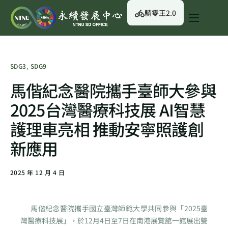
騎零王2.0
關於我們
永續行動
SDG3
,
SDG9
永續治理
馬偕紀念醫院攜手臺師大參與
永續資訊
2025台灣醫療科技展 AI智慧
校園綠生活
護理車亮相 推動安寧照護創
English
新應用
2025 年 12 月 4 日
馬偕紀念醫院攜手國立臺灣師範大學共同參與「2025臺
灣醫療科技展」，於12月4日至7日在南港展覽館一館展出雙