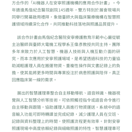
方合作的「AI機器人在安寧照護機構的應用合作計畫」。今
年適逢馬偕紀念醫院創院145週年，雙方特別於展會現場共
同舉行開幕啟用禮拜，象徵臺師大與臨床醫療機構在智慧照
護領域持續深化合作，共同推動科技落地與照護品質提升。
該合作計畫由馬偕紀念醫院安寧療護教育示範中心嚴從毓
主治醫師與臺師大電機工程學系王偉彥教授共同主持。團隊
多年來致力於人工智慧、機器人技術與人機互動介面的研
究，而本次應用於安寧照護場域，是希望透過科技的力量協
助減輕護理人員在搬運物資、重複性操作與文書記錄上的負
擔，使其能將更多時間與專業投注於病患照護與陪伴，真正
回應臨床第一線的需求。
展出的智慧護理車整合自主移動導航、語音辨識、機器視
覺與人工智慧分析等技術，可依照觸控指令或語音命令進行
自主移動與跟隨，協助護理人員進行物資運送。系統中的語
音輸入功能可即時轉譯並完成紀錄，減少護理人員在交班、
記錄與資料整理上的時間，使照護流程更有效率。針對安寧
照護現場中高度依賴紀錄與細緻照護的特性，智慧護理車可