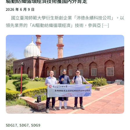
驅動紡織循環經濟技術獲國內外肯定
2026 年 6 月 9 日
國立臺灣師範大學衍生新創企業「沛德永續科技公司」，以
領先業界的「AI驅動紡織循環經濟」技術，參與亞 […]
SDG17
,
SDG7
,
SDG9