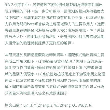
9次入侵事件中，呂宋海峽下游的慣性項都因為撞擊事件而出
現了明顯的下降。進一步分析顯示，當黑潮的經向海流強度大
幅下降時，黑潮主軸將無法維持原有的動力平衡，此時與科氏
力作用有關的beta項會成為主導區域動力的主要作用力，進而
導致黑潮在通過呂宋海峽時發生入侵北南海的現象。除了系統
性分析之外，藉由動力診斷證明，研究團隊也對呂宋海峽黑潮
入侵背後的物理機制提供了更詳細的解釋。
本研究基於長期衛星觀測地轉流資料，搭配模式輸出資料主要
完成工作項次如下，(1)透過長期資料呈現了黑潮下游的渦漩-
黑潮交互作用竟會回過頭來影響發生於黑潮上游-呂宋海峽海
域的黑潮入侵現象。(2)系統性地檢視兩處上下游現象間之物理
連結。此研究結果不僅加強對於黑潮動力學和南海環境的理
解，同時也顯示臺灣東部的氣旋式渦漩撞擊黑潮事件可以作為
預測呂宋海峽黑潮入侵之有效預測因子
原文出處：Lin, J. Y., Zheng, Z. W., Zheng, Q., Wu, D. R.,