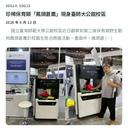
SDG14
,
SDG15
珍稀保育類「鳳頭蒼鷹」現身臺師大公館校區
2026 年 6 月 12 日
國立臺灣師範大學公館校區近日觀察到第二級保育類野生動
物鳳頭蒼鷹於校園生態池周邊活動。畫面中，鳳頭蒼 […]