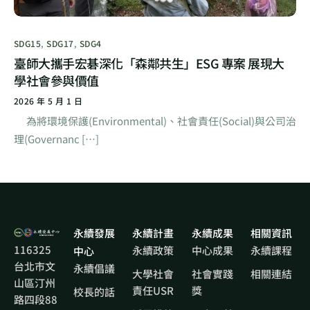
SDG15
,
SDG17
,
SDG4
臺師大攜手宏碁深化「森鄰共生」ESG 專案 展現大
學社會參與價值
2026 年 5 月 1 日
為將環境保護(Environmental)、社會責任(Social)與公司治
理(Governanc […]
永續發展
永續計畫
永續成果
相關資訊
116325
永續政策
中心成果
永續課程
中心
台北市文
永續倡議
大學社會
社會實踐
相關連結
山區汀州
責任USR
獎
校長的話
路四段88