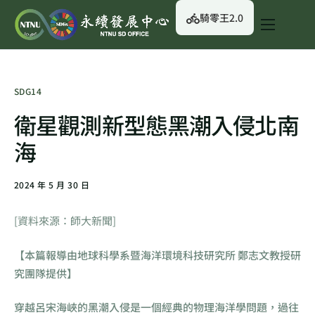
騎零王2.0
關於我們
永續行動
SDG14
永續治理
衛星觀測新型態黑潮入侵北南
永續資訊
海
校園綠生活
2024 年 5 月 30 日
English
[資料來源：師大新聞]
【本篇報導由地球科學系暨海洋環境科技研究所 鄭志文教授研
究團隊提供】
穿越呂宋海峽的黑潮入侵是一個經典的物理海洋學問題，過往