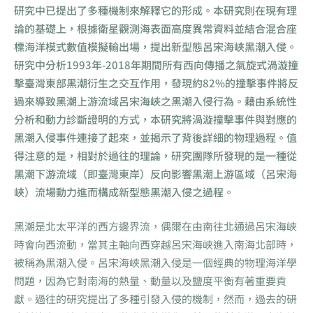
研究中已提出了多種機制來解釋它的形成。本研究則在現有理
論的基礎上，根據衛星觀測海表面高度異常資料並結合混合座
標海洋模式數值模擬輸出場，提出新型態呂宋海峽黑潮入侵。
研究中分析1993年-2018年期間所有西向傳播之氣旋式渦漩撞
擊臺灣東部黑潮衍生之交互作用，發現約82%的撞擊事件將反
過來導致黑潮上游流域呂宋海峽之黑潮入侵行為。藉由系統性
分析和動力診斷證明的方式，本研究將渦漩撞擊事件與對應的
黑潮入侵事件連接了起來，並揭示了背後詳細的物理過程。值
得注意的是，相對於過往的理論，研究團隊所發現的是一種從
黑潮下游流域（即臺灣東岸）反向影響黑潮上游區域（呂宋海
峽）流場動力進而構成新型態黑潮入侵之過程。
黑潮是北太平洋的西方邊界流，偶爾在由南往北通過呂宋海峽
時會向西流動，當其主軸向西穿越呂宋海峽進入南海北部時，
被稱為黑潮入侵。呂宋海峽黑潮入侵是一個經典的物理海洋學
問題，因為它對南海的熱量、動量以及鹽度平衡有著重要貢
獻。過往的研究提出了多種引發入侵的機制，然而，過去的研