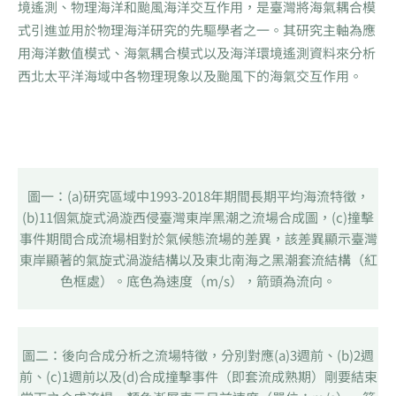
境遙測、物理海洋和颱風海洋交互作用，是臺灣將海氣耦合模
式引進並用於物理海洋研究的先驅學者之一。其研究主軸為應
用海洋數值模式、海氣耦合模式以及海洋環境遙測資料來分析
西北太平洋海域中各物理現象以及颱風下的海氣交互作用。
圖一：(a)研究區域中1993-2018年期間長期平均海流特徵，
(b)11個氣旋式渦漩西侵臺灣東岸黑潮之流場合成圖，(c)撞擊
事件期間合成流場相對於氣候態流場的差異，該差異顯示臺灣
東岸顯著的氣旋式渦漩結構以及東北南海之黑潮套流結構（紅
色框處）。底色為速度（m/s），箭頭為流向。
圖二：後向合成分析之流場特徵，分別對應(a)3週前、(b)2週
前、(c)1週前以及(d)合成撞擊事件（即套流成熟期）剛要結束