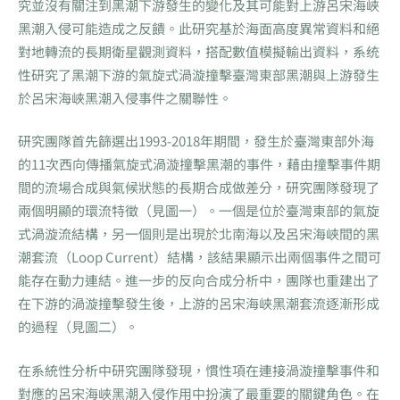
究並沒有關注到黑潮下游發生的變化及其可能對上游呂宋海峽
黑潮入侵可能造成之反饋。此研究基於海面高度異常資料和絕
對地轉流的長期衛星觀測資料，搭配數值模擬輸出資料，系统
性研究了黑潮下游的氣旋式渦漩撞擊臺灣東部黑潮與上游發生
於呂宋海峽黑潮入侵事件之關聯性。
研究團隊首先篩選出1993-2018年期間，發生於臺灣東部外海
的11次西向傳播氣旋式渦漩撞擊黑潮的事件，藉由撞擊事件期
間的流場合成與氣候狀態的長期合成做差分，研究團隊發現了
兩個明顯的環流特徵（見圖一）。一個是位於臺灣東部的氣旋
式渦漩流結構，另一個則是出現於北南海以及呂宋海峽間的黑
潮套流（Loop Current）結構，該結果顯示出兩個事件之間可
能存在動力連結。進一步的反向合成分析中，團隊也重建出了
在下游的渦漩撞擊發生後，上游的呂宋海峽黑潮套流逐漸形成
的過程（見圖二）。
在系統性分析中研究團隊發現，慣性項在連接渦漩撞擊事件和
對應的呂宋海峽黑潮入侵作用中扮演了最重要的關鍵角色。在