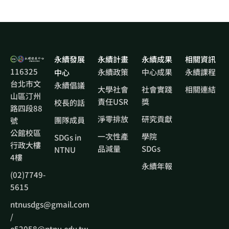
永續發展
永續計畫
永續成果
相關資訊
116325
永續政策
中心成果
永續課程
中心
台北市文
永續倡議
大學社會
社會實踐
相關連結
山區汀州
責任USR
獎
校長的話
路四段88
淨零排放
研究貢獻
團隊成員
號
公館校區
一次性產
學院
SDGs in
行政大樓
品減量
SDGs
NTNU
4樓
永續年報
(02)7749-
5615
ntnusdgs@gmail.com
/
e52058@ntnu.edu.tw