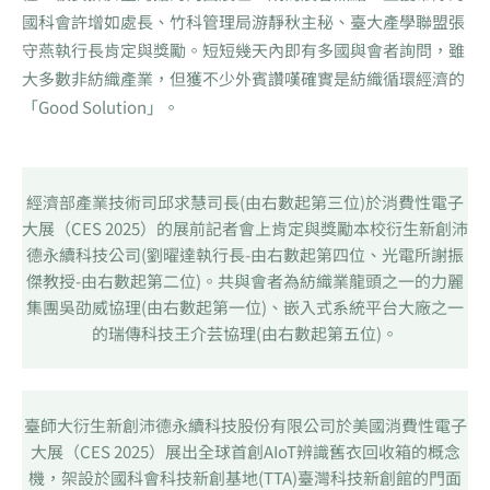
國科會許增如處長、竹科管理局游靜秋主秘、臺大產學聯盟張
守燕執行長肯定與獎勵。短短幾天內即有多國與會者詢問，雖
大多數非紡織產業，但獲不少外賓讚嘆確實是紡織循環經濟的
「Good Solution」。
經濟部產業技術司邱求慧司長(由右數起第三位)於消費性電子
大展（CES 2025）的展前記者會上肯定與獎勵本校衍生新創沛
德永續科技公司(劉曜達執行長-由右數起第四位、光電所謝振
傑教授-由右數起第二位)。共與會者為紡織業龍頭之一的力麗
集團吳劭威協理(由右數起第一位)、嵌入式系統平台大廠之一
的瑞傳科技王介芸協理(由右數起第五位)。
臺師大衍生新創沛德永續科技股份有限公司於美國消費性電子
大展（CES 2025）展出全球首創AIoT辨識舊衣回收箱的概念
機，架設於國科會科技新創基地(TTA)臺灣科技新創館的門面