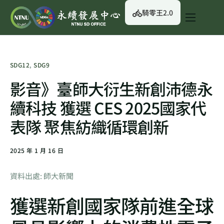
騎零王2.0
關於我們
永續行動
SDG12
,
SDG9
永續治理
影音》臺師大衍生新創沛德永
永續資訊
續科技 獲選 CES 2025國家代
校園綠生活
表隊 聚焦紡織循環創新
English
2025 年 1 月 16 日
資料出處: 師大新聞
獲選新創國家隊前進全球