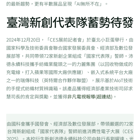
的最新趨勢，更有半數展品呈現「AI無所不在」。
臺灣新創代表隊蓄勢待發
2024年12月20日，「CES展前記者會」於臺北小巨蛋舉行，由
國家科學及技術委員會聯合國家發展委員會、經濟部及數位發
展部等，共同帶領72家新創企業組成「國家代表隊」誓師。沛
德永續科技攜手紡織業龍頭之一的力麗集團（以回收物做成的
充電線，打入蘋果等國際大廠供應鏈）、嵌入式系統平台大廠
之一的瑞傳科技（英特爾合作夥伴聯盟），展示基於AIoT技術
的手提式紡織材質辨識箱。該產品獲得經濟部產業技術司邱求
慧司長的肯定與獎勵，並獲得
非凡電視報導(超連結)
。
由國科會攜手國發會、經濟部及數位發展部，帶領嚴選的72家
台灣新創組成「國家代表隊」誓師前進消費性電子大展（CES
2025）。本校衍生新創沛德永續科技公司由執行長劉曜達、光