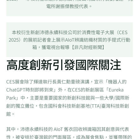
電所謝振傑教授代表。
本校衍生新創沛德永續科技公司於消費性電子大展（CES
2025）的展前記者會上展示AIoT辨識紡織材質的手提式行動
箱，獲電視台報導【非凡財經新聞】
高度創新引發國際關注
CES展會除了輝達執行長黃仁勳重磅演講，宣示「機器人的
ChatGPT時刻即將到來」外，在CES的新創展區「Eureka
Park」中，主要是重要國家的新創科技館與一些大學/國際新
創的獨立攤位，包含國科會科技新創基地(TTA)臺灣科技新創
館。
其中，沛德永續科技的 AIoT 舊衣回收辨識箱因其創意與代表
性，被安排於臺灣館的門面展區，成為展會焦點，並獲帶隊的