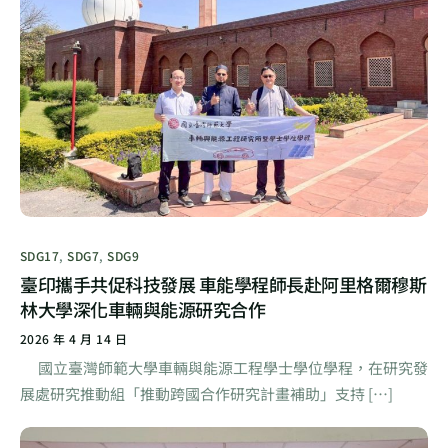
SDG17
,
SDG7
,
SDG9
臺印攜手共促科技發展 車能學程師長赴阿里格爾穆斯
林大學深化車輛與能源研究合作
2026 年 4 月 14 日
國立臺灣師範大學車輛與能源工程學士學位學程，在研究發
展處研究推動組「推動跨國合作研究計畫補助」支持 […]