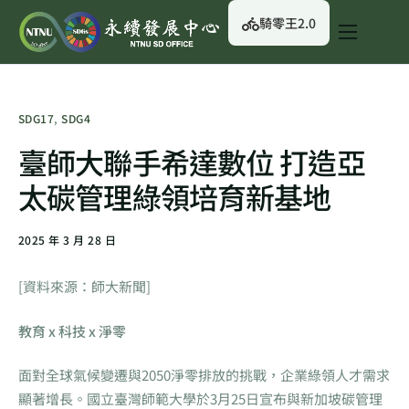
騎零王2.0
關於我們
永續行動
SDG17
,
SDG4
永續治理
臺師大聯手希達數位 打造亞
永續資訊
太碳管理綠領培育新基地
校園綠生活
2025 年 3 月 28 日
English
[資料來源：師大新聞]
教育 x 科技 x 淨零
面對全球氣候變遷與2050淨零排放的挑戰，企業綠領人才需求
顯著增長。國立臺灣師範大學於3月25日宣布與新加坡碳管理