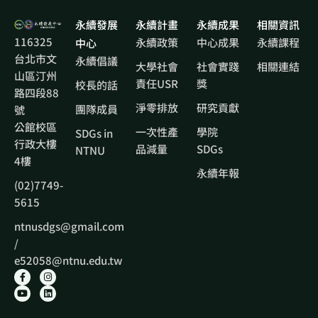
永續發展
永續計畫
永續成果
相關資訊
116325
永續政策
中心成果
永續課程
中心
台北市文
永續倡議
大學社會
社會實踐
相關連結
山區汀州
責任USR
獎
校長的話
路四段88
淨零排放
研究貢獻
團隊成員
號
公館校區
一次性產
學院
SDGs in
行政大樓
品減量
SDGs
NTNU
4樓
永續年報
(02)7749-
5615
ntnusdgs@gmail.com
/
e52058@ntnu.edu.tw