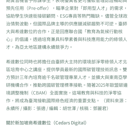
期實習機會予修課學生，表現優異者更可獲碳管理認證補助與
預先任用（Pre-offer），瞄準企業對「即用型人才」的需求，
協助學生快速銜接碳顧問、ESG專員等熱門職缺。 儘管全球政
治情勢波動，但國際品牌主導的供應鏈減碳趨勢不可逆。臺師
大與希達數位的合作，正是回應聯合國「教育為氣候行動核
心」的倡議，透過培育兼具科學素養與科技應用能力的綠領人
才，為亞太地區建構永續競爭力。
希達數位同時也將擔任由臺師大主持的環境部淨零綠領人才北
區培育中心之講座，提供學員最新的國際碳管理技術訊息。雙
方預計三年內培育逾千名碳管理專業人才，並擴大與東南亞學
研機構合作，推動跨國碳管理標準接軌。隨著2025年歐盟碳邊
境調整機制（CBAM）全面實施，這場教育與科技的淨零協
作，將成為臺灣接軌國際綠色經濟的重要支點。 （資料來源：
永續所 / 攝影：張適 / 編輯：胡世澤 / 核稿：鄧麗君）
關於新加坡商希達數位（Cedars Digital）