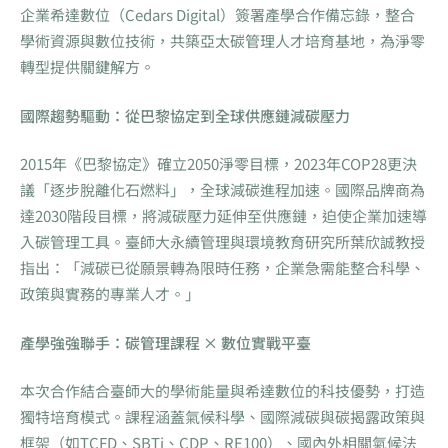
企業希達數位（Cedars Digital）簽署產學合作備忘錄，整合
學術資源與數位技術，共築亞太碳管理人才培育基地，為淨零
轉型提供關鍵解方。
國際趨勢驅動：從巴黎協定到全球供應鏈減碳壓力
2015年《巴黎協定》確立2050淨零目標，2023年COP28更決
議「逐步脫離化石燃料」，全球減碳進程加速。國際品牌商為
達2030階段目標，將減碳壓力延伸至供應鏈，迫使企業加速導
入碳管理工具。臺師大永續管理與環境教育研究所葉欣誠教授
指出：「減碳已從願景轉為限時任務，企業急需能整合科學、
政策與實務的專業人才。」
產學強強聯手：碳管理課程 × 數位實戰平臺
本次合作結合臺師大的學術能量與希達數位的科技優勢，打造
獨特培育模式。課程涵蓋氣候科學、國際減碳與碳揭露政策與
框架（如TCFD、SBTi、CDP、RE100）、國內外相關氣候法