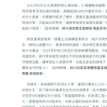
2023年9月正式啟用的師大美術館，七層樓兼具展覽
與研發等多項功能的規劃，典藏超過4000件藝術作品，
的文化資產、珍藏畫作提供了棲所，更擔任臺灣藝術研究
跨域共學、文創設計的角色，讓美學紮根在每個年齡層，
創造力資源。（延伸閱讀：
師大美術館全面開放 再創百年
除落實美感教育，隨著立法機構提案修法，將戶外教
中，期待以身體力行、親身參與的課程，提供學生更為豐
師大也鑑此，2024年於林口校區打造探索體育園區，可
校園定向、健行等多樣性且適合不同年齡層與能力的活動
然環境互動，讓學習走入真實世界，亦能在安全的環境下
團隊合作的能力。（延伸閱讀：
林口校區探索體育園區揭
樂趣 跨域創新
）
同樣地，身為國際化的頂尖大學，臺師大擁有12.5%、
的境外生，為了解決外籍學生在外的住宿需求，校方積極
於同年9月啟動位於大安區「華語國際學舍」的新建工程，
工。規劃提供約300張床位，內部以簡約為設計原則，包