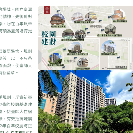
的場域。國立臺灣
的精神，先後針對
素，盼在百年風華
持續為臺灣培育更
際華語學舍、規劃
繕等，以上不只帶
園面貌，使臺師大
寫新篇章。
手規劃，斥資新臺
經費的校園基礎建
床位，使臺師大住宿
工法，有效抵抗地震
2年百年校慶時正
提升住宿率至9成5