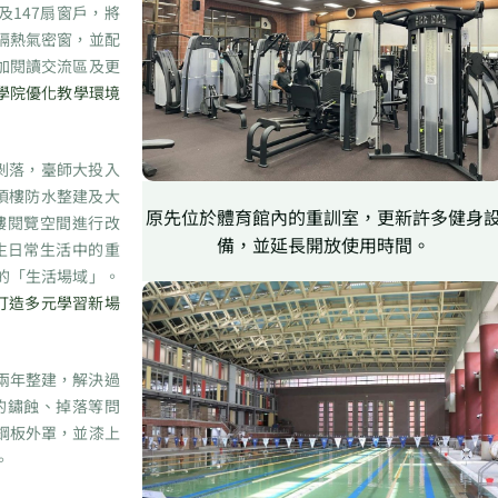
及147扇窗戶，將
隔熱氣密窗，並配
加閱讀交流區及更
學院優化教學環境
剝落，臺師大投入
、頂樓防水整建及大
原先位於體育館內的重訓室，更新許多健身
樓閱覽空間進行改
備，並延長開放使用時間。
生日常生活中的重
的「生活場域」。
 打造多元學習新場
兩年整建，解決過
的鏽蝕、掉落等問
鋼板外罩，並漆上
。