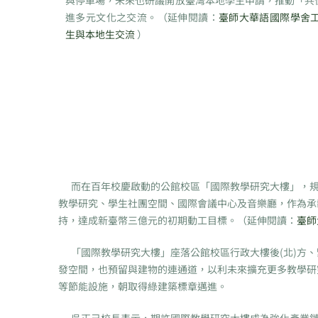
與停車場，未來也研議開放臺灣本地學生申請，推動「共
進多元文化之交流。（延伸閱讀：
臺師大華語國際學舍工
生與本地生交流
）
而在百年校慶啟動的公館校區「國際教學研究大樓」，規劃地
教學研究、學生社團空間、國際會議中心及音樂廳，作為承
持，達成新臺幣三億元的初期動工目標。（延伸閱讀：
臺師
「國際教學研究大樓」座落公館校區行政大樓後(北)方、
發空間，也預留與建物的連通道，以利未來擴充更多教學研
等節能設施，朝取得綠建築標章邁進。
吳正己校長表示，期許國際教學研究大樓成為強化產業鏈