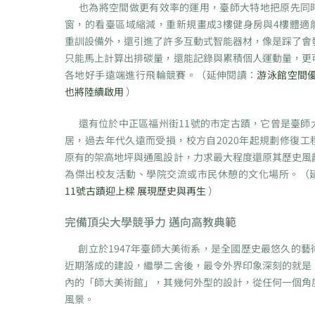
也為將空間做更有效率的運用，臺師大特地把原先同
窗，的看臺區域縮減，重新規畫成3樓健身房與4樓體適
重訓設備外，還引進了許多互動式智能器材，像是踩了會
只能馬上計算出排碳量，還能記錄與累積個人運動量，更
各地好手遠端進行飛輪競賽。（延伸閱讀：
游泳館空間優
也將陸續啟用
）
還有位於中正區福州街11號的市定古蹟，它曾是臺師
居，過去年代久遠而受損，校方自2020年起規劃修復工
原有的架高地坪與通風設計，力求最大程度還原其歷史風
為傑出校友活動、學院交流或市民休憩的文化場所。（
11號古蹟迎上樑 展現歷史與再生
）
完備頂尖大學競爭力 邁向高教典範
創立於1947年臺師大美術系，是全國歷史最悠久的藝
近期落成的建設，繼學二舍後，最令外界印象深刻的就是
內的「師大美術館」，其幾何外型的設計，從任何一個角
風景。