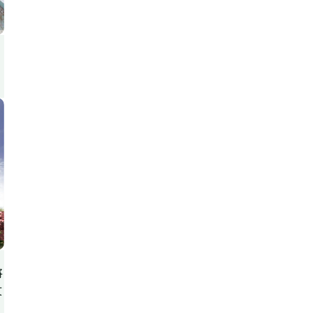
，
將
文