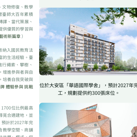
、文物修復、教學
替臺師大百年累積
轉譯、當代策展、
提供優質的學習與
藝術新篇章
）
育納入國民教育法
富的生活經驗。臺
進行繩索、攀樹、
，增進參與者與自
，培養自我突破與
位於大安區「華語國際學舍」，預計2027年
牌 體驗參與 挑戰
工，規劃提供約300張床位。
1700位比例最高
尋覓合適建地，並
預計於2027年完
含教學空間、商舖