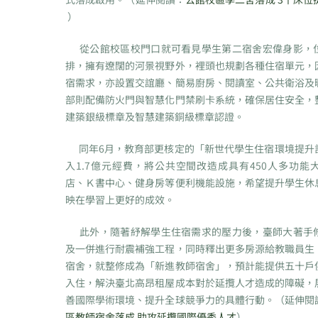
）
從公館校區校門口就可看見學生第二宿舍宏偉身影，
排，擁有遼闊的河景視野外，裡頭也規劃各種住宿單元，
宿需求，亦設置交誼廳、簡易廚房、閱讀室、公共衛浴及
部則配備防火門與智慧化門禁刷卡系統，確保居住安全，
建築銀級標章及智慧建築銅級標章認證。
同年6月，教育部更核定的「新世代學生住宿環境提升
入1.7億元經費，將公共空間改造成具有450人多功能
店、Ｋ書中心、健身房等便利機能設施，希望提升學生休
映在學習上更好的成效。
此外，隨著紓解學生住宿需求的壓力後，臺師大著手
及一併進行耐震補強工程，同時釋出更多房源給教職員生
宿舍，就整修成為「新進教師宿舍」，預計能提供五十戶
入住，解決臺北高昂租屋成本對於延攬人才造成的障礙，
善國際學術環境、提升全球競爭力的具體行動。（延伸閱
區教師宿舍落成 助攻延攬國際優秀人才
）