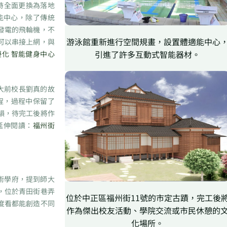
時全面更換為落地
能中心，除了傳統
發電的飛輪機，不
游泳館重新進行空間規畫，設置體適能中心
可以串接上網，與
引進了許多互動式智能器材。
化 智能健身中心
大前校長劉真的故
程，過程中保留了
韻，待完工後將作
延伸閱讀：
福州街
術學府，提到師大
，位於青田街巷弄
位於中正區福州街11號的市定古蹟，完工後
度看都能創造不同
作為傑出校友活動、學院交流或市民休憩的
化場所。