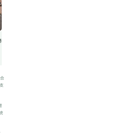
師
整合
支
開
統
責