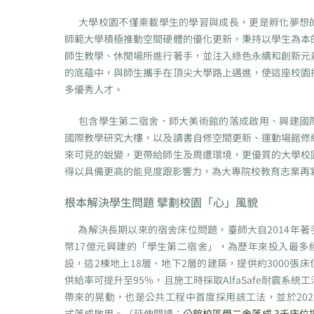
大學校園不僅乘載學生的學習與成長，更是孵化夢想
師範大學積極推動空間硬體的優化更新，秉持以學生為本
師生教學、休閒場所進行著手，並注入綠色永續和創新元
的底蘊中，與師生攜手在頂尖大學路上邁進，使這座校園
多優秀人才。
包含學生第二宿舍、師大美術館的落成啟用、興建國
國際教學研究大樓，以及讀書自修空間更新、運動場館修
來可見的蛻變，更帶給師生及周遭環境，更優質的大學校
得以具備更高的能見度跟影響力，為大專院校教育志業再
根本解決學生問題 擘劃校園「心」風貌
為解決長期以來的宿舍床位問題，臺師大自2014年著
幣17億元興建的「學生第二宿舍」，為歷年來投入最多
設，這2棟地上18層、地下2層的建築，提供約3000張
供給率可提升至95%，且施工時採取AlfaSafe耐震系統
帶來的晃動，也是公共工程中首度採用該工法，並於202
式落成啟用。（延伸閱讀：
公館校區學二舍落成 3千床位