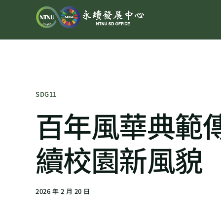
SDG11
百年風華典範傳
續校園新風貌
2026 年 2 月 20 日