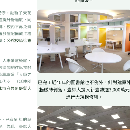
的障礙。
修，翻新了天花
僅提升舒適度，同
排，校內不再免費
置多座配備截油槽
讀：
公館校區迎來
、人車爭道疑慮，
校區間的往返接駁
學單車道「大學之
車代步。（延伸閱
已完工近40年的圖書館也不例外，針對建築
北市府共創優質大
牆磁磚剝落，臺師大投入新臺幣逾3,000萬元
進行大規模修繕。
，已有50年的歷
題。為此，臺師大