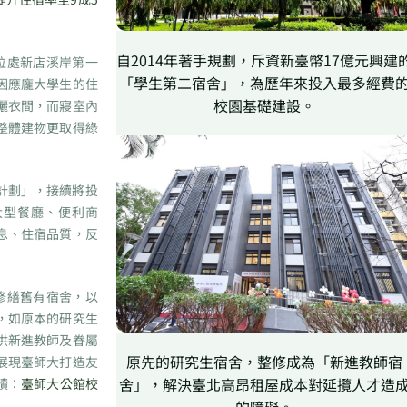
自2014年著手規劃，斥資新臺幣17億元興建
位處新店溪岸第一
「學生第二宿舍」，為歷年來投入最多經費
因應龐大學生的住
校園基礎建設。
曬衣間，而寢室內
整體建物更取得綠
計劃」，接續將投
大型餐廳、便利商
息、住宿品質，反
修繕舊有宿舍，以
，如原本的研究生
供新進教師及眷屬
原先的研究生宿舍，整修成為「新進教師宿
展現臺師大打造友
舍」，解決臺北高昂租屋成本對延攬人才造
讀：
臺師大公館校