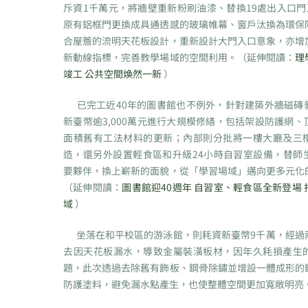
斥資1千萬元，將牆壁重新粉刷油漆、替換19處出入口門
原有鋁框門更換成具通透感的玻璃帷幕、窗戶汰換為環保
合屋簷的流明天花板設計，重新設計大門入口意象，亦增
新動線指標，完善教學場域的空間利用。（延伸閱讀：
理
竣工 公共空間煥然一新
）
已完工近40年的圖書館也不例外，針對建築外牆磁磚
新臺幣逾3,000萬元進行大規模修繕，包括架設防護網
面積舊有工法材料的更新；內部則分批將一樓大廳及三
造，還另外設置輕食區和升級24小時自習室設備，替師
要夥伴，換上嶄新的面貌，從「學習場域」邁向更多元化
（延伸閱讀：
圖書館迎40週年 自習室、輕食區全新登場
域
）
坐落在和平校區的游泳館，則耗資新臺幣9千萬，經過
去因天花板漏水，導致金屬裝潢板材，因年久耗損產生
題，此次透過去除舊有飾板、鋼骨除鏽並增設一體成形的
防護塗料，避免漏水點產生，也使整體空間更加寬敞明亮