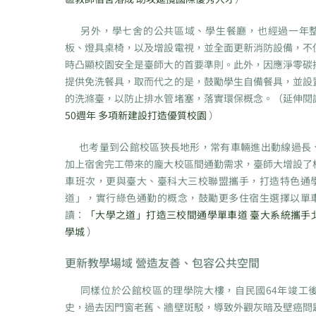
另外，學七舍的公共區域、學生餐廳，也經過一年整
板、燈具桌椅，以及增設電視，並全面更新消防設備，不
時凸顯校園安全是臺師大的首要準則。此外，因應淨零碳
提供免洗餐具，取而代之的是，鼓勵學生自備餐具，並設
的洗滌臺，以防止排水管堵塞，落實環保概念。（延伸閱
50週年 多項新建設打造優質校園
）
也考量到公館校區狹長地形，常有車輛進出動線過長
加上宿舍完工帶來的龐大校區間通勤需求，臺師大增設了
車班次，更與臺大、臺科大三校聯盟攜手，打造特色通
道」，實行綠色通勤的概念，鼓勵更多住宿生選擇以單
讀：
「大學之道」打造三校間通學單車道 臺大系統攜手
學城
）
更新教學場域 營造友善、包容公共空間
同樣位於公館校區的理學院大樓，自民國64年竣工後
史，過去因門窗老舊、牆壁斑駁，導致外觀灰暗及壁癌問