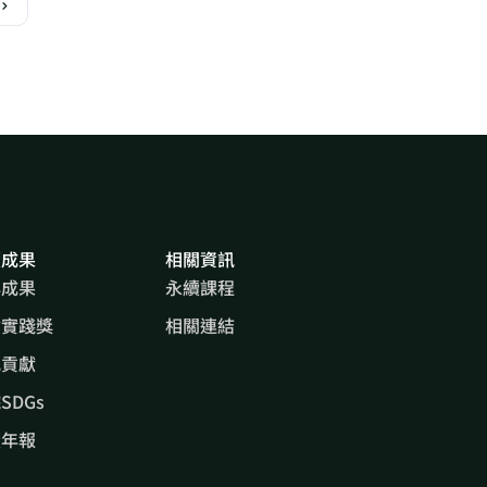
續成果
相關資訊
心成果
永續課程
會實踐獎
相關連結
究貢獻
SDGs
續年報