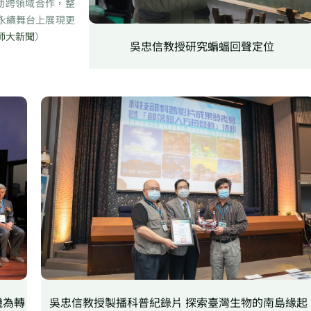
動跨領域合作，整
永續舞台上展現更
師大新聞
）
吳忠信教授研究蝙蝠回聲定位
機為轉
吳忠信教授製播科普紀錄片 探索臺灣生物的南島緣起