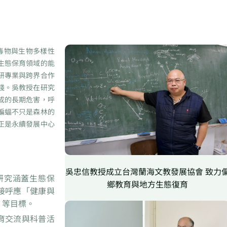
毒物與生物多樣性
生態保育領域的能
研專業與跨界合作
踐。吳教授在研究
成的長期危害，呼
蝙蝠不只是森林的
正是永續發展中心
吳忠信教授成立台灣蘭海文教發展協會 致力
研究涵蓋生態保
鄉教育與地方生態復育
接呼應「健康與
」等目標。
育交流與科普活