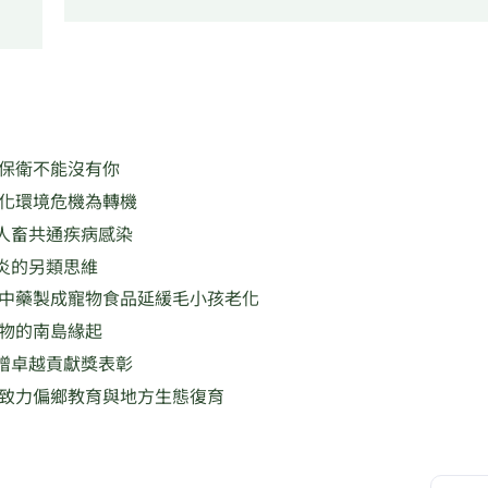
林保衛不能沒有你
許化環境危機為轉機
人畜共通疾病感染
炎的另類思維
學中藥製成寵物食品延緩毛小孩老化
生物的南島緣起
贈卓越貢獻獎表彰
 致力偏鄉教育與地方生態復育