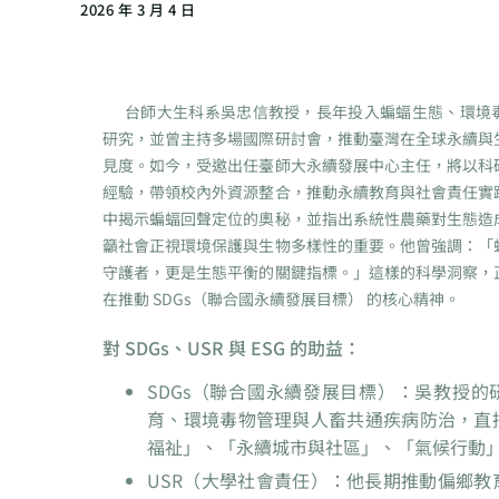
2026 年 3 月 4 日
台師大生科系吳忠信教授，長年投入蝙蝠生態、環境
研究，並曾主持多場國際研討會，推動臺灣在全球永續與
見度。如今，受邀出任臺師大永續發展中心主任，將以科
經驗，帶領校內外資源整合，推動永續教育與社會責任實
中揭示蝙蝠回聲定位的奧秘，並指出系統性農藥對生態造
籲社會正視環境保護與生物多樣性的重要。他曾強調：「
守護者，更是生態平衡的關鍵指標。」這樣的科學洞察，
在推動 SDGs（聯合國永續發展目標） 的核心精神。
對 SDGs、USR 與 ESG 的助益：
SDGs（聯合國永續發展目標）：吳教授的
育、環境毒物管理與人畜共通疾病防治，直
福祉」、「永續城市與社區」、「氣候行動
USR（大學社會責任）：他長期推動偏鄉教